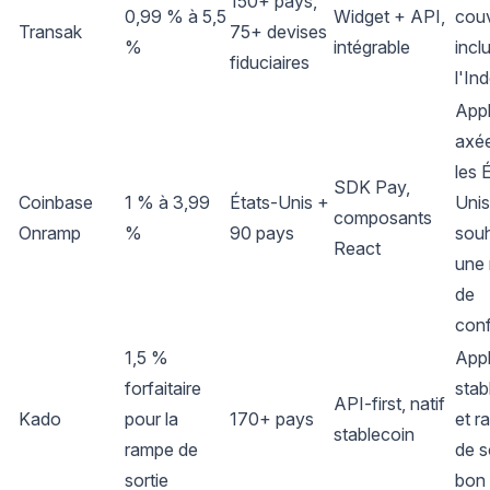
150+ pays,
0,99 % à 5,5
Widget + API,
couv
Transak
75+ devises
%
intégrable
incl
fiduciaires
l'In
Appl
axée
les 
SDK Pay,
Coinbase
1 % à 3,99
États-Unis +
Unis
composants
Onramp
%
90 pays
souh
React
une
de
con
1,5 %
Appl
forfaitaire
stab
API-first, natif
Kado
pour la
170+ pays
et r
stablecoin
rampe de
de s
sortie
bon