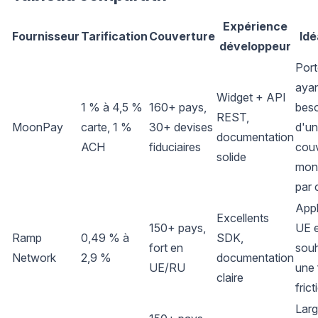
Expérience
Fournisseur
Tarification
Couverture
Idé
développeur
Port
aya
Widget + API
1 % à 4,5 %
160+ pays,
beso
REST,
MoonPay
carte, 1 %
30+ devises
d'u
documentation
ACH
fiduciaires
couv
solide
mon
par 
Appl
Excellents
150+ pays,
UE 
Ramp
0,49 % à
SDK,
fort en
souh
Network
2,9 %
documentation
UE/RU
une 
claire
frict
Lar