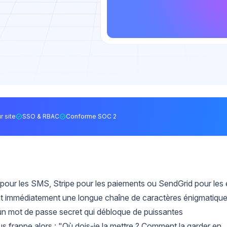
r site
SSO & RBAC
Conforme SOC 2
o pour les SMS, Stripe pour les paiements ou SendGrid pour les 
ent immédiatement une longue chaîne de caractères énigmatique
, un mot de passe secret qui débloque de puissantes
us frappe alors : "Où dois-je la mettre ? Comment la garder en