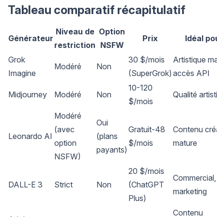
Tableau comparatif récapitulatif
Niveau de
Option
Générateur
Prix
Idéal po
restriction
NSFW
Grok
30 $/mois
Artistique ma
Modéré
Non
Imagine
(SuperGrok)
accès API
10-120
Midjourney
Modéré
Non
Qualité artis
$/mois
Modéré
Oui
(avec
Gratuit-48
Contenu créa
Leonardo AI
(plans
option
$/mois
mature
payants)
NSFW)
20 $/mois
Commercial,
DALL-E 3
Strict
Non
(ChatGPT
marketing
Plus)
Contenu