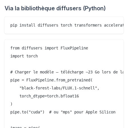
Via la bibliothèque diffusers (Python)
from diffusers import FluxPipeline

import torch

# Charger le modèle — télécharge ~23 Go lors de la p
pipe = FluxPipeline.from_pretrained(

    "black-forest-labs/FLUX.1-schnell",

    torch_dtype=torch.bfloat16

)

pipe.to("cuda")  # ou "mps" pour Apple Silicon

image = pipe(
