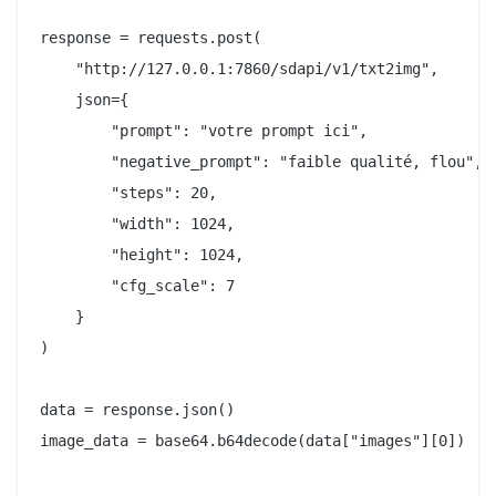
response = requests.post(

    "http://127.0.0.1:7860/sdapi/v1/txt2img",

    json={

        "prompt": "votre prompt ici",

        "negative_prompt": "faible qualité, flou",

        "steps": 20,

        "width": 1024,

        "height": 1024,

        "cfg_scale": 7

    }

)

data = response.json()

image_data = base64.b64decode(data["images"][0])
