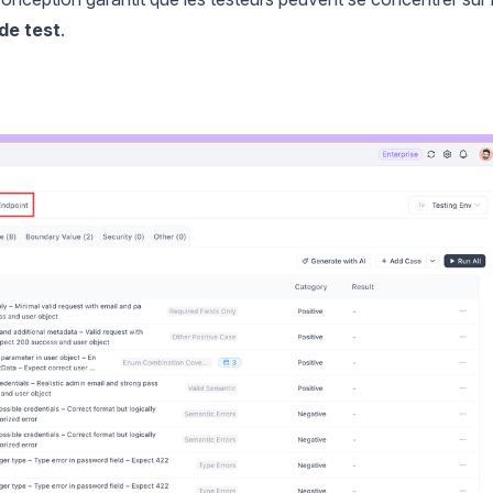
de test
.