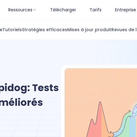
Ressources
Télécharger
Tarifs
Entreprise
ue
Tutoriels
Stratégies efficaces
Mises à jour produit
Revues de l
pidog: Tests
améliorés