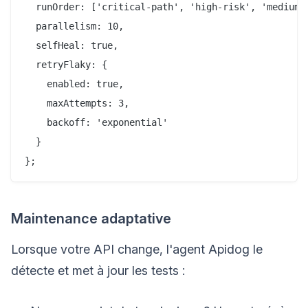
  runOrder: ['critical-path', 'high-risk', 'medium-r
  parallelism: 10,

  selfHeal: true,

  retryFlaky: {

    enabled: true,

    maxAttempts: 3,

    backoff: 'exponential'

  }

Maintenance adaptative
Lorsque votre API change, l'agent Apidog le
détecte et met à jour les tests :