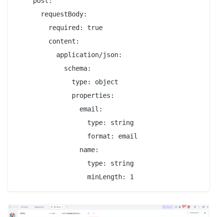
    post:

      requestBody:

        required: true

        content:

          application/json:

            schema:

              type: object

              properties:

                email:

                  type: string

                  format: email

                name:

                  type: string
