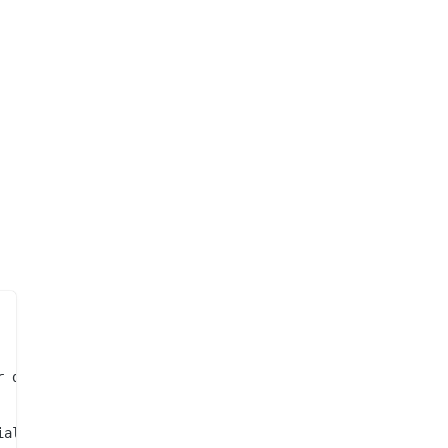
 de Fantaisie

al
