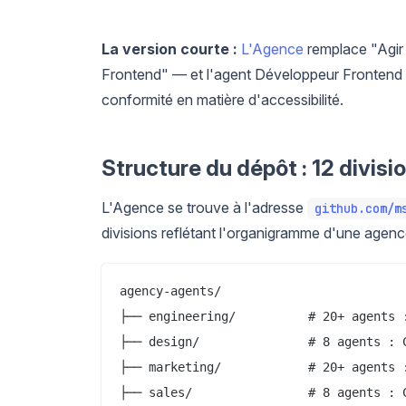
La version courte :
L'Agence
remplace "Agir
Frontend" — et l'agent Développeur Frontend c
conformité en matière d'accessibilité.
Structure du dépôt : 12 divisi
L'Agence se trouve à l'adresse
github.com/m
divisions reflétant l'organigramme d'une agence
agency-agents/

├── engineering/          # 20+ agents 
├── design/               # 8 agents : 
├── marketing/            # 20+ agents 
├── sales/                # 8 agents : 