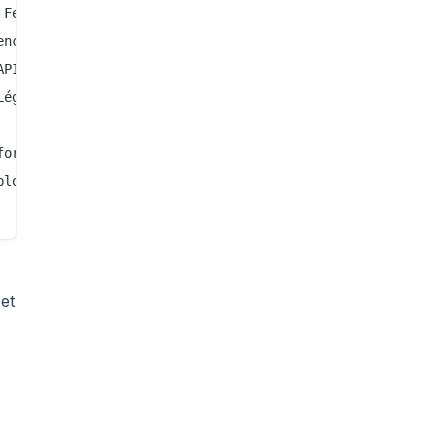
Feedback

nces

PI

égale

ormité

lox

 et