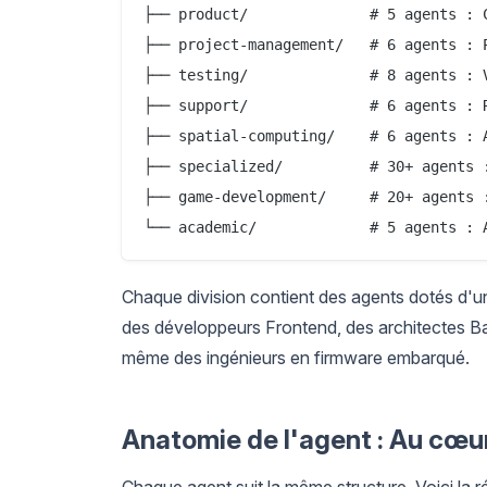
├── product/              # 5 agents : 
├── project-management/   # 6 agents : 
├── testing/              # 8 agents : 
├── support/              # 6 agents : 
├── spatial-computing/    # 6 agents : 
├── specialized/          # 30+ agents 
├── game-development/     # 20+ agents 
Chaque division contient des agents dotés d'un
des développeurs Frontend, des architectes B
même des ingénieurs en firmware embarqué.
Anatomie de l'agent : Au cœur
Chaque agent suit la même structure. Voici la rép