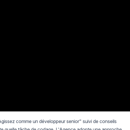
gissez comme un développeur senior" suivi de conseils
orte quelle tâche de codage. L'Agence adopte une approche