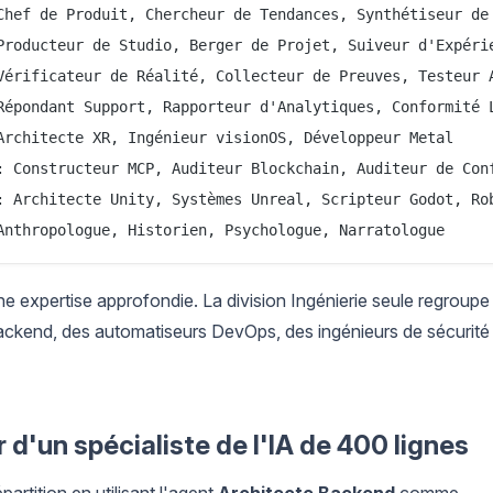
Chef de Produit, Chercheur de Tendances, Synthétiseur de 
Producteur de Studio, Berger de Projet, Suiveur d'Expérie
Vérificateur de Réalité, Collecteur de Preuves, Testeur A
Répondant Support, Rapporteur d'Analytiques, Conformité L
Architecte XR, Ingénieur visionOS, Développeur Metal

: Constructeur MCP, Auditeur Blockchain, Auditeur de Conf
: Architecte Unity, Systèmes Unreal, Scripteur Godot, Rob
e expertise approfondie. La division Ingénierie seule regroupe
ackend, des automatiseurs DevOps, des ingénieurs de sécurité
 d'un spécialiste de l'IA de 400 lignes
artition en utilisant l'agent
Architecte Backend
comme