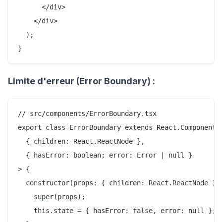
      </div>

    </div>

  );

Limite d'erreur (Error Boundary) :
// src/components/ErrorBoundary.tsx

export class ErrorBoundary extends React.Component<

  { children: React.ReactNode },

  { hasError: boolean; error: Error | null }

> {

  constructor(props: { children: React.ReactNode }) 
    super(props);

    this.state = { hasError: false, error: null };
