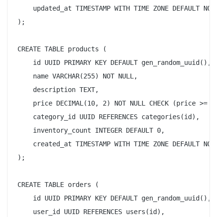
    updated_at TIMESTAMP WITH TIME ZONE DEFAULT NOW(
);

CREATE TABLE products (

    id UUID PRIMARY KEY DEFAULT gen_random_uuid(),

    name VARCHAR(255) NOT NULL,

    description TEXT,

    price DECIMAL(10, 2) NOT NULL CHECK (price >= 0)
    category_id UUID REFERENCES categories(id),

    inventory_count INTEGER DEFAULT 0,

    created_at TIMESTAMP WITH TIME ZONE DEFAULT NOW(
);

CREATE TABLE orders (

    id UUID PRIMARY KEY DEFAULT gen_random_uuid(),

    user_id UUID REFERENCES users(id),
