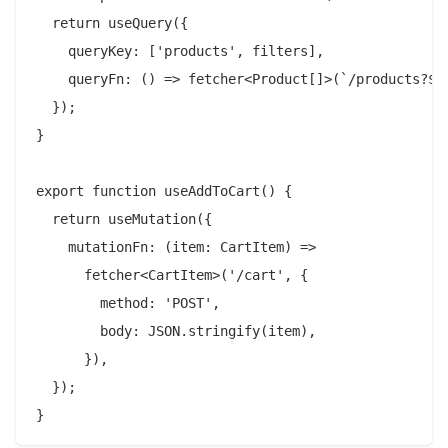
  return useQuery({

    queryKey: ['products', filters],

    queryFn: () => fetcher<Product[]>(`/products?${p
  });

}

export function useAddToCart() {

  return useMutation({

    mutationFn: (item: CartItem) =>

      fetcher<CartItem>('/cart', {

        method: 'POST',

        body: JSON.stringify(item),

      }),

  });
