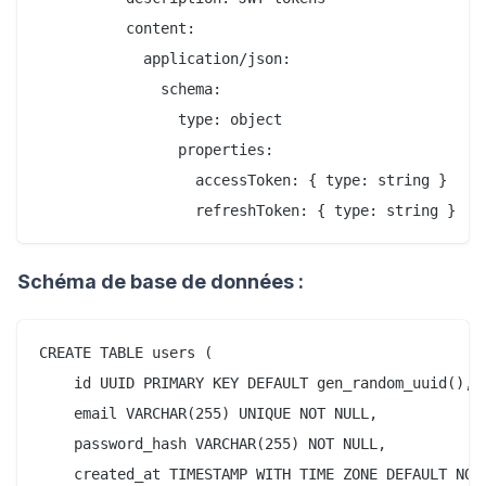
          content:

            application/json:

              schema:

                type: object

                properties:

                  accessToken: { type: string }

Schéma de base de données :
CREATE TABLE users (

    id UUID PRIMARY KEY DEFAULT gen_random_uuid(),

    email VARCHAR(255) UNIQUE NOT NULL,

    password_hash VARCHAR(255) NOT NULL,

    created_at TIMESTAMP WITH TIME ZONE DEFAULT NOW(