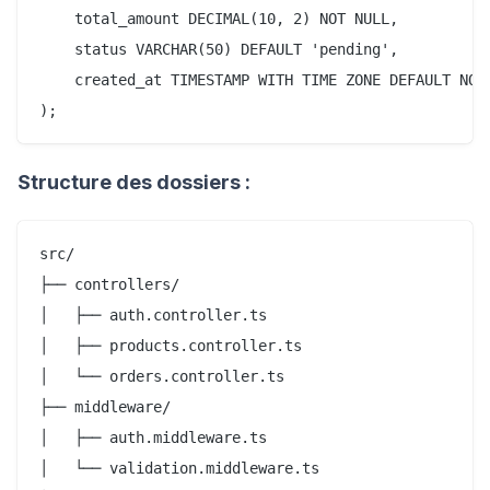
    total_amount DECIMAL(10, 2) NOT NULL,

    status VARCHAR(50) DEFAULT 'pending',

    created_at TIMESTAMP WITH TIME ZONE DEFAULT NOW(
Structure des dossiers :
src/

├── controllers/

│   ├── auth.controller.ts

│   ├── products.controller.ts

│   └── orders.controller.ts

├── middleware/

│   ├── auth.middleware.ts

│   └── validation.middleware.ts
