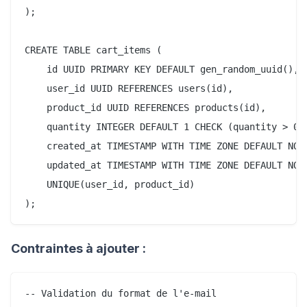
);

CREATE TABLE cart_items (

    id UUID PRIMARY KEY DEFAULT gen_random_uuid(),

    user_id UUID REFERENCES users(id),

    product_id UUID REFERENCES products(id),

    quantity INTEGER DEFAULT 1 CHECK (quantity > 0),
    created_at TIMESTAMP WITH TIME ZONE DEFAULT NOW(
    updated_at TIMESTAMP WITH TIME ZONE DEFAULT NOW(
    UNIQUE(user_id, product_id)

Contraintes à ajouter :
-- Validation du format de l'e-mail
