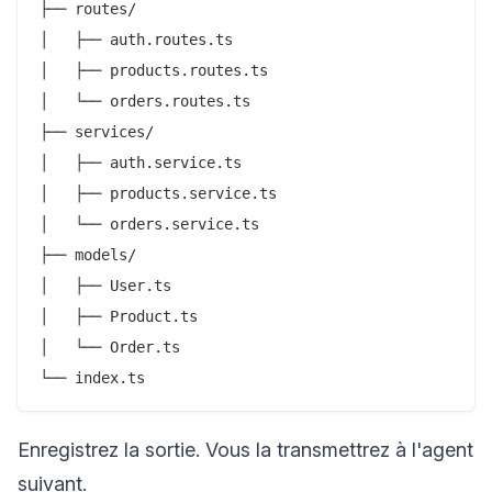
├── routes/

│   ├── auth.routes.ts

│   ├── products.routes.ts

│   └── orders.routes.ts

├── services/

│   ├── auth.service.ts

│   ├── products.service.ts

│   └── orders.service.ts

├── models/

│   ├── User.ts

│   ├── Product.ts

│   └── Order.ts

Enregistrez la sortie. Vous la transmettrez à l'agent
suivant.