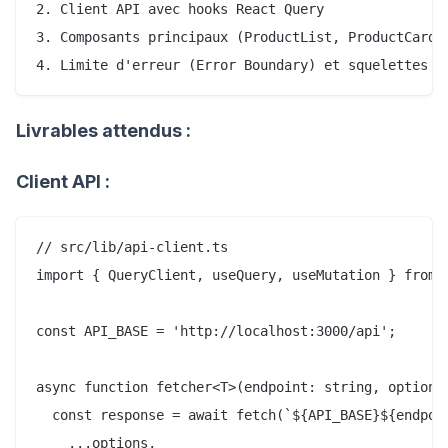
2. Client API avec hooks React Query

3. Composants principaux (ProductList, ProductCard, 
Livrables attendus :
Client API :
// src/lib/api-client.ts

import { QueryClient, useQuery, useMutation } from '
const API_BASE = 'http://localhost:3000/api';

async function fetcher<T>(endpoint: string, options?
  const response = await fetch(`${API_BASE}${endpoin
    ...options,
