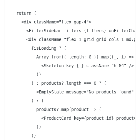
  return (

    <div className="flex gap-4">

      <FilterSidebar filters={filters} onFilterChang
      <div className="flex-1 grid grid-cols-1 md:gri
        {isLoading ? (

          Array.from({ length: 6 }).map((_, i) => (

            <Skeleton key={i} className="h-64" />

          ))

        ) : products?.length === 0 ? (

          <EmptyState message="No products found" />
        ) : (

          products?.map(product => (

            <ProductCard key={product.id} product={p
          ))

        )}
