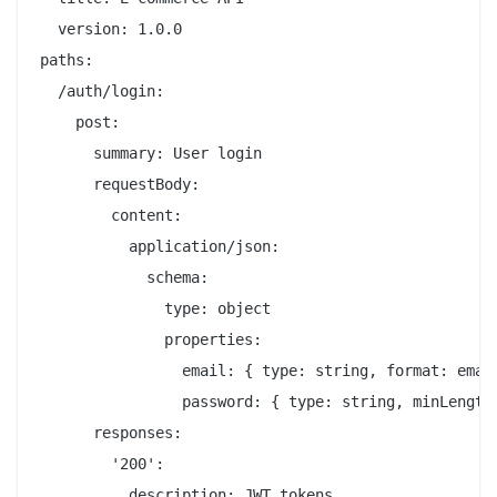
  version: 1.0.0

paths:

  /auth/login:

    post:

      summary: User login

      requestBody:

        content:

          application/json:

            schema:

              type: object

              properties:

                email: { type: string, format: email
                password: { type: string, minLength:
      responses:

        '200':

          description: JWT tokens
