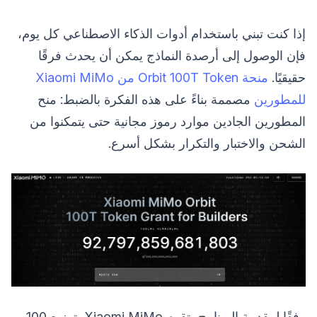
إذا كنت تبني باستخدام أدوات الذكاء الاصطناعي كل يوم،
فإن الوصول إلى أرصدة النماذج يمكن أن يحدث فرقًا
حقيقيًا.
منحة Orbit 100T Token من Xiaomi MiMo
للمطورين
مصممة بناءً على هذه الفكرة بالضبط: منح
المطورين الجادين موارد رموز مجانية حتى يتمكنوا من
الشحن والاختبار والتكرار بشكل أسرع.
وفقًا لمقدمة البرنامج، تقوم Xiaomi MiMo بتوزيع 100