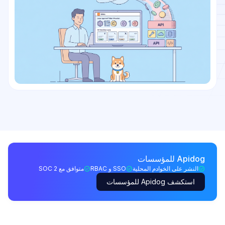
Apidog للمؤسسات
النشر على الخوادم المحلية
SSO و RBAC
متوافق مع SOC 2
استكشف Apidog للمؤسسات