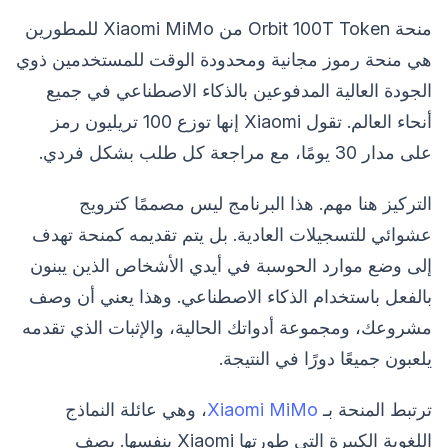
منحة Orbit 100T Token من Xiaomi MiMo للمطورين
هي منحة رموز مجانية ومحدودة الوقت للمستخدمين ذوي
الجودة العالية المدفوعين بالذكاء الاصطناعي في جميع
أنحاء العالم. تقول Xiaomi إنها توزع 100 تريليون رمز
على مدار 30 يومًا، مع مراجعة كل طلب بشكل فردي.
التركيز هنا مهم. هذا البرنامج ليس مصممًا كترويج
عشوائي للتسجيلات العادية. بل يتم تقديمه كمنحة تهدف
إلى وضع موارد الحوسبة في أيدي الأشخاص الذين يبنون
بالفعل باستخدام الذكاء الاصطناعي. وهذا يعني أن وصف
مشروعك، ومجموعة أدواتك الحالية، والإثبات الذي تقدمه
يلعبون جميعًا دورًا في النتيجة.
ترتبط المنحة بـ
Xiaomi MiMo
، وهي عائلة النماذج
اللغوية الكبيرة التي طورتها Xiaomi بنفسها. يصف