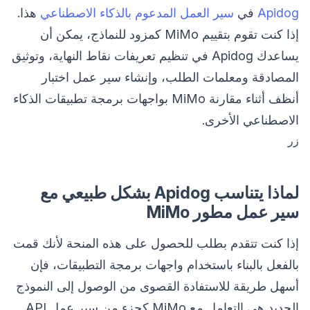
Apidog
في
سير العمل المدعوم بالذكاء الاصطناعي
هذا.
إذا كنت تقوم بتقييم MiMo كمزود للنماذج، يمكن أن
يساعدك Apidog في تنظيم تعريفات نقاط النهاية، وتوثيق
المصادقة ومعلمات الطلب، وإنشاء سير عمل اختبار
أنظف أثناء مقارنة MiMo بواجهات برمجة تطبيقات الذكاء
الاصطناعي الأخرى.
زر
لماذا يتناسب Apidog بشكل طبيعي مع
سير عمل مطور MiMo
إذا كنت تتقدم بطلب للحصول على هذه المنحة لأنك قمت
بالفعل بالبناء باستخدام واجهات برمجة التطبيقات، فإن
أسهل طريقة للاستفادة القصوى من الوصول إلى النموذج
الجديد هي التعامل مع MiMo كجزء من سير عمل API