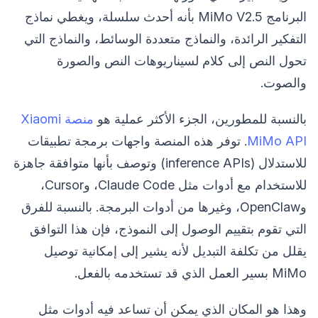
البرنامج MiMo V2.5 بأنه أحدث سلسلة، ويغطي نماذج
التفكير الرائدة، والنماذج متعددة الوسائط، والنماذج التي
تحول النص إلى كلام لسيناريوهات النص والصورة
والصوت.
بالنسبة للمطورين، الجزء الأكثر عملية هو
منصة Xiaomi
MiMo API
. توفر هذه المنصة واجهات برمجة تطبيقات
للاستدلال (inference APIs) وتوصف بأنها متوافقة جاهزة
للاستخدام مع أدوات مثل Claude Code، وCursor،
وOpenClaw، وغيرها من أدوات البرمجة. بالنسبة للفرق
التي تقوم بتقييم الوصول إلى النموذج، فإن هذا التوافق
يقلل من تكلفة التبديل لأنه يشير إلى إمكانية توصيل
MiMo بسير العمل الذي قد تستخدمه بالفعل.
وهذا هو المكان الذي يمكن أن تساعد فيه أدوات مثل