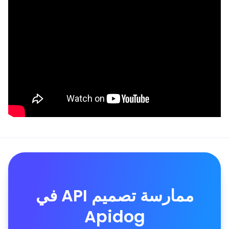
ممارسة تصميم API في
Apidog