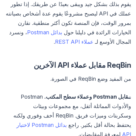
يقوم بذلك بشكل جيد ويبقى بعيدًا عن طريقك. إذا تطور
عملك في API ليصبح مشروعًا يقوم عدة أشخاص بصيانته
بمرور الوقت، فإن المنصة تكون أكثر منطقية. نقارن
الخيارات الرائدة في دليلنا حول
بدائل Postman
، ونسرد
المجال الأوسع لـ
عملاء REST API
.
ReqBin مقابل عملاء API الآخرين
من المفيد وضع ReqBin في الصورة.
مقابل Postman وعملاء سطح المكتب.
Postman
والأدوات المماثلة أثقل، مع مجموعات وبيئات
وسكربتات وميزات فريق. ReqBin أخف وفوري ولكنه
يحتفظ بحالة أقل بكثير. راجع
بدائل Postman لاختبار
API
لمعرفة المقايضات.