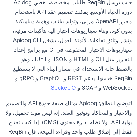
حيث يرسل ReqBin طلبات مخصصة، يغطي Apidog
دورة الحياة الأوسع. يمكنك تصميم عقد API باستخدام
محرر OpenAPI مرئي، وتوليد بيانات وهمية ديناميكية
بدون كود، وبناء سيناريوهات اختبار آلية بتأكيدات مرئية،
ونشر وثائق تفاعلية. لأتمتة العمل، يشغل Apidog CLI
سيناريوهات الاختبار المحفوظة في CI مع برامج إعداد
التقارير مثل CLI و HTML و JSON و JUnit، وهو
بالضبط حالة الاستخدام في مسار البناء التي لا يستطيع
ReqBin خدمتها. يدعم REST و GraphQL و gRPC و
WebSocket و SOAP و
Socket.IO
.
لتوضيح النطاق: Apidog يمتلك طبقة جودة API والتصميم
والاختبار والمحاكاة وتوثيق العقد. إنه ليس مولد تحميل، ولا
بوابة API، ولا نظام إدارة محتوى (CMS). إذا كنت تحتاج
فقط إلى إطلاق طلب واحد وقراءة النتيجة، فإن ReqBin