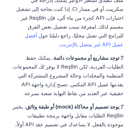
ملف تنفيذي لسطر الأوامر يمكنك إدراجه في
سكريبت أو في مسار CI. إذا كنت بحاجة إلى تشغيل
اختبارات API كجزء من بناء آلي، فإن ReqBin غير
مصمم لذلك. لمعرفة سبب تفضيل بعض الفرق
للبرامج التي تعمل محليًا، راجع دليلنا حول
أفضل
عميل API غير متصل بالإنترنت
.
لا توجد مشاريع أو مجموعات دائمة.
يمكنك حفظ
الطلبات الفردية، لكن ReqBin لا يوفر لك المجموعات
المنظمة والمجلدات وحالة المشروع المشتركة التي
يقدمها عميل API المكتبي. تصبح إدارة واجهة API
حقيقية عبر العديد من نقاط النهاية صعبة بسرعة.
لا يوجد تصميم أو محاكاة (mock) أو طبقة وثائق.
يختبر
ReqBin الطلبات مقابل واجهة برمجة تطبيقات
موجودة بالفعل. لا يساعدك في تصميم عقد API أولاً،