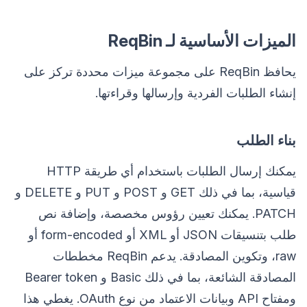
الميزات الأساسية لـ ReqBin
يحافظ ReqBin على مجموعة ميزات محددة تركز على
إنشاء الطلبات الفردية وإرسالها وقراءتها.
بناء الطلب
يمكنك إرسال الطلبات باستخدام أي طريقة HTTP
قياسية، بما في ذلك GET و POST و PUT و DELETE و
PATCH. يمكنك تعيين رؤوس مخصصة، وإضافة نص
طلب بتنسيقات JSON أو XML أو form-encoded أو
raw، وتكوين المصادقة. يدعم ReqBin مخططات
المصادقة الشائعة، بما في ذلك Basic و Bearer token
ومفتاح API وبيانات الاعتماد من نوع OAuth. يغطي هذا