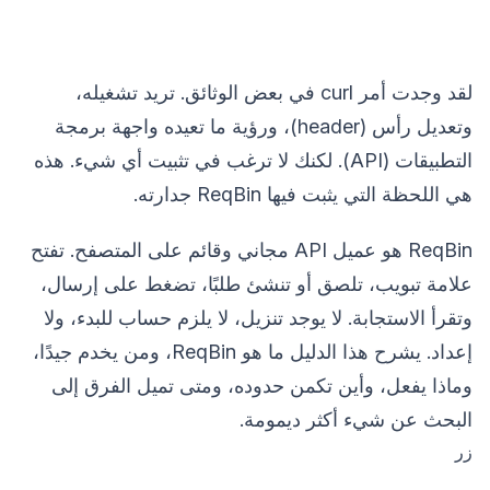
لقد وجدت أمر curl في بعض الوثائق. تريد تشغيله،
وتعديل رأس (header)، ورؤية ما تعيده واجهة برمجة
التطبيقات (API). لكنك لا ترغب في تثبيت أي شيء. هذه
هي اللحظة التي يثبت فيها ReqBin جدارته.
ReqBin هو عميل API مجاني وقائم على المتصفح. تفتح
علامة تبويب، تلصق أو تنشئ طلبًا، تضغط على إرسال،
وتقرأ الاستجابة. لا يوجد تنزيل، لا يلزم حساب للبدء، ولا
إعداد. يشرح هذا الدليل ما هو ReqBin، ومن يخدم جيدًا،
وماذا يفعل، وأين تكمن حدوده، ومتى تميل الفرق إلى
البحث عن شيء أكثر ديمومة.
زر