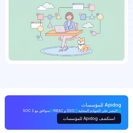
Apidog للمؤسسات
النشر على الخوادم المحلية
SSO و RBAC
متوافق مع SOC 2
استكشف Apidog للمؤسسات