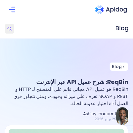
Blog
ReqBin: شرح عميل API عبر الإنترنت
ReqBin هو عميل API مجاني قائم على المتصفح لـ HTTP و
REST و SOAP. تعرف على ميزاته وقيوده، ومتى تتجاوز فرق
العمل أداة اختبار عديمة الحالة.
Ashley Innocent
29 يونيو 2026