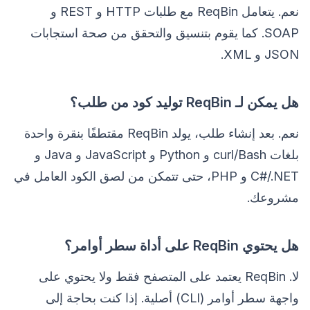
نعم. يتعامل ReqBin مع طلبات HTTP و REST و
SOAP. كما يقوم بتنسيق والتحقق من صحة استجابات
JSON و XML.
هل يمكن لـ ReqBin توليد كود من طلب؟
نعم. بعد إنشاء طلب، يولد ReqBin مقتطفًا بنقرة واحدة
بلغات curl/Bash و Python و JavaScript و Java و
C#/.NET و PHP، حتى تتمكن من لصق الكود العامل في
مشروعك.
هل يحتوي ReqBin على أداة سطر أوامر؟
لا. ReqBin يعتمد على المتصفح فقط ولا يحتوي على
واجهة سطر أوامر (CLI) أصلية. إذا كنت بحاجة إلى