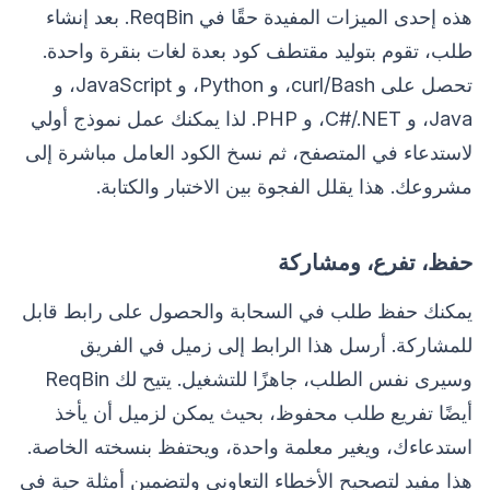
هذه إحدى الميزات المفيدة حقًا في ReqBin. بعد إنشاء
طلب، تقوم بتوليد مقتطف كود بعدة لغات بنقرة واحدة.
تحصل على curl/Bash، و Python، و JavaScript، و
Java، و C#/.NET، و PHP. لذا يمكنك عمل نموذج أولي
لاستدعاء في المتصفح، ثم نسخ الكود العامل مباشرة إلى
مشروعك. هذا يقلل الفجوة بين الاختبار والكتابة.
حفظ، تفرع، ومشاركة
يمكنك حفظ طلب في السحابة والحصول على رابط قابل
للمشاركة. أرسل هذا الرابط إلى زميل في الفريق
وسيرى نفس الطلب، جاهزًا للتشغيل. يتيح لك ReqBin
أيضًا تفريع طلب محفوظ، بحيث يمكن لزميل أن يأخذ
استدعاءك، ويغير معلمة واحدة، ويحتفظ بنسخته الخاصة.
هذا مفيد لتصحيح الأخطاء التعاوني ولتضمين أمثلة حية في