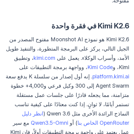
مفتوحة.
Kimi K2.6 في فقرة واحدة
Kimi K2.6 هو نموذج Moonshot AI مفتوح المصدر من
الجيل التالي، يركز على البرمجة المتطورة، والتنفيذ طويل
الأمد، وأسراب الوكلاء. يعمل على
kimi.com
، وتطبيق
Kimi، و
Kimi Code
، وواجهة برمجة التطبيقات على
platform.kimi.ai
. إنه أول إصدار من سلسلة K يدفع سعة
Agent Swarm إلى 300 وكيل فرعي و4,000+ خطوة
متزامنة، مما يجعله قادرًا على جلسات عمل مستقلة
تستمر أيامًا، لا ثوانٍ. إذا كنت معتادًا على كيفية تناسب
النماذج الرائدة الأخرى مثل Qwen 3.6 (
انظر دليل
OpenRouter الخاص بنا
) أو
Qwen3.5-Omni
مع سير
عمل يعتمد على واجهة برمجة التطبيقات أولاً، فإن Kimi