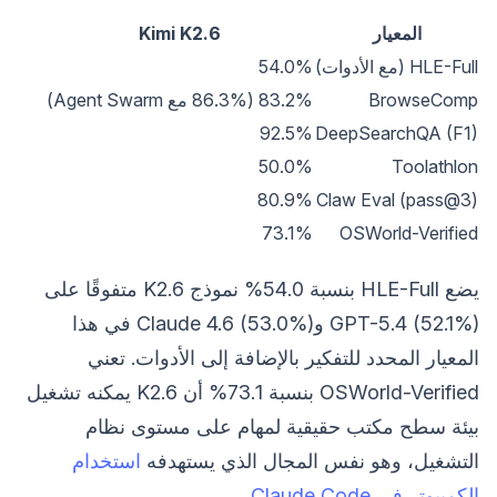
المعيار
Kimi K2.6
HLE-Full (مع الأدوات)
54.0%
BrowseComp
83.2% (86.3% مع Agent Swarm)
92.5%
DeepSearchQA (F1)
50.0%
Toolathlon
80.9%
Claw Eval (pass@3)
73.1%
OSWorld-Verified
يضع HLE-Full بنسبة 54.0% نموذج K2.6 متفوقًا على
GPT-5.4 (52.1%) وClaude 4.6 (53.0%) في هذا
المعيار المحدد للتفكير بالإضافة إلى الأدوات. تعني
OSWorld-Verified بنسبة 73.1% أن K2.6 يمكنه تشغيل
بيئة سطح مكتب حقيقية لمهام على مستوى نظام
التشغيل، وهو نفس المجال الذي يستهدفه
استخدام
الكمبيوتر في Claude Code
.