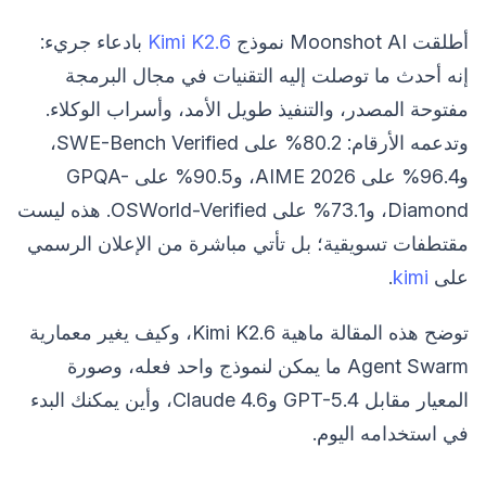
أطلقت Moonshot AI نموذج
Kimi K2.6
بادعاء جريء:
إنه أحدث ما توصلت إليه التقنيات في مجال البرمجة
مفتوحة المصدر، والتنفيذ طويل الأمد، وأسراب الوكلاء.
وتدعمه الأرقام: 80.2% على SWE-Bench Verified،
و96.4% على AIME 2026، و90.5% على GPQA-
Diamond، و73.1% على OSWorld-Verified. هذه ليست
مقتطفات تسويقية؛ بل تأتي مباشرة من الإعلان الرسمي
على
kimi
.
توضح هذه المقالة ماهية Kimi K2.6، وكيف يغير معمارية
Agent Swarm ما يمكن لنموذج واحد فعله، وصورة
المعيار مقابل GPT-5.4 وClaude 4.6، وأين يمكنك البدء
في استخدامه اليوم.