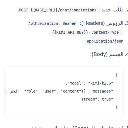
طلب جديد:
.
POST {{BASE_URL}}/chat/completions
الرؤوس (Headers):
Authorization: Bearer
،
{{KIMI_API_KEY}}
Content-Type:
.
application/json
الجسم (Body):
}
