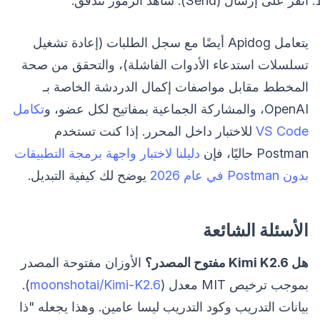
انقر على إرسال (Send). شاهد الرموز تتدفق.
يتعامل Apidog أيضًا مع سجل الطلبات (إعادة تشغيل
تسلسلات استدعاء الأدوات الفاشلة)، والتحقق من صحة
المخطط مقابل مواصفات إكمال الدردشة الخاصة بـ
OpenAI، والمشاركة الجماعية بمفاتيح لكل عضو، و
تكامل
VS Code
للاختبار داخل المحرر. إذا كنت تستخدم
Postman حاليًا، فإن
دليلنا لاختبار واجهة برمجة التطبيقات
بدون Postman في عام 2026
يوضح لك كيفية التبديل.
الأسئلة الشائعة
هل Kimi K2.6 مفتوح المصدر؟
الأوزان مفتوحة المصدر
بموجب ترخيص MIT معدل (
moonshotai/Kimi-K2.6
).
بيانات التدريب وكود التدريب ليسا عامين. وهذا يجعله "ذا