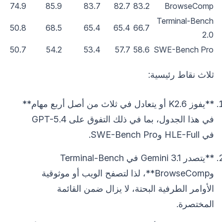
74.9
85.9
83.7
82.7
83.2
BrowseComp
Terminal-Bench
50.8
68.5
65.4
65.4
66.7
2.0
50.7
54.2
53.4
57.7
58.6
SWE-Bench Pro
ثلاث نقاط رئيسية:
**يفوز K2.6 أو يتعادل في ثلاث من أصل أربع مهام**
في هذا الجدول، بما في ذلك التفوق على GPT-5.4
في HLE-Full وSWE-Bench Pro.
**يتصدر Gemini 3.1 في Terminal-Bench
وBrowseComp**، لذا لتصفح الويب أو موثوقية
الأوامر الطرفية البحتة، لا يزال ضمن القائمة
المختصرة.