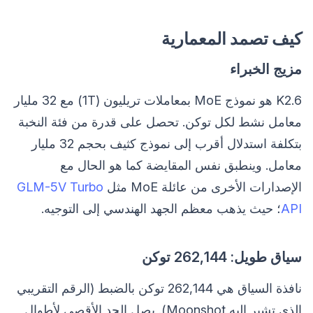
كيف تصمد المعمارية
مزيج الخبراء
K2.6 هو نموذج MoE بمعاملات تريليون (1T) مع 32 مليار
معامل نشط لكل توكن. تحصل على قدرة من فئة النخبة
بتكلفة استدلال أقرب إلى نموذج كثيف بحجم 32 مليار
معامل. وينطبق نفس المقايضة كما هو الحال مع
الإصدارات الأخرى من عائلة MoE مثل
GLM-5V Turbo
API
؛ حيث يذهب معظم الجهد الهندسي إلى التوجيه.
سياق طويل: 262,144 توكن
نافذة السياق هي 262,144 توكن بالضبط (الرقم التقريبي
الذي تشير إليه Moonshot). يصل الحد الأقصى لأطوال