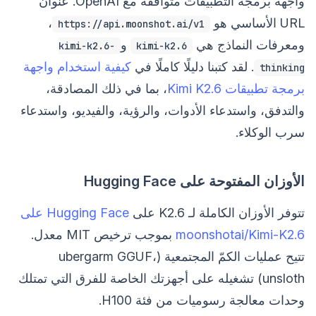
واجهة برمجة التطبيقات متوافقة مع OpenAI. عنوان
URL الأساسي هو
،
https://api.moonshot.ai/v1
ومعرفات النماذج هي
و
kimi-k2.6-
kimi-k2.6
. لقد كتبنا دليلًا كاملًا في
كيفية استخدام واجهة
thinking
برمجة تطبيقات Kimi K2.6
، بما في ذلك المصادقة،
والتدفق، واستدعاء الأدوات، والرؤية، والفيديو، واستدعاء
سرب الوكلاء.
الأوزان المفتوحة على Hugging Face
تتوفر الأوزان الكاملة لـ K2.6 على
Hugging Face على
moonshotai/Kimi-K2.6
بموجب ترخيص MIT معدل.
تتيح عمليات الكمّ المجتمعية (ubergarm GGUF،
unsloth) تشغيله على أجهزتك الخاصة للفرق التي تمتلك
وحدات معالجة رسوميات من فئة H100.