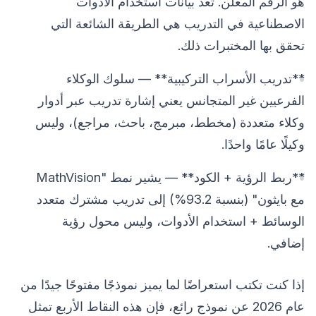
هو الرقم المعلن. تُعد بيانات استخدام الأدوات
الاصطناعية في التدريب هي الطريقة الشائعة التي
تحقق بها المختبرات ذلك.
**تدريب الأسراب التركيبية** — سلوك الوكلاء
الفرعيين غير المتجانس يعني إشارة تدريب عبر أدوار
وكلاء متعددة (مخطط، مبرمج، باحث، مراجع)، وليس
وكيلًا عامًا واحدًا.
**ربط الرؤية + الكود** — يشير نمط "MathVision
مع بايثون" (بنسبة 93.2%) إلى تدريب مشترك متعدد
الوسائط + استخدام الأدوات، وليس محول رؤية
إضافي.
إذا كنت تكتب استعراضًا لما يميز نموذجًا مفتوحًا جيدًا من
عام 2026 عن نموذج رائع، فإن هذه النقاط الأربع تمثل