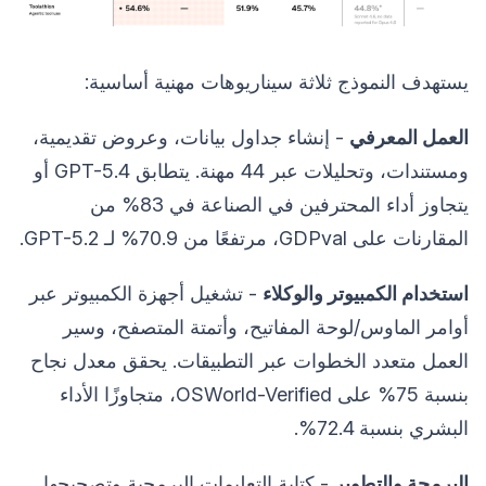
يستهدف النموذج ثلاثة سيناريوهات مهنية أساسية:
العمل المعرفي
- إنشاء جداول بيانات، وعروض تقديمية،
ومستندات، وتحليلات عبر 44 مهنة. يتطابق GPT-5.4 أو
يتجاوز أداء المحترفين في الصناعة في 83% من
المقارنات على GDPval، مرتفعًا من 70.9% لـ GPT-5.2.
استخدام الكمبيوتر والوكلاء
- تشغيل أجهزة الكمبيوتر عبر
أوامر الماوس/لوحة المفاتيح، وأتمتة المتصفح، وسير
العمل متعدد الخطوات عبر التطبيقات. يحقق معدل نجاح
بنسبة 75% على OSWorld-Verified، متجاوزًا الأداء
البشري بنسبة 72.4%.
البرمجة والتطوير
- كتابة التعليمات البرمجية وتصحيحها