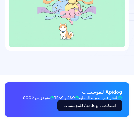
Apidog للمؤسسات
النشر على الخوادم المحلية
SSO و RBAC
متوافق مع SOC 2
استكشف Apidog للمؤسسات