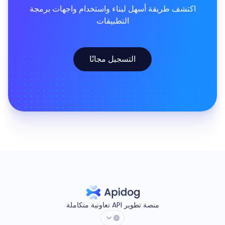
اكتشف طريقة أسهل لبناء واستخدام واجهات برمجة
التطبيقات
التسجيل مجانًا
منصة تطوير API تعاونية متكاملة