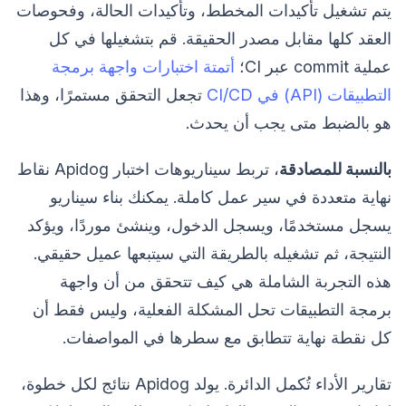
يتم تشغيل تأكيدات المخطط، وتأكيدات الحالة، وفحوصات
العقد كلها مقابل مصدر الحقيقة. قم بتشغيلها في كل
عملية commit عبر CI؛
أتمتة اختبارات واجهة برمجة
التطبيقات (API) في CI/CD
تجعل التحقق مستمرًا، وهذا
هو بالضبط متى يجب أن يحدث.
بالنسبة للمصادقة
، تربط سيناريوهات اختبار Apidog نقاط
نهاية متعددة في سير عمل كاملة. يمكنك بناء سيناريو
يسجل مستخدمًا، ويسجل الدخول، وينشئ موردًا، ويؤكد
النتيجة، ثم تشغيله بالطريقة التي سيتبعها عميل حقيقي.
هذه التجربة الشاملة هي كيف تتحقق من أن واجهة
برمجة التطبيقات تحل المشكلة الفعلية، وليس فقط أن
كل نقطة نهاية تتطابق مع سطرها في المواصفات.
تقارير الأداء تُكمل الدائرة. يولد Apidog نتائج لكل خطوة،