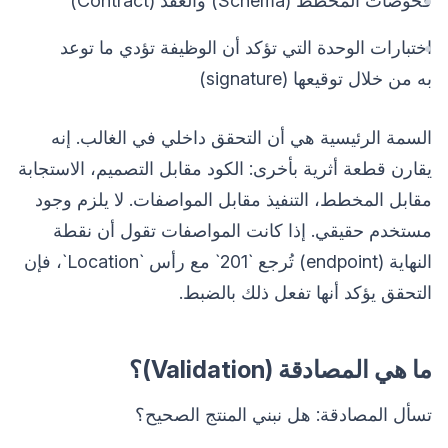
فحوصات المخطط (Schema) والعقد (Contract)
اختبارات الوحدة التي تؤكد أن الوظيفة تؤدي ما توعد
به من خلال توقيعها (signature)
السمة الرئيسية هي أن التحقق داخلي في الغالب. إنه
يقارن قطعة أثرية بأخرى: الكود مقابل التصميم، الاستجابة
مقابل المخطط، التنفيذ مقابل المواصفات. لا يلزم وجود
مستخدم حقيقي. إذا كانت المواصفات تقول أن نقطة
النهاية (endpoint) تُرجع `201` مع رأس `Location`، فإن
التحقق يؤكد أنها تفعل ذلك بالضبط.
ما هي المصادقة (Validation)؟
تسأل المصادقة: هل نبني المنتج الصحيح؟