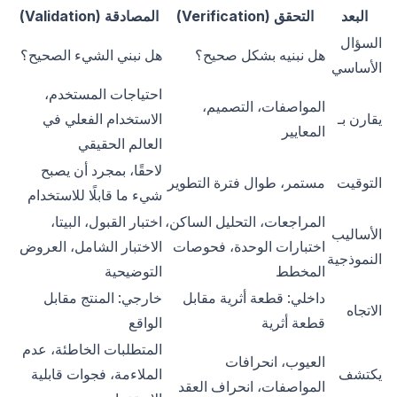
البعد
التحقق (Verification)
المصادقة (Validation)
السؤال
هل نبنيه بشكل صحيح؟
هل نبني الشيء الصحيح؟
الأساسي
احتياجات المستخدم،
المواصفات، التصميم،
يقارن بـ
الاستخدام الفعلي في
المعايير
العالم الحقيقي
لاحقًا، بمجرد أن يصبح
التوقيت
مستمر، طوال فترة التطوير
شيء ما قابلًا للاستخدام
المراجعات، التحليل الساكن،
اختبار القبول، البيتا،
الأساليب
اختبارات الوحدة، فحوصات
الاختبار الشامل، العروض
النموذجية
المخطط
التوضيحية
داخلي: قطعة أثرية مقابل
خارجي: المنتج مقابل
الاتجاه
قطعة أثرية
الواقع
المتطلبات الخاطئة، عدم
العيوب، انحرافات
يكتشف
الملاءمة، فجوات قابلية
المواصفات، انحراف العقد