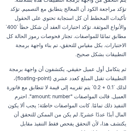
تؤكد مراجعة الكود أن المعالج يتطابق مع التصميم. تؤكد
تأكيدات المخطط أن كل استجابة تحتوي على الحقول
والأنواع الموثقة. تؤكد اختبارات العقد أن شكل خطأ `400`
مطابق تمامًا للمواصفات. تجتاز فحوصات رموز الحالة كل
الاختبارات. بكل مقياس للتحقق، تم بناء واجهة برمجة
التطبيقات بشكل صحيح.
ثم يتكامل أول عميل حقيقي. يكتشفون أن واجهة برمجة
التطبيقات تقبل المبلغ كعدد عشري (floating-point)،
لذلك `0.1 + 0.2` يتم تقريبه إلى قيمة لا تتطابق مع فاتورة
العميل. قالت المواصفات "amount: number". احترم
التنفيذ ذلك تمامًا. كانت المواصفات خاطئة؛ يجب ألا يكون
المال أبدًا عددًا عشريًا. لم يكن من الممكن للتحقق أن
يكتشف هذا، لأن التحقق يفحص فقط التنفيذ مقابل