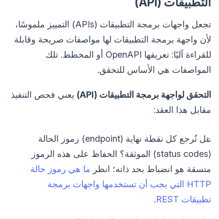
التطبيقات (API)
تجعل واجهات برمجة التطبيقات (APIs) التمييز ملموسًا،
لأن واجهة برمجة التطبيقات لها مواصفات صريحة وقابلة
للقراءة آليًا: تعريفها OpenAPI أو المخطط. تلك
المواصفات هي الأساس للتحقق.
التحقق لواجهة برمجة التطبيقات (API)
يعني فحص التنفيذ
مقابل هذا العقد:
هل تُرجع كل نقطة نهاية (endpoint) رموز الحالة
(status codes) الموثقة؟ الحفاظ على هذه الرموز
متسقة هو انضباط بحد ذاته؛ انظر
ما هي رموز حالة
HTTP التي يجب أن تستخدمها واجهات برمجة
تطبيقات REST
.