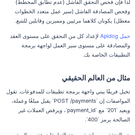
لذا فإن فحص التحقق الفاشل (عدم تطابق المخطط)
وفحص المصادقة الفاشل (سير عمل متعدد الخطوات
معطل) يكونان كلاهما مرئيين ومميزين وقابلين للتتبع.
حمل Apidog
لإعداد كل من التحقق على مستوى العقد
والمصادقة على مستوى سير العمل لواجهة برمجة
التطبيقات الخاصة بك.
مثال من العالم الحقيقي
تخيل فريقًا يبني واجهة برمجة تطبيقات للمدفوعات. تقول
المواصفات إن `POST /payments` يقبل مبلغًا وعملة،
ويعيد `201` مع `payment_id`، ويرفض العملات غير
الصالحة برمز `400`.
يتم التحقق من واجهة برمجة التطبيقات هذه بسلاسة.