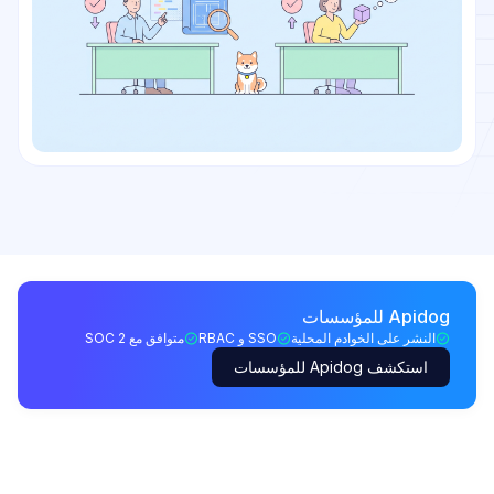
Apidog للمؤسسات
النشر على الخوادم المحلية
SSO و RBAC
متوافق مع SOC 2
استكشف Apidog للمؤسسات