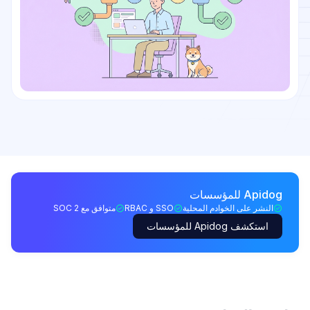
Apidog للمؤسسات
النشر على الخوادم المحلية
SSO و RBAC
متوافق مع SOC 2
استكشف Apidog للمؤسسات