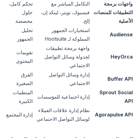
واجهات برمجة
التكامل المباشر مع
تحكم كامل،
التطبيقات للمنصات
فيسبوك، تويتر، لينكد إن،
حلول
الأصلية
إلخ.
مخصصة
استخبارات الجمهور
تحليل
Audiense
المملوكة لـ Hootsuite
الجمهور
واجهة برمجة تطبيقات
تقويمات
HeyOrca
لجدولة وسائل التواصل
المحتوى
الاجتماعي
إدارة وسائل التواصل
الفرق
Buffer API
الاجتماعي
الصغيرة
Sprout Social
المنظمات
إدارة اجتماعية للمؤسسات
API
الكبيرة
نظام إدارة علاقات العملاء
Agorapulse API
إدارة المجتمع
لوسائل التواصل الاجتماعي