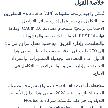
خلاصة القول
تُمكن واجهة برمجة تطبيقات Hootsuite (API) المطورين
من التكامل مع سير عمل إدارة وسائل التواصل
الاجتماعي برمجيًا. تستخدم مصادقة OAuth 2.0، ونقاط
نهاية RESTful للملفات الشخصية، والمنشورات،
والتحليلات، وإدارة الفريق، مع حدود معدل تتراوح من 50
إلى 200 طلب في الدقيقة حسب الخطة. يغطي هذا
الدليل إعداد المصادقة، وجدولة المنشورات، واسترداد
التحليلات، وإدارة الفريق، واستراتيجيات التكامل في
الإنتاج.
ملاحظة:
أوقفت Hootsuite دعم واجهة برمجة تطبيقاتها
العامة اعتبارًا من عام 2024. يغطي هذا الدليل الأساليب
البديلة بما في ذلك تكاملات شركاء Hootsuite،
والخطافات الويب (webhooks)، وواجهات برمجة