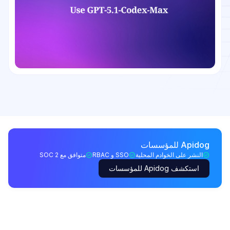
Apidog للمؤسسات
النشر على الخوادم المحلية
SSO و RBAC
متوافق مع SOC 2
استكشف Apidog للمؤسسات