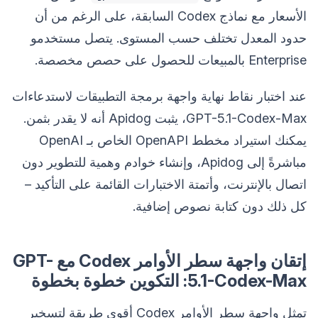
الأسعار مع نماذج Codex السابقة، على الرغم من أن
حدود المعدل تختلف حسب المستوى. يتصل مستخدمو
Enterprise بالمبيعات للحصول على حصص مخصصة.
عند اختبار نقاط نهاية واجهة برمجة التطبيقات لاستدعاءات
GPT-5.1-Codex-Max، يثبت Apidog أنه لا يقدر بثمن.
يمكنك استيراد مخطط OpenAPI الخاص بـ OpenAI
مباشرةً إلى Apidog، وإنشاء خوادم وهمية للتطوير دون
اتصال بالإنترنت، وأتمتة الاختبارات القائمة على التأكيد –
كل ذلك دون كتابة نصوص إضافية.
إتقان واجهة سطر الأوامر Codex مع GPT-
5.1-Codex-Max: التكوين خطوة بخطوة
تمثل واجهة سطر الأوامر Codex أقوى طريقة لتسخير