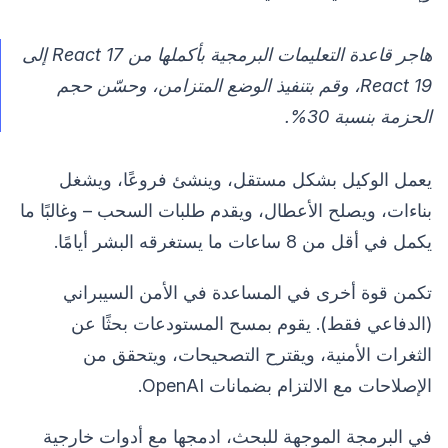
هاجر قاعدة التعليمات البرمجية بأكملها من React 17 إلى
React 19، وقم بتنفيذ الوضع المتزامن، وحسّن حجم
الحزمة بنسبة 30%.
يعمل الوكيل بشكل مستقل، وينشئ فروعًا، ويشغل
بناءات، ويصلح الأعطال، ويقدم طلبات السحب – وغالبًا ما
يكمل في أقل من 8 ساعات ما يستغرقه البشر أيامًا.
تكمن قوة أخرى في المساعدة في الأمن السيبراني
(الدفاعي فقط). يقوم بمسح المستودعات بحثًا عن
الثغرات الأمنية، ويقترح التصحيحات، ويتحقق من
الإصلاحات مع الالتزام بضمانات OpenAI.
في البرمجة الموجهة للبحث، ادمجها مع أدوات خارجية