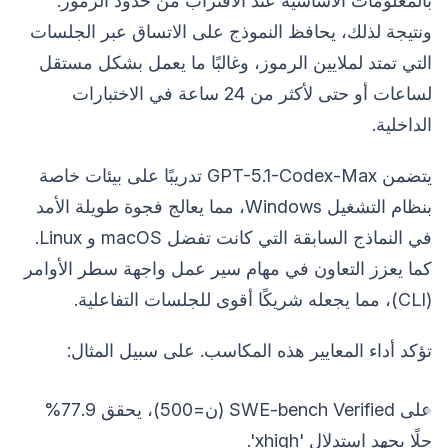
بالمعلومات الأساسية عند الاقتراب من حدود الرموز.
ونتيجة لذلك، يحافظ النموذج على الاتساق عبر الجلسات
التي تمتد لملايين الرموز، وغالبًا ما يعمل بشكل مستقل
لساعات أو حتى لأكثر من 24 ساعة في الاختبارات
الداخلية.
يتضمن GPT-5.1-Codex-Max تدريبًا على بيئات خاصة
بنظام التشغيل Windows، مما يعالج فجوة طويلة الأمد
في النماذج السابقة التي كانت تفضل macOS و Linux.
كما يعزز التعاون في مهام سير عمل واجهة سطر الأوامر
(CLI)، مما يجعله شريكًا أقوى للجلسات التفاعلية.
تؤكد أداء المعايير هذه المكاسب. على سبيل المثال:
على SWE-bench Verified (ن=500)، يحقق 77.9%
حلًا بجهد استدلال 'xhigh'.