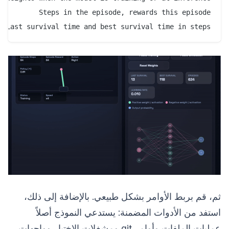
Last survival time and best survival time in steps
ثم، قم بربط الأوامر بشكل طبيعي. بالإضافة إلى ذلك،
استفد من الأدوات المضمنة: يستدعي النموذج أصلاً
عمليات الملفات وأوامر git ومشغلات الاختبار وواجهات