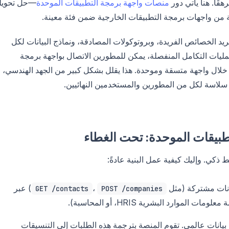
هقًا. هنا يأتي دور
منصات واجهة برمجة التطبيقات الموحدة
—حل تحويل
 من واجهات برمجة التطبيقات الخارجية ضمن فئة معينة.
د الخصائص الفريدة، وبروتوكولات المصادقة، ونماذج البيانات لكل
مليات التكامل المنفصلة، يمكن للمطورين الاتصال بواجهة برمجة
لال واجهة متسقة وموحدة. هذا يقلل بشكل كبير من الجهد الهندسي،
لاسة لكل من المطورين والمستخدمين النهائيين.
بيقات الموحدة: تحت الغطاء
كي. وإليك كيفية عمل البنية عادةً:
انات مشتركة (مثل
،
) عبر
GET /contacts
POST /companies
 بيانات عالمي. تقوم المنصة بترجمة هذه الطلبات إلى التنسيقات