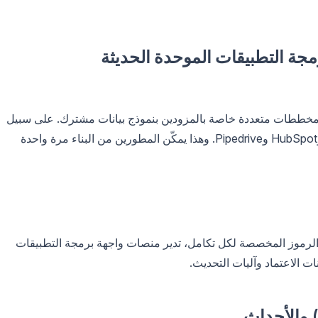
مجة التطبيقات الموحدة الحديثة
مخططات متعددة خاصة بالمزودين بنموذج بيانات مشترك. على سبيل
المثال، يتم توحيد "جهات الاتصال" من Salesforce وHubSpot وPipedrive. وهذا يمكّن المطورين من البناء مرة واحدة
 مع OAuth أو مفاتيح API أو تدفقات الرموز المخصصة لكل تكامل، تدير منصات واجهة برمجة التطبيقات
انات الاعتماد وآليات التحديث.