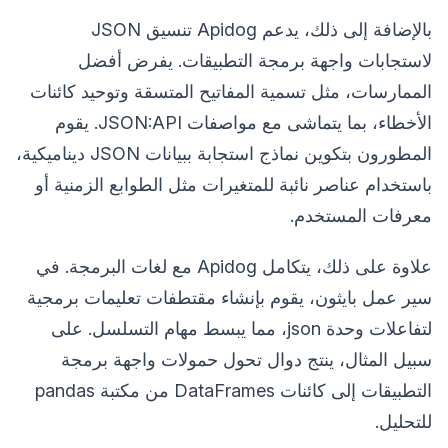
بالإضافة إلى ذلك، يدعم Apidog تنسيق JSON
لاستجابات واجهة برمجة التطبيقات. يفرض أفضل
الممارسات، مثل تسمية المفاتيح المتسقة وتوحيد كائنات
الأخطاء، بما يتماشى مع مواصفات JSON:API. يقوم
المطورون بتكوين نماذج استجابة ببيانات JSON ديناميكية،
باستخدام عناصر نائبة للمتغيرات مثل الطوابع الزمنية أو
معرفات المستخدم.
علاوة على ذلك، يتكامل Apidog مع لغات البرمجة. في
سير عمل بايثون، يقوم بإنشاء مقتطفات تعليمات برمجية
لتفاعلات وحدة json، مما يبسط مهام التسلسل. على
سبيل المثال، ينتج دوال تحول حمولات واجهة برمجة
التطبيقات إلى كائنات DataFrames من مكتبة pandas
للتحليل.