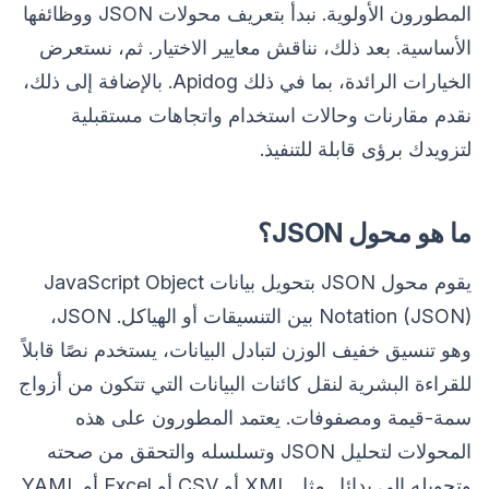
المطورون الأولوية. نبدأ بتعريف محولات JSON ووظائفها
الأساسية. بعد ذلك، نناقش معايير الاختيار. ثم، نستعرض
الخيارات الرائدة، بما في ذلك Apidog. بالإضافة إلى ذلك،
نقدم مقارنات وحالات استخدام واتجاهات مستقبلية
لتزويدك برؤى قابلة للتنفيذ.
ما هو محول JSON؟
يقوم محول JSON بتحويل بيانات JavaScript Object
Notation (JSON) بين التنسيقات أو الهياكل. JSON،
وهو تنسيق خفيف الوزن لتبادل البيانات، يستخدم نصًا قابلاً
للقراءة البشرية لنقل كائنات البيانات التي تتكون من أزواج
سمة-قيمة ومصفوفات. يعتمد المطورون على هذه
المحولات لتحليل JSON وتسلسله والتحقق من صحته
وتحويله إلى بدائل مثل XML أو CSV أو Excel أو YAML.