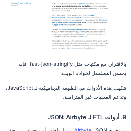
بالاقتران مع مكتبات مثل fast-json-stringify، فإنه
يحسن التسلسل لخوادم الويب.
تتكيف هذه الأدوات مع الطبيعة الديناميكية لـ JavaScript،
وتدعم العمليات غير المتزامنة.
9. أدوات ETL لـ JSON: Airbyte
يستخرج
Airbyte
JSON من الملفات أو واجهات برمجة