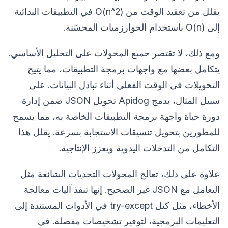
يقلل من تعقيد الوقت من O(n^2) في التطبيقات البدائية
إلى O(n) باستخدام الخوارزميات المحسّنة.
ومع ذلك، لا تقتصر جميع المحولات على التحليل الأساسي.
يتكامل بعضها مع واجهات برمجة التطبيقات، مما يتيح
التحويلات في الوقت الفعلي أثناء تبادل البيانات. على
سبيل المثال، يدمج Apidog تحويل JSON ضمن إدارة
دورة حياة واجهة برمجة التطبيقات الخاصة به، مما يسمح
للمطورين بتحويل تنسيقات الاستجابة بسرعة. يقلل هذا
التكامل من التدخلات اليدوية ويعزز الإنتاجية.
علاوة على ذلك، تعالج المحولات التحديات الشائعة مثل
التعامل مع JSON غير الصحيح. إنها تنفذ آليات معالجة
الأخطاء، مثل كتل try-except في الأدوات المستندة إلى
التعليمات البرمجية، لتوفير تشخيصات مفصلة. في