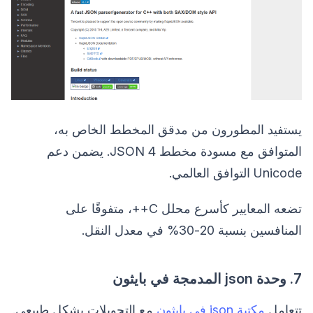
يستفيد المطورون من مدقق المخطط الخاص به،
المتوافق مع مسودة مخطط JSON 4. يضمن دعم
Unicode التوافق العالمي.
تضعه المعايير كأسرع محلل C++، متفوقًا على
المنافسين بنسبة 20-30% في معدل النقل.
7. وحدة json المدمجة في بايثون
تتعامل
مكتبة json في بايثون
مع التحويلات بشكل طبيعي.