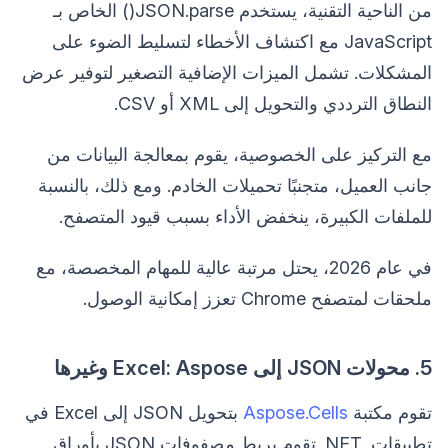
من الناحية التقنية، يستخدم JSON.parse() الخاص بـ
JavaScript مع اكتشاف الأخطاء لتسليط الضوء على
المشكلات. تشمل الميزات الإضافية التصغير لتوفير عرض
النطاق الترددي والتحويل إلى XML أو CSV.
مع التركيز على الخصوصية، يقوم بمعالجة البيانات من
جانب العميل، متجنبًا تحميلات الخادم. ومع ذلك، بالنسبة
للملفات الكبيرة، ينخفض الأداء بسبب قيود المتصفح.
في عام 2026، يحتل مرتبة عالية للمهام المخصصة، مع
ملحقات لمتصفح Chrome تعزز إمكانية الوصول.
5. محولات JSON إلى Excel: Aspose وغيرها
تقوم مكتبة
Aspose.Cells
بتحويل JSON إلى Excel في
تطبيقات .NET. تقوم بربط مصفوفات JSON بأوراق