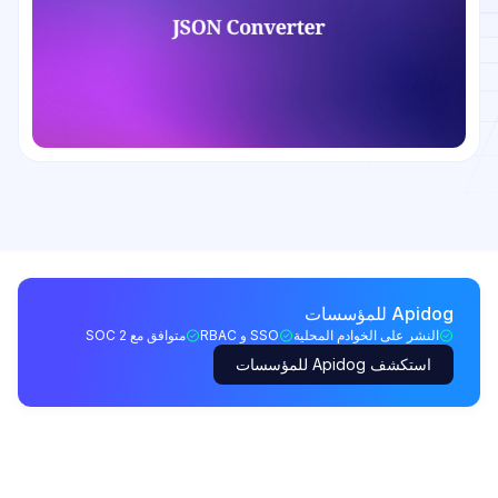
Apidog للمؤسسات
النشر على الخوادم المحلية
SSO و RBAC
متوافق مع SOC 2
استكشف Apidog للمؤسسات