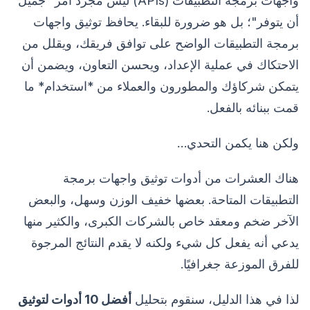
واجهات برمجة التطبيقات (APIs) ليس مجرد أمر "جميل
أن يتوفر"؛ بل هو ضرورة للبقاء. يحافظ توثيق واجهات
برمجة التطبيقات الواضح على توافق فريقك، ويقلل من
الاحتكاك في عملية الإعداد، ويحسن التعاون، ويضمن أن
يتمكن شركاؤك والمطورون والعملاء من *استخدام* ما
قمت ببنائه بالفعل.
ولكن هنا يكمن التحدي…
هناك العشرات من أدوات توثيق واجهات برمجة
التطبيقات المتاحة. بعضها خفيف الوزن وسهل، والبعض
الآخر ضخم ومعقد خاص بالشركات الكبرى، والكثير منها
يدعي أنه يفعل كل شيء ولكنه لا يقدم النتائج المرجوة
للفرق الموزعة جغرافيًا.
لذا في هذا الدليل، سنقوم بتحليل
أفضل 10 أدوات لتوثيق