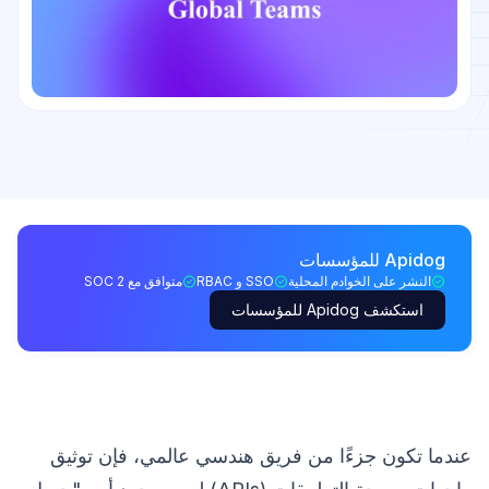
Apidog للمؤسسات
النشر على الخوادم المحلية
SSO و RBAC
متوافق مع SOC 2
استكشف Apidog للمؤسسات
عندما تكون جزءًا من فريق هندسي عالمي، فإن توثيق