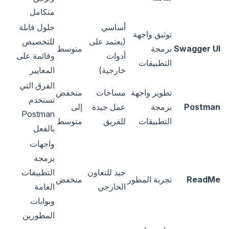
متكامل
أساسي
حلول قابلة
توثيق واجهة
(يعتمد على
للتخصيص
Swagger UI
برمجة
متوسط
أدوات
وقائمة على
التطبيقات
خارجية)
المعايير
الفرق التي
تطوير واجهة
مساحات
منخفض
تستخدم
Postman
برمجة
عمل جيدة
إلى
Postman
التطبيقات
للفريق
متوسط
بالفعل
واجهات
برمجة
جيد للتعاون
التطبيقات
ReadMe
تجربة المطور
منخفض
الخارجي
العامة
وبوابات
المطورين