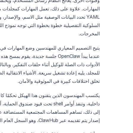
وقنوات أخرى. يعالج النظام رسائل المستخدم، ويحت
YAML تحدد البيانات الوصفية مثل الاسم، والإصدار
السلوكية التفصيلية خطوة بخطوة التي توجه نموذج اللغة
المخرجات.
عندما يبدأ OpenClaw جلسة جديدة، يق
تخلق اختلافات كبيرة في الموثوقية والأمان.
يكتسب المهندسون الذين يتقنون هذا الهيكل تحكمًا 
إلى ذلك، تساهم المساهمات المجتمعية المستضافة ع
إصدار يتم تقديمه عبر ClawHub، وهو السجل العام الذي يقوم بتصنيف الحزم مثل حزم npm ويُمكِّن التثبيت بأمر واحد.