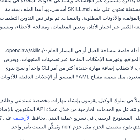
فظ بذاكرة مستمرة عبر الجلسات، ويستدعي الأدوات المحددة في ملفات
المهارات. علاوة على ذلك، تعمل المهارات كمجلدات مستقلة تحتوي على ملف SKILL.md أساسي. يبدأ هذا الملف بمقدمة
، والمؤلف، والأذونات المطلوبة، والتبعيات. ثم يوفر نص التدوين التعليمات
 الكبير عبر اختيار الأداة، وتعيين المعلمات، ومعالجة الأخطاء، وتنسيق
يتيح التصميم المعياري للمهندسين وضع المهارات في أدلة خاصة بمساحة العمل أو في المسار العام ~/.openclaw/skills.
وم بمسح هذه المواقع، وفهرسة الإمكانات المتاحة عبر تضمينات المتجهات، ويعرض
الأدوات ذات الصلة للوكيل أثناء حلقات التفكير. وبالتالي، لا يتطلب إضافة مهارة جديدة أكثر من أمر CLI واحد أو نسخ يدوي
للمجلد، يليه إعادة تشغيل سريعة. الأشياء الانتقالية الصغيرة، مثل تسمية مفتاح YAML المتسق أو الإعلانات الدقيقة للأذونات
كاملاً في سلوك الوكيل. يقومون بإنشاء مهارات مخصصة تستدعي وظائف
داخلية، وتنفذ أوامر shell تحت قيود صندوق الحماية، أو تتفاعل مع الخدمات الخارجية من خلال عملاء API المكتوبين
لى المستودع الرسمي في تسريع عملية التبني. يحافظ
الأرشيف
على ك