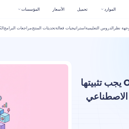
الموارد
تحميل
الأسعار
المؤسسات
جهة نظر
الدروس التعليمية
استراتيجيات فعالة
تحديثات المنتج
مراجعات البرامج
ال
أفضل 100 مهارة OpenClaw يجب تثبيتها
 الاصطناعي