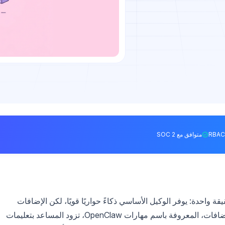
متوافق مع SOC 2
 الذين يشغلون OpenClaw محليًا حقيقة واحدة: يوفر الوكيل الأساسي ذكاءً حواريًا قويًا، لكن الإضافات
المستهدفة تطلق العنان للاستقلالية الحقيقية. هذه الإضافات، المعروفة باسم مهارات OpenClaw، تزود المساعد بتعليمات