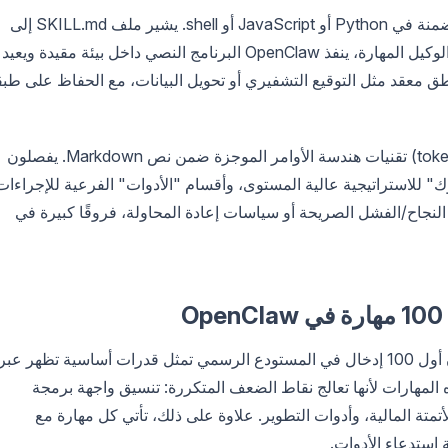
بالإضافة إلى ذلك، تدعم المهارات البرامج النصية المضمنة في Python أو JavaScript أو shell. يشير ملف SKILL.md إلى
هذه المساعدات عبر المسارات النسبية. عندما يختار الوكيل المهارة، ينفذ OpenClaw البرنامج النصي داخل بيئة مقيدة ويعيد
معقد مثل التوقيع التشفيري أو تحويل البيانات، مع الحفاظ على طبق
يطبق المحترفون الذين يحسنون استخدام الرموز (tokens) تقنيات هندسة الأوامر الموجزة ضمن نص Markdown. يفصلون
ك" للاستراتيجية عالية المستوى، وأقسام "الأدوات" الفرعية للإجراءات
ر النجاح/الفشل الصريحة أو سياسات إعادة المحاولة، فروقًا كبيرة في
تصل المساهمات المجتمعية إلى الآلاف، ومع ذلك فإن أول 100 إدخال في المستودع الرسمي تمثل قدرات أساسية تظهر عبر
 المهارات لأنها تعالج نقاط الضعف المتكررة: تنسيق واجهة برمجة
أتمتة المالية، وأدوات التطوير. علاوة على ذلك، تأتي كل مهارة مع
استدعاء الأدوات.