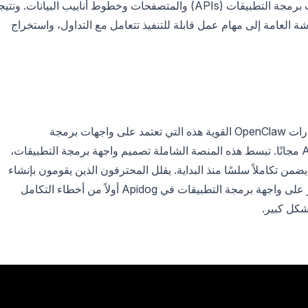
دقيقة لعمليات معقدة عبر منصات المراسلة وواجهات برمجة التطبيقات (APIs) والمتصفحات وخطوط أنابيب البيانات. ون
شة العامة إلى مهام عمل قابلة للتنفيذ تتعامل مع التداول، واستخراج
قبل أن يقوم المهندسون بتطبيق أي من مهارات OpenClaw القوية هذه التي تعتمد على واجهات برمجة
التطبيقات الخارجية، يقومون بتنزيل Apidog مجانًا. تبسط هذه المنصة الشاملة تصميم واجهة برمجة التطبيقات،
يضمن تكاملاً سلسًا منذ البداية. يقلل المحترفون الذين يقومون بإنشاء
نماذج أولية للمهارات التي تعتمد بشكل كبير على واجهة برمجة التطبيقات في Apidog أولاً من أخطاء التكامل