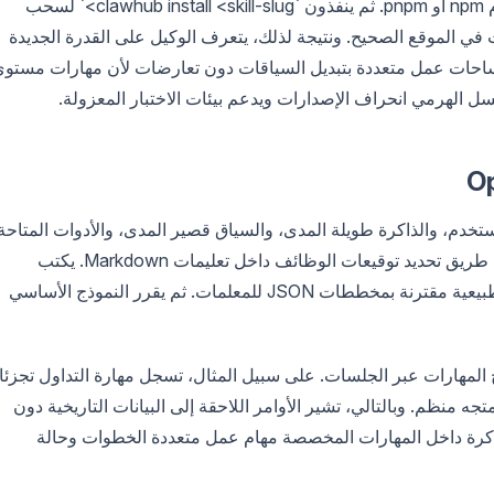
يبدأ المطورون بتثبيت ClawHub CLI عالميًا باستخدام npm أو pnpm. ثم ينفذون `clawhub install <skill-slug>` لسحب
ت في الموقع الصحيح. ونتيجة لذلك، يتعرف الوكيل على القدرة الجديدة
 مساحات عمل متعددة بتبديل السياقات دون تعارضات لأن مهارات مستو
سل الهرمي انحراف الإصدارات ويدعم بيئات الاختبار المعزولة.
مع بين نية المستخدم، والذاكرة طويلة المدى، والسياق قصير المدى، والأدوات المتاحة
تقوم المهارات بحقن أدوات جديدة في هذه الحلقة عن طريق تحديد توقيعات الوظائف داخل تعليمات Markdown. يكتب
المهندسون هذه التوقيعات باستخدام أوصاف اللغة الطبيعية مقترنة بمخططات JSON للمعلمات. ثم يقرر النموذج الأساسي
 المهارات عبر الجلسات. على سبيل المثال، تسجل مهارة التداول تجزئ
منظم. وبالتالي، تشير الأوامر اللاحقة إلى البيانات التاريخية دون
كرة داخل المهارات المخصصة مهام عمل متعددة الخطوات وحالة