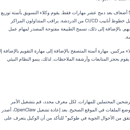
وبالتالي، تبلغ الفرق عن زيادة في الإنتاجية بمقدار 3-5 أضعاف بعد دمج عشر مهارات فقط. يقوم وكلاء التسويق بأتمتة توزيع
المحتوى عبر المنصات. يقوم مهندسو DevOps بتشغيل خطوط أنابيب CI/CD من الدردشة. يراقب المتداولون المراكز
بهم. بالإضافة إلى ذلك، تسمح الطبيعة مفتوحة المصدر لمهام عمل
ة.
مركبين. مهارة أتمتة المتصفح بالإضافة إلى مهارة التقويم بالإضافة إ
ت يقوم بحجز المتابعات وأرشفة الملاحظات. لذلك، ينمو النظام البيئي
رشحين المحتملين للمهارات. لكل معرف محدد، قم بتشغيل الأمر
`clawhub install <skill-slug>` لجلب أحدث حزمة ووضع الملفات في الموقع الصحيح. بعد إعادة تشغيل OpenClaw، أصدر
قق من الأحوال الجوية في طوكيو" للتأكد من أن الوكيل يتعرف على