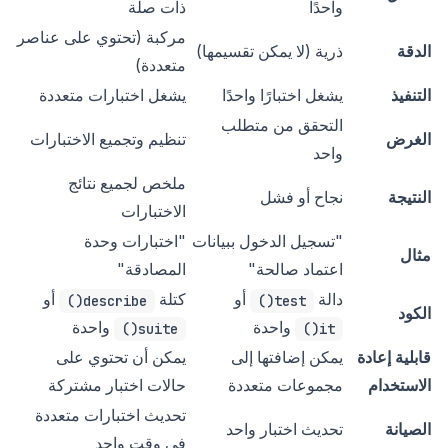
واحدًا
ذات صلة
مركبة (تحتوي على عناصر
الدقة
ذرية (لا يمكن تقسيمها)
متعددة)
التنفيذ
يشغل اختبارًا واحدًا
يشغل اختبارات متعددة
التحقق من متطلب
الغرض
تنظيم وتجميع الاختبارات
واحد
ملخص لجميع نتائج
النتيجة
نجاح أو فشل
الاختبارات
"تسجيل الدخول ببيانات
"اختبارات وحدة
مثال
اعتماد صالحة"
المصادقة"
دالة
أو
كتلة
أو
describe()
test()
الكود
واحدة
واحدة
suite()
it()
قابلية إعادة
يمكن إضافتها إلى
يمكن أن تحتوي على
الاستخدام
مجموعات متعددة
حالات اختبار مشتركة
تحديث اختبارات متعددة
الصيانة
تحديث اختبار واحد
في وقت واحد