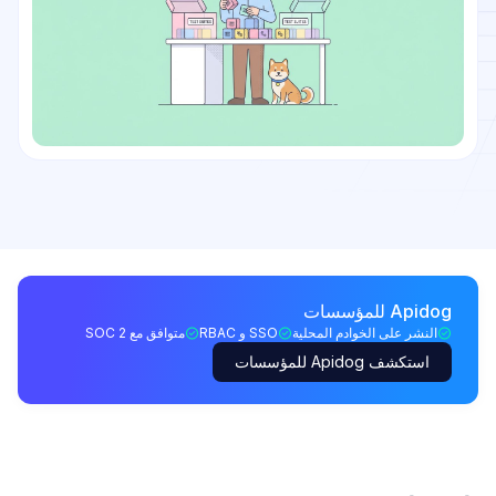
Apidog للمؤسسات
النشر على الخوادم المحلية
SSO و RBAC
متوافق مع SOC 2
استكشف Apidog للمؤسسات