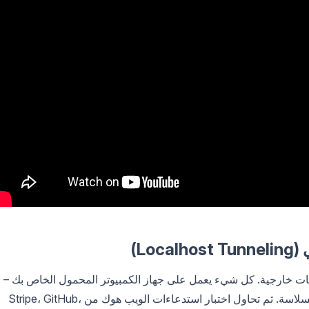
Lo)
مات خارجية. كل شيء يعمل على جهاز الكمبيوتر المحمول الخاص بك –
تستجيب نقاط النهاية بشكل صحيح، وتتدفق البيانات بسلاسة. ثم تحاول اختبار استدعاءات الويب هوك من Stripe، GitHub،