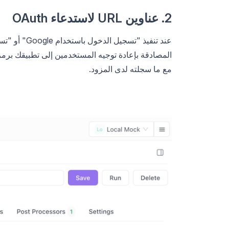
2. عناوين URL لاستدعاء OAuth
عند تنفيذ "تسجيل الدخول باستخدام Google" أو "تسجيل الدخول باستخدام GitHub" أو أي
مع ما سجلته لدى المزود.