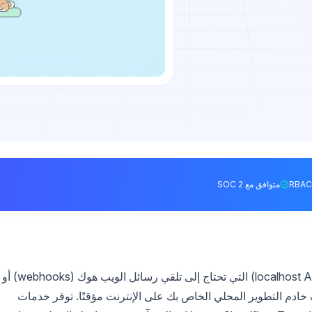
متوافق مع SOC 2
يتطلب اختبار واجهات برمجة التطبيقات المحلية (localhost APIs) التي تحتاج إلى تلقي رسائل الويب هوك (webhooks) أو
 خارجية، كشف خادم التطوير المحلي الخاص بك على الإنترنت مؤقتًا. توفر خدمات