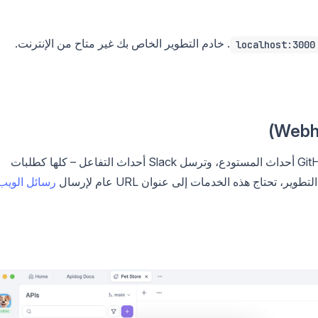
. خادم التطوير الخاص بك غير متاح من الإنترنت.
localhost:3000
ترسل خدمات مثل Stripe تأكيدات الدفع، ويرسل GitHub أحداث المستودع، وترسل Slack أحداث التفاعل – كلها كطلبات
رسائل الويب