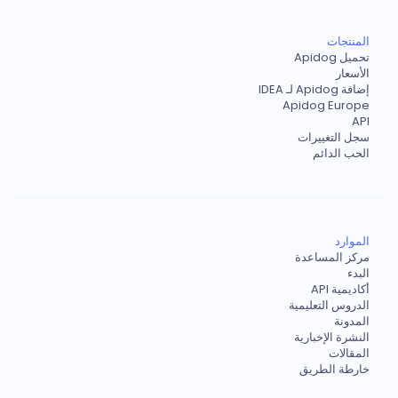
المنتجات
تحميل Apidog
الأسعار
إضافة Apidog لـ IDEA
Apidog Europe
API
سجل التغييرات
الحب الدائم
الموارد
مركز المساعدة
البدء
أكاديمية API
الدروس التعليمية
المدونة
النشرة الإخبارية
المقالات
خارطة الطريق