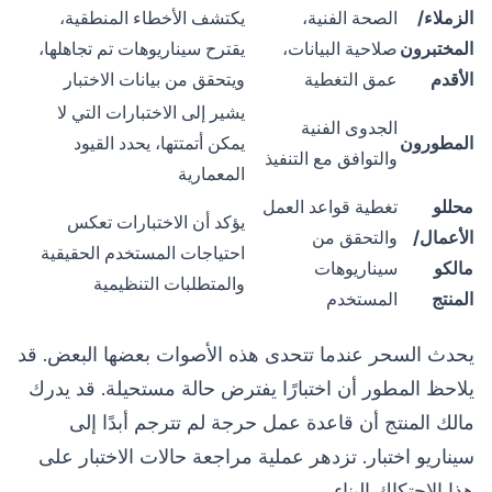
الزملاء/
الصحة الفنية،
يكتشف الأخطاء المنطقية،
المختبرون
صلاحية البيانات،
يقترح سيناريوهات تم تجاهلها،
الأقدم
عمق التغطية
ويتحقق من بيانات الاختبار
يشير إلى الاختبارات التي لا
الجدوى الفنية
المطورون
يمكن أتمتتها، يحدد القيود
والتوافق مع التنفيذ
المعمارية
محللو
تغطية قواعد العمل
يؤكد أن الاختبارات تعكس
الأعمال/
والتحقق من
احتياجات المستخدم الحقيقية
مالكو
سيناريوهات
والمتطلبات التنظيمية
المنتج
المستخدم
يحدث السحر عندما تتحدى هذه الأصوات بعضها البعض. قد
يلاحظ المطور أن اختبارًا يفترض حالة مستحيلة. قد يدرك
مالك المنتج أن قاعدة عمل حرجة لم تترجم أبدًا إلى
سيناريو اختبار. تزدهر عملية مراجعة حالات الاختبار على
هذا الاحتكاك البناء.