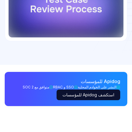
Apidog للمؤسسات
النشر على الخوادم المحلية
SSO و RBAC
متوافق مع SOC 2
استكشف Apidog للمؤسسات