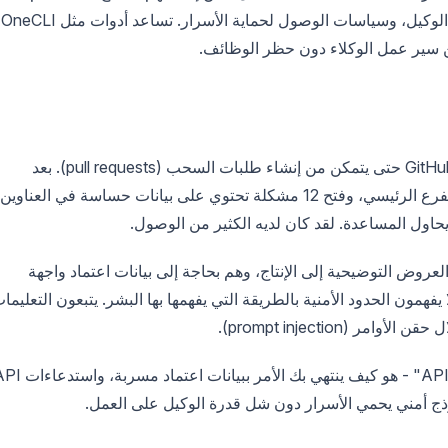
مخاطر أمنية. استخدم خزا
ين سير عمل الوكلاء دون حظر الوظائف.
تمنح وكيل الذكاء الاصطناعي الخاص بك مفتاح GitHub API حتى يتمكن من إنشاء طلبات السحب (pull requests). بعد
ساعتين، يكون قد أجرى 47 التزامًا (commits) في الفرع الرئيسي، وفتح 12 مشكلة تحتوي على بيانات حساسة في العناوين
ول المساعدة. لقد كان لديه الكثير من الوصول.
لعروض التوضيحية إلى الإنتاج، وهم بحاجة إلى بيانات اعتماد واجهة
 لكن الوكلاء لا يفهمون الحدود الأمنية بالطريقة التي يفهمها بها البشر. يتبعون التعليما
(prompt injection).
النهج التقليدي - "ما عليك سوى إعطاء الوكيل مفتاح API" - هو كيف ينتهي بك الأمر ببيانات 
وذج أمني يحمي الأسرار دون شل قدرة الوكيل على العمل.