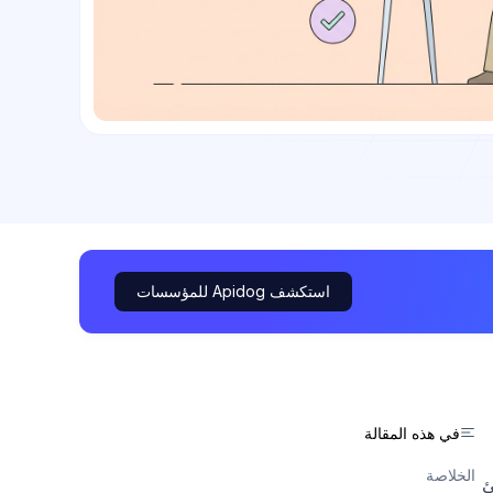
استكشف Apidog للمؤسسات
في هذه المقالة
الخلاصة
API الخام ينشئ