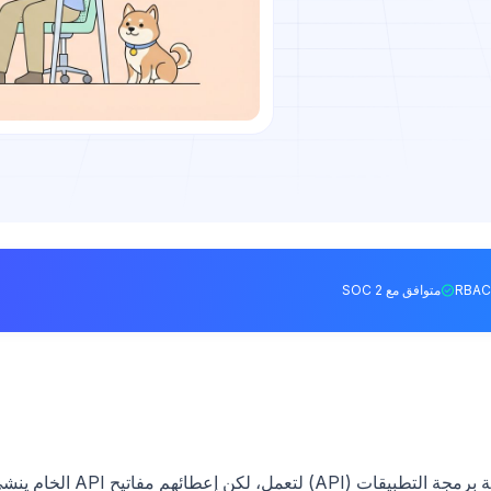
متوافق مع SOC 2
تحتاج وكلاء الذكاء الاصطناعي إلى بيانات اعتماد واجهة برمجة التطبيقات (API) لتعمل، لكن إعطائهم مفاتيح 