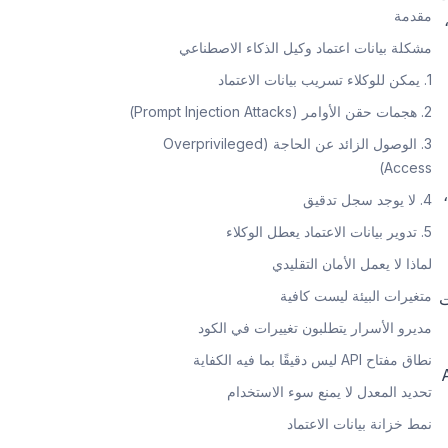
مقدمة
ئن بيانات الاعتماد، وأنماط الوكيل، وسياسات الوصول لحماية الأسرار. تساعد أدوات مثل OneCLI،
مشكلة بيانات اعتماد وكيل الذكاء الاصطناعي
1. يمكن للوكلاء تسريب بيانات الاعتماد
2. هجمات حقن الأوامر (Prompt Injection Attacks)
3. الوصول الزائد عن الحاجة (Overprivileged
Access)
،
4. لا يوجد سجل تدقيق
5. تدوير بيانات الاعتماد يعطل الوكلاء
لماذا لا يعمل الأمان التقليدي
متغيرات البيئة ليست كافية
ت
مديرو الأسرار يتطلبون تغييرات في الكود
نطاق مفتاح API ليس دقيقًا بما فيه الكفاية
اعتماد مسربة، واستدعاءات API
تحديد المعدل لا يمنع سوء الاستخدام
نمط خزانة بيانات الاعتماد