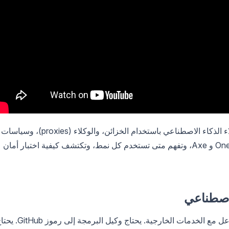
في هذا الدليل، ستتعلم كيفية تأمين بيانات اعتماد وكلاء الذكاء الاصطناعي باستخدام الخزائن، والوكلاء (proxies)، وسياسات
الوصول. سترى تطبيقات حقيقية من أدوات مثل OneCLI و Axe، وتفهم متى تستخدم كل نمط، وتكتشف كيفية اختبار أمان
لاصطناعي
يحتاج وكلاء الذكاء الاصطناعي إلى بيانات اعتماد للتفاعل مع الخدمات الخارجية. يحتاج وكيل البرمجة 