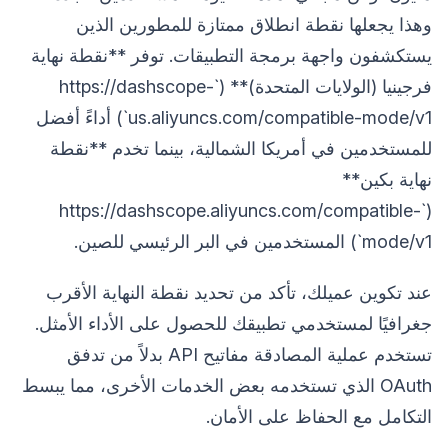
وهذا يجعلها نقطة انطلاق ممتازة للمطورين الذين
يستكشفون واجهة برمجة التطبيقات. توفر **نقطة نهاية
فرجينيا (الولايات المتحدة)** (`https://dashscope-
us.aliyuncs.com/compatible-mode/v1`) أداءً أفضل
للمستخدمين في أمريكا الشمالية، بينما تخدم **نقطة
نهاية بكين**
(`https://dashscope.aliyuncs.com/compatible-
mode/v1`) المستخدمين في البر الرئيسي للصين.
عند تكوين عميلك، تأكد من تحديد نقطة النهاية الأقرب
جغرافيًا لمستخدمي تطبيقك للحصول على الأداء الأمثل.
تستخدم عملية المصادقة مفاتيح API بدلاً من تدفق
OAuth الذي تستخدمه بعض الخدمات الأخرى، مما يبسط
التكامل مع الحفاظ على الأمان.