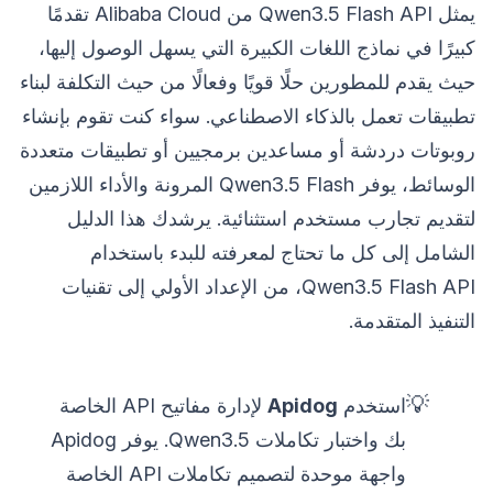
يمثل Qwen3.5 Flash API من Alibaba Cloud تقدمًا
كبيرًا في نماذج اللغات الكبيرة التي يسهل الوصول إليها،
حيث يقدم للمطورين حلًا قويًا وفعالًا من حيث التكلفة لبناء
تطبيقات تعمل بالذكاء الاصطناعي. سواء كنت تقوم بإنشاء
روبوتات دردشة أو مساعدين برمجيين أو تطبيقات متعددة
الوسائط، يوفر Qwen3.5 Flash المرونة والأداء اللازمين
لتقديم تجارب مستخدم استثنائية. يرشدك هذا الدليل
الشامل إلى كل ما تحتاج لمعرفته للبدء باستخدام
Qwen3.5 Flash API، من الإعداد الأولي إلى تقنيات
التنفيذ المتقدمة.
💡
استخدم
Apidog
لإدارة مفاتيح API الخاصة
بك واختبار تكاملات Qwen3.5. يوفر Apidog
واجهة موحدة لتصميم تكاملات API الخاصة