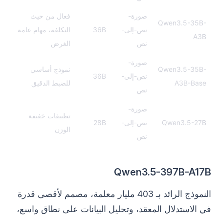
صورة-
فعال من حيث
Qwen3.5-35B-
نص-إلى-
36B
التكلفة، مهام عامة
A3B
نص
الغرض
صورة-
Qwen3.5-35B-
نموذج أساسي
نص-إلى-
36B
A3B-Base
للضبط الدقيق
نص
صورة-
تطبيقات خفيفة
Qwen3.5-27B
نص-إلى-
28B
الوزن
نص
Qwen3.5-397B-A17B
النموذج الرائد بـ 403 مليار معلمة، مصمم لأقصى قدرة
في الاستدلال المعقد، وتحليل البيانات على نطاق واسع،