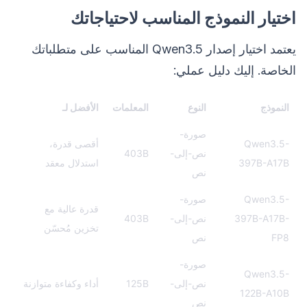
اختيار النموذج المناسب لاحتياجاتك
يعتمد اختيار إصدار Qwen3.5 المناسب على متطلباتك
الخاصة. إليك دليل عملي:
النموذج
النوع
المعلمات
الأفضل لـ
صورة-
Qwen3.5-
أقصى قدرة،
نص-إلى-
403B
397B-A17B
استدلال معقد
نص
Qwen3.5-
صورة-
قدرة عالية مع
397B-A17B-
نص-إلى-
403B
تخزين مُحسّن
FP8
نص
صورة-
Qwen3.5-
نص-إلى-
125B
أداء وكفاءة متوازنة
122B-A10B
نص