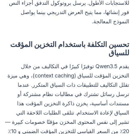
للاستجابات الأطول. يرسل بروتوكول التدفق أجزاء النص
فور إنشائها، مما يتيح العرض التدريجي بينما يواصل
النموذج المعالجة.
تحسين التكلفة باستخدام التخزين المؤقت
للسياق
يقدم Qwen3.5 توفيرًا كبيرًا في التكاليف من خلال
التخزين المؤقت للسياق (context caching)، وهي ميزة
تقلل التكاليف للتطبيقات ذات السياق المتكرر. عندما
ترسل رسائل تشترك في مطالبات نظام مشتركة أو
مستندات أساسية، يخزن ذاكرة التخزين المؤقت هذا
السياق لإعادة الاستخدام. تتلقى الطلبات اللاحقة التي
تشير إلى نفس المحتوى المخزن مؤقتًا خصومات كبيرة —
20٪ من السعر القياسي للتخزين المؤقت الضمني و 10٪