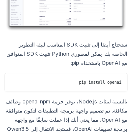
ستحتاج أيضًا إلى تثبيت SDK المناسب لبيئة التطوير
الخاصة بك. يمكن لمطوري Python تثبيت SDK المتوافق
مع OpenAI باستخدام pip:
pip install openai

بالنسبة لبيئات Node.js، توفر حزمة openai npm وظائف
مكافئة. تم تصميم واجهة برمجة التطبيقات لتكون متوافقة
مع OpenAI، مما يعني أنك إذا عملت سابقًا مع واجهة
برمجة تطبيقات OpenAI، فستجد الانتقال إلى Qwen3.5