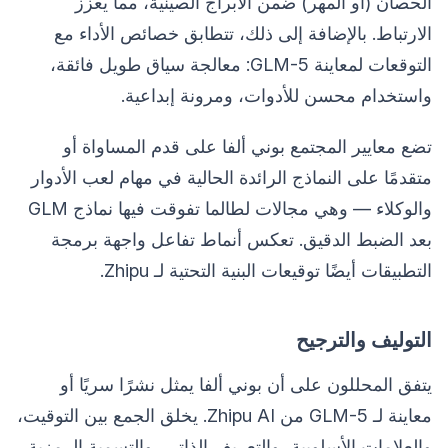
الحصان (أو المهر) ضمن الأبراج الصينية، مما يعزز
الارتباط. بالإضافة إلى ذلك، تتطابق خصائص الأداء مع
التوقعات لمعاينة GLM-5: معالجة سياق طويل فائقة،
واستخدام محسن للأدوات، ومرونة إبداعية.
تضع معايير المجتمع بوني ألفا على قدم المساواة أو
متقدمًا على النماذج الرائدة الحالية في مهام لعب الأدوار
والوكلاء — وهي مجالات لطالما تفوقت فيها نماذج GLM
بعد الضبط الدقيق. تعكس أنماط تفاعل واجهة برمجة
التطبيقات أيضًا توقيعات البنية التحتية لـ Zhipu.
التوليف والترجيح
يتفق المحللون على أن بوني ألفا يمثل نشرًا سريًا أو
معاينة لـ GLM-5 من Zhipu AI. يخلق الجمع بين التوقيت،
والعلامات الأسلوبية، والتعريف الذاتي، والتسمية الرمزية