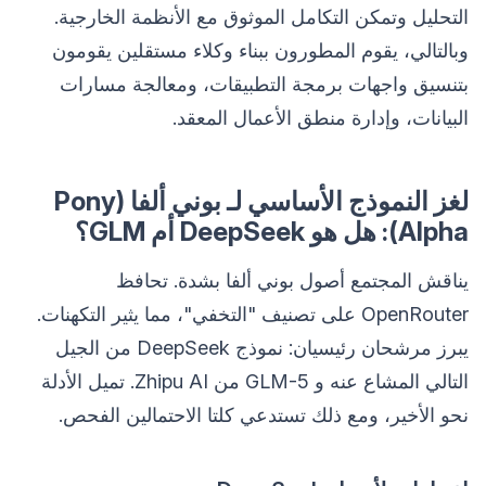
التحليل وتمكن التكامل الموثوق مع الأنظمة الخارجية.
وبالتالي، يقوم المطورون ببناء وكلاء مستقلين يقومون
بتنسيق واجهات برمجة التطبيقات، ومعالجة مسارات
البيانات، وإدارة منطق الأعمال المعقد.
لغز النموذج الأساسي لـ بوني ألفا (Pony
Alpha): هل هو DeepSeek أم GLM؟
يناقش المجتمع أصول بوني ألفا بشدة. تحافظ
OpenRouter على تصنيف "التخفي"، مما يثير التكهنات.
يبرز مرشحان رئيسيان: نموذج DeepSeek من الجيل
التالي المشاع عنه و GLM-5 من Zhipu AI. تميل الأدلة
نحو الأخير، ومع ذلك تستدعي كلتا الاحتمالين الفحص.