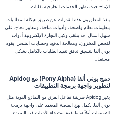
الإنتاج حيث تظهر الخدمات الخارجية تقلبات.
ينفذ المطورون هذه القدرات عن طريق هيكلة المطالبات
بتعليمات نظام واضحة، وأدوات متاحة، ومعايير نجاح. على
سبيل المثال، قد يتلقى وكيل التجارة الإلكترونية أدوات
لفحص المخزون، ومعالجة الدفع، وحسابات الشحن. يقوم
بوني ألفا بتنسيق تدفق تنفيذ الطلبات بالكامل بشكل
مستقل.
دمج بوني ألفا (Pony Alpha) مع Apidog
لتطوير واجهة برمجة التطبيقات
يغير Apidog طريقة تفاعل الفرق مع النماذج القوية مثل
بوني ألفا. يكمل نهج المنصة المعتمد على واجهة برمجة
التطبيقات أولاً نقاط قوة استدعاء الأدوات في النموذج