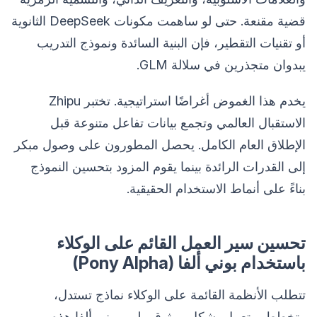
قضية مقنعة. حتى لو ساهمت مكونات DeepSeek الثانوية
أو تقنيات التقطير، فإن البنية السائدة ونموذج التدريب
يبدوان متجذرين في سلالة GLM.
يخدم هذا الغموض أغراضًا استراتيجية. تختبر Zhipu
الاستقبال العالمي وتجمع بيانات تفاعل متنوعة قبل
الإطلاق العام الكامل. يحصل المطورون على وصول مبكر
إلى القدرات الرائدة بينما يقوم المزود بتحسين النموذج
بناءً على أنماط الاستخدام الحقيقية.
تحسين سير العمل القائم على الوكلاء
باستخدام بوني ألفا (Pony Alpha)
تتطلب الأنظمة القائمة على الوكلاء نماذج تستدل،
وتخطط، وتعمل بشكل موثوق. يلبي بوني ألفا هذه