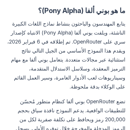
ما هو بوني ألفا (Pony Alpha)؟
يتابع المهندسون والباحثون بنشاط نماذج اللغات الكبيرة
الناشئة، ويلفت بوني ألفا (Pony Alpha) الانتباه كإصدار
سري على OpenRouter. تم إطلاقه في 6 فبراير 2026،
ويقدم هذا النموذج الأساسي من الجيل التالي نتائج
استثنائية عبر مجالات متعددة. يتعامل بوني ألفا مع مهام
الترميز المعقدة، وسلاسل الاستدلال المتقدمة،
وسيناريوهات لعب الأدوار الغامرة، وسير العمل القائم
على الوكلاء بدقة ملحوظة.
تضع OpenRouter بوني ألفا كنظام متطور مُحسّن
للتطبيقات الواقعية. يدعم النموذج نافذة سياق بحجم
200,000 رمز ويحافظ على تكلفة صفرية لكل من
الرموز المدخلة والمخرجة خلال توفره الأولي. يسجل