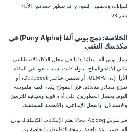
للبيانات وتحسين النموذج، قد تتطور خصائص الأداء
بسرعة.
الخلاصة: دمج بوني ألفا (Pony Alpha) في
مكدسك التقني
يمثل بوني ألفا معلمًا هامًا في مجال الذكاء الاصطناعي
عالي الأداء والمتاح. سواء كانت أسسه تعود في المقام
الأول إلى GLM-5، أو تتضمن عناصر DeepSeek، أو
تمزج مصادر متعددة، فإن النموذج يقدم قيمة ملموسة
اليوم. يحصل المطورون على أداة قوية ومجانية للترميز،
والاستدلال، والعمل الإبداعي، والأنظمة المستقلة.
قم بتنزيل Apidog مجانًا لفتح الإمكانات الكاملة لـ بوني
ألفا ضمن بيئة واجهة برمجة التطبيقات الخاصة بك.