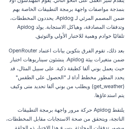
يتقدم سير العمل على النحو التالي. يقوم المهندسون أولاً
بنمذجة مواصفات واجهة برمجة التطبيقات الخاصة بهم
ضمن المصمم المرئي لـ Apidog. يحددون المخططات،
وتدفقات المصادقة، وهياكل الاستجابة. يولد Apidog
تلقائيًا خوادم وهمية للاختبار الأولي والتوثيق.
بعد ذلك، تقوم الفرق بتكوين بيانات اعتماد OpenRouter
ضمن متغيرات بيئة Apidog. ينشئون سيناريوهات اختبار
حيث يعمل بوني ألفا كطبقة ذكية. على سبيل المثال، قد
يحدد المطور مخطط أداة لـ "الحصول على الطقس"
(get_weather) ويطلب من بوني ألفا تحديد متى وكيف
يتم استدعاؤها.
يلتقط Apidog حركة مرور واجهة برمجة التطبيقات
الناتجة، ويتحقق من صحة الاستجابات مقابل المخططات،
ويصور تدفقات المحادثة. يسرع هذا الاختبار ذو الحلقة