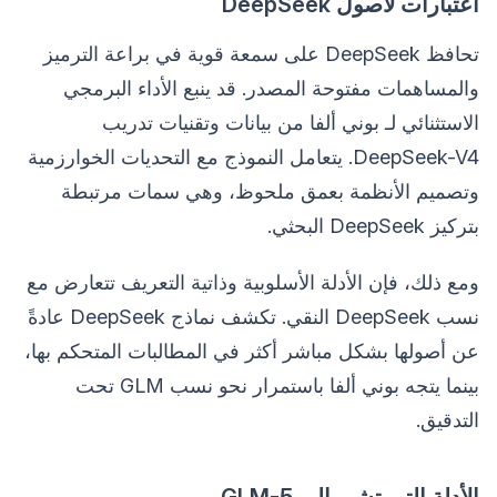
اعتبارات لأصول DeepSeek
تحافظ DeepSeek على سمعة قوية في براعة الترميز
والمساهمات مفتوحة المصدر. قد ينبع الأداء البرمجي
الاستثنائي لـ بوني ألفا من بيانات وتقنيات تدريب
DeepSeek-V4. يتعامل النموذج مع التحديات الخوارزمية
وتصميم الأنظمة بعمق ملحوظ، وهي سمات مرتبطة
بتركيز DeepSeek البحثي.
ومع ذلك، فإن الأدلة الأسلوبية وذاتية التعريف تتعارض مع
نسب DeepSeek النقي. تكشف نماذج DeepSeek عادةً
عن أصولها بشكل مباشر أكثر في المطالبات المتحكم بها،
بينما يتجه بوني ألفا باستمرار نحو نسب GLM تحت
التدقيق.