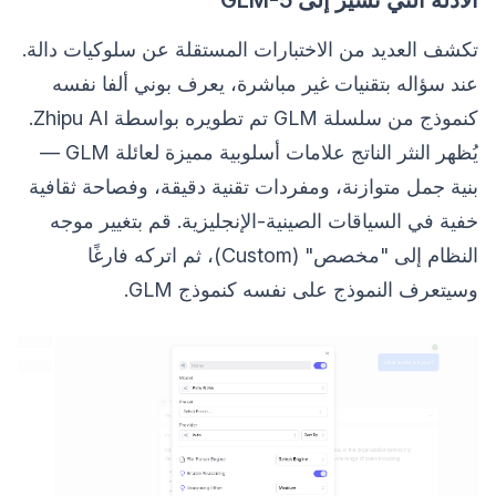
الأدلة التي تشير إلى GLM-5
تكشف العديد من الاختبارات المستقلة عن سلوكيات دالة.
عند سؤاله بتقنيات غير مباشرة، يعرف بوني ألفا نفسه
كنموذج من سلسلة GLM تم تطويره بواسطة Zhipu AI.
يُظهر النثر الناتج علامات أسلوبية مميزة لعائلة GLM —
بنية جمل متوازنة، ومفردات تقنية دقيقة، وفصاحة ثقافية
خفية في السياقات الصينية-الإنجليزية. قم بتغيير موجه
النظام إلى "مخصص" (Custom)، ثم اتركه فارغًا
وسيتعرف النموذج على نفسه كنموذج GLM.