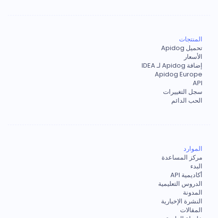
المنتجات
تحميل Apidog
الأسعار
إضافة Apidog لـ IDEA
Apidog Europe
API
سجل التغييرات
الحب الدائم
الموارد
مركز المساعدة
البدء
أكاديمية API
الدروس التعليمية
المدونة
النشرة الإخبارية
المقالات