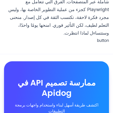
شاملة عبر المتصفحات. الفرق التي تتعامل مع
Playwright كجزء من عملية التطوير الخاصة بها، وليس
مجرد فكرة لاحقة، تكتسب الثقة في كل إصدار. منحنى
التعلم لطيف، لكن التأثير فوري. امنحها يومًا واحدًا،
وستتساءل لماذا انتظرت.
button
ممارسة تصميم API في
Apidog
اكتشف طريقة أسهل لبناء واستخدام واجهات برمجة
التطبيقات