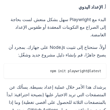
أ.
الإعداد اليدوي
البدء مع Playwright سهل بشكل منعش. لست بحاجة
إلى الصراع مع التكوينات المعقدة أو طقوس الإعداد
الغامضة.
أولاً، ستحتاج إلى تثبيت Node.js على جهازك. بمجرد أن
يصبح جاهزًا، قم بإنشاء دليل مشروع جديد وشغّل:
npm init playwright@latest

يرشدك هذا الأمر خلال عملية إعداد بسيطة. يسألك عن
المتصفحات التي تريد الاختبار عليها (نصيحة احترافية: ابدأ
بالمتصفحات الثلاثة للحصول على أقصى تغطية) وما إذا
كنت تريد إضافة سير عمل GitHub Actions. يستغرق