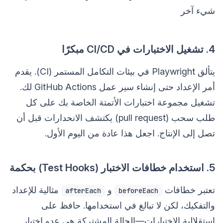
شيء آخر
4. تشغيل الاختبارات في CI/CD مبكرًا
يتألق Playwright في بيئات التكامل المستمر (CI). يقدم
أمر الإعداد حتى إنشاء سير عمل GitHub Actions لك.
تشغيل مجموعة اختبارات الأتمتة الخاصة بك على كل
طلب سحب (pull request) يكتشف الانحدارات قبل أن
تصل إلى الإنتاج. اجعل هذا عادة من اليوم الأول.
5. استخدام خطافات الاختبار (Test Hooks) بحكمة
تعتبر خطافات
و
مثالية للإعداد
afterEach
beforeEach
والتفكيك، لكن لا تبالغ في استخدامها. حافظ على
استقلالية الاختبارات—الحالة المشتركة هي عدو اختبار