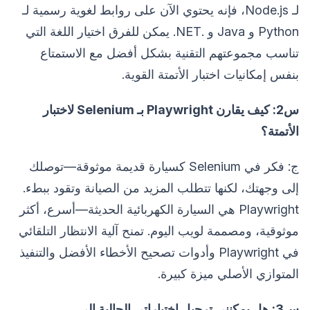
لـ Node.js، فإنه يحتوي الآن على روابط لغوية رسمية لـ
Python و Java و .NET. يمكن للفرق اختيار اللغة التي
تناسب مجموعتهم التقنية بشكل أفضل مع الاستمتاع
بنفس إمكانيات اختبار الأتمتة القوية.
س2: كيف يقارن Playwright بـ Selenium لاختبار
الأتمتة؟
ج: فكر في Selenium كسيارة قديمة موثوقة—توصلك
إلى وجهتك، لكنها تتطلب المزيد من الصيانة وتقود ببطء.
Playwright هي السيارة الكهربائية الحديثة—أسرع، أكثر
موثوقية، ومصممة لويب اليوم. تمنح آلية الانتظار التلقائي
في Playwright وأدوات تصحيح الأخطاء الأفضل والتنفيذ
المتوازي الأصلي ميزة كبيرة.
س3: هل يمكنني ترحيل اختباراتي الحالية إلى