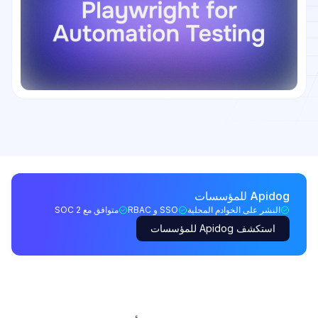
Apidog للمؤسسات
النشر على الخوادم المحلية
SSO و RBAC
متوافق مع SOC 2
استكشف Apidog للمؤسسات