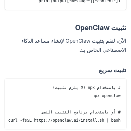
print(output["message"]["content"])

تثبيت OpenClaw
الآن، لنقم بتثبيت OpenClaw لإنشاء مساعد الذكاء
الاصطناعي الخاص بك.
تثبيت سريع
curl -fsSL https://openclaw.ai/install.sh | bash
