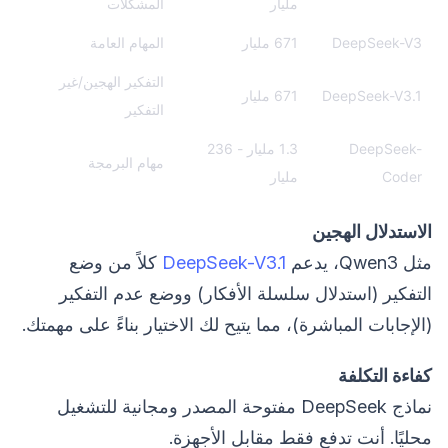
مليار
المشكلات
DeepSeek-V3
671 مليار
المهام العامة
التفكير الهجين/غير
DeepSeek-V3.1
671 مليار
التفكير
DeepSeek-
1.3 مليار - 236
مهام البرمجة
Coder
مليار
الاستدلال الهجين
مثل Qwen3، يدعم
DeepSeek-V3.1
كلاً من وضع
التفكير (استدلال سلسلة الأفكار) ووضع عدم التفكير
(الإجابات المباشرة)، مما يتيح لك الاختيار بناءً على مهمتك.
كفاءة التكلفة
نماذج DeepSeek مفتوحة المصدر ومجانية للتشغيل
محليًا. أنت تدفع فقط مقابل الأجهزة.