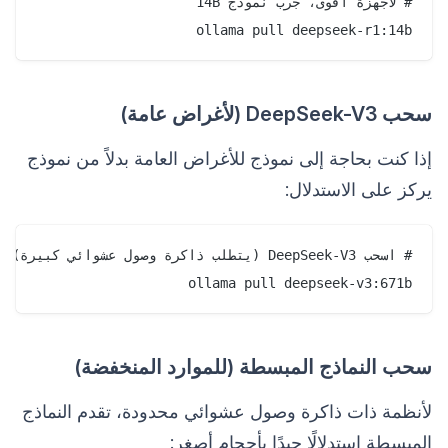
ollama pull deepseek-r1:14b

سحب DeepSeek-V3 (لأغراض عامة)
إذا كنت بحاجة إلى نموذج للأغراض العامة بدلاً من نموذج
يركز على الاستدلال:
ollama pull deepseek-v3:671b

سحب النماذج المبسطة (للموارد المنخفضة)
لأنظمة ذات ذاكرة وصول عشوائي محدودة، تقدم النماذج
المبسطة استدلالًا جيدًا بأحجام أصغر: