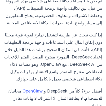
لم يكن بناء مساعد ذكاء اصطناعي شخصي بهذه السهولة
من قبل. بين تكاليف واجهة برمجة التطبيقات (API)،
وخطط الاشتراك، ومخاوف الخصوصية، يحتاج المطورون
إلى مسار واضح للبدء بقدرات الذكاء الاصطناعي المحلية.
إذا كنت تبحث عن طريقة لتشغيل نماذج لغوية قوية محليًا
دون إنفاق المال على استدعاءات واجهة برمجة التطبيقات
(API)، فأنت في المكان الصحيح. يرشدك هذا الدليل خلال
إعداد DeepSeek، النموذج مفتوح المصدر المثير للإعجاب
من DeepSeek AI، مع OpenClaw، وهو مساعد ذكاء
اصطناعي مفتوح المصدر واسع الانتشار يوفر لك وكيل
ذكاء اصطناعي شخصي يعمل بالكامل على جهازك.
أفضل جزء؟ كلاً من DeepSeek و
OpenClaw
مجانيان
للاستخدام. لا بطاقة ائتمان. لا اشتراك. لا بيانات تغادر
جهازك.