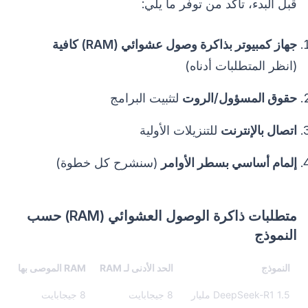
قبل البدء، تأكد من توفر ما يلي:
جهاز كمبيوتر بذاكرة وصول عشوائي (RAM) كافية
(انظر المتطلبات أدناه)
حقوق المسؤول/الروت
لتثبيت البرامج
اتصال بالإنترنت
للتنزيلات الأولية
إلمام أساسي بسطر الأوامر
(سنشرح كل خطوة)
متطلبات ذاكرة الوصول العشوائي (RAM) حسب
النموذج
النموذج
الحد الأدنى لـ RAM
RAM الموصى بها
DeepSeek-R1 1.5 مليار
8 جيجابايت
8 جيجابايت