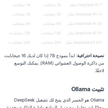
DeepSeek-R1 7 مليار
16 جيجابايت
16 جيجابايت
DeepSeek-R1 14 مليار
32 جيجابايت
32 جيجابايت
DeepSeek-R1 32 مليار
64 جيجابايت
64 جيجابايت
DeepSeek-R1 70 مليار
128 جيجابايت
128 جيجابايت+
DeepSeek-V3 671 مليار
256 جيجابايت
256 جيجابايت+
نصيحة احترافية
: ابدأ بنموذج 7B إذا كان لديك 16 جيجابايت
من ذاكرة الوصول العشوائي (RAM). يمكنك التوسع
لاحقًا.
تثبيت Ollama
Ollama هو الجسر الذي يتيح لك تشغيل DeepSeek
محليًا. إنه يتعامل مع تنزيل النماذج وإدارة الذاكرة وخدمة