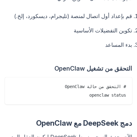
قم بإعداد أول اتصال لمنصة (تليجرام، ديسكورد، إلخ.)
تكوين التفضيلات الأساسية
بدء المساعد
التحقق من تشغيل OpenClaw
openclaw status

دمج DeepSeek مع OpenClaw
الآن يحدث السحر، نربط DeepSeek ليكون العقل المدبر