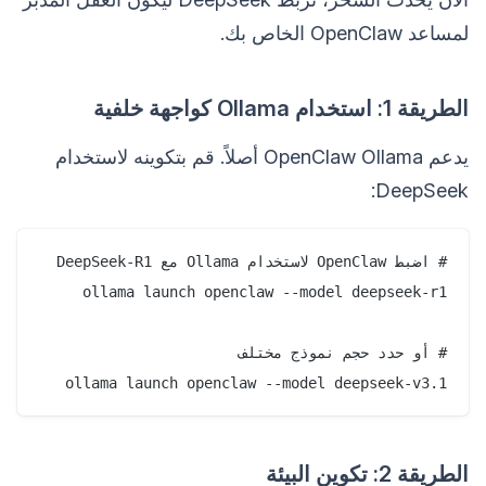
لمساعد OpenClaw الخاص بك.
الطريقة 1: استخدام Ollama كواجهة خلفية
يدعم OpenClaw Ollama أصلاً. قم بتكوينه لاستخدام
DeepSeek:
ollama launch openclaw --model deepseek-v3.1

الطريقة 2: تكوين البيئة