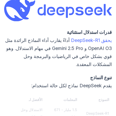
قدرات استدلال استثنائية
يحقق DeepSeek-R1
أداءً يقارب أداء النماذج الرائدة مثل
OpenAI O3 و Gemini 2.5 Pro في مهام الاستدلال. وهو
قوي بشكل خاص في الرياضيات والبرمجة وحل
المشكلات المعقدة.
تنوع النماذج
يقدم DeepSeek نماذج لكل حالة استخدام:
النموذج
المعلمات
الأفضل لـ
1.5 مليار - 671
الاستدلال وحل
DeepSeek-R1