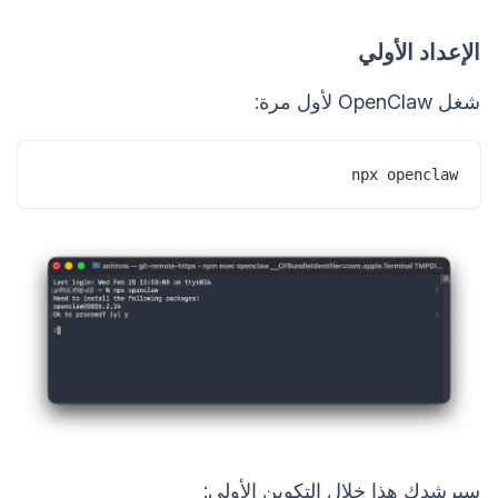
الإعداد الأولي
شغل OpenClaw لأول مرة:
npx openclaw

سيرشدك هذا خلال التكوين الأولي: