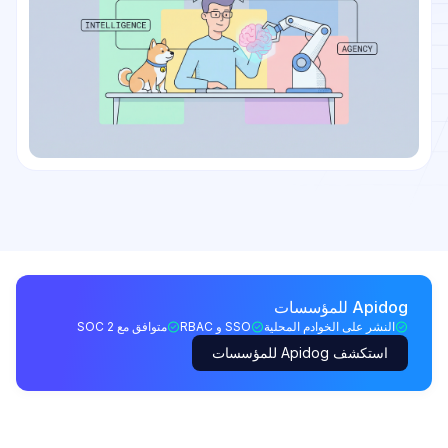
Apidog للمؤسسات
النشر على الخوادم المحلية
SSO و RBAC
متوافق مع SOC 2
استكشف Apidog للمؤسسات