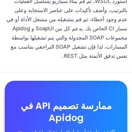
استورد WSDL، ثم قم ببناء سيناريو يسلسل العمليات
بالترتيب، وأضف تأكيدات على عناصر الاستجابة وعلى
عدم وجود أخطاء، ثم قم بتشغيله من مشغل الأداة أو في
مسار CI الخاص بك. يدعم كل من SoapUI و Apidog
مجموعات SOAP المجدولة والتي يتم تشغيلها بواسطة
المسارات، لذا فإن تشغيل SOAP التراجعي يتناسب مع
نفس تدفق الأتمتة مثل REST.
ممارسة تصميم API في
Apidog
اكتشف طريقة أسهل لبناء واستخدام واجهات برمجة