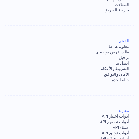
المقالات
خارطة الطريق
الدعم
معلومات عنا
طلب عرض توضيحي
ترحيل
اتصل بنا
الشروط والأحكام
الأمان والتوافق
حالة الخدمة
مقارنة
أدوات اختبار API
أدوات تصميم API
عملاء API
أدوات توثيق API
أدوات محاكاة API