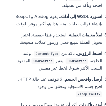
افتحه وتأكد من تحميله.
استورد WSDL إلى أداتك.
يقوم Apidog و SoapUI
بإنشاء قوالب طلبات منه. هذا هو أكبر موفر للوقت.
املأ معلمات العملية.
استخدم قيمًا حقيقية. اختبر
تحويل العملة بمبلغ فعلي ورموز عملات صحيحة.
اضبط الرؤوس.
تأكد من
، وعند
Content-Type
الحاجة،
. يعتبر
المفقود
SOAPAction
SOAPAction
السبب الأكثر شيوعًا لخطأ غير مفسر.
أرسل وافحص الجسم.
لا تتوقف عند حالة HTTP.
افتح جسم الاستجابة وتحقق من وجود
.
<soap:Fault>
أضف تأكيدات.
أكد أن عنصرًا معينًا موجود ويحمل