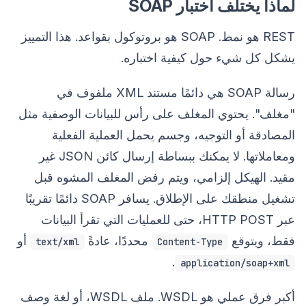
لماذا يختلف اختبار SOAP
REST هو نمط. SOAP هو بروتوكول بقواعد. هذا التمييز
يشكل كل شيء حول كيفية اختباره.
رسالة SOAP هي دائمًا مستند XML ملفوف في
"مغلف". يحتوي المغلف على رأس للبيانات الوصفية مثل
المصادقة أو التوجيه، وجسم يحمل العملية الفعلية
ومعاملاتها. لا يمكنك ببساطة إرسال كائن JSON غير
مقيد. الهيكل إلزامي، ويتم رفض المغلف المشوه قبل
تشغيل منطقك على الإطلاق. يسافر SOAP دائمًا تقريبًا
عبر HTTP POST، حتى للعمليات التي تقرأ البيانات
فقط، ويتوقع
محددًا، عادةً
أو
text/xml
Content-Type
.
application/soap+xml
أكبر فرق عملي هو WSDL. ملف WSDL، أو لغة وصف