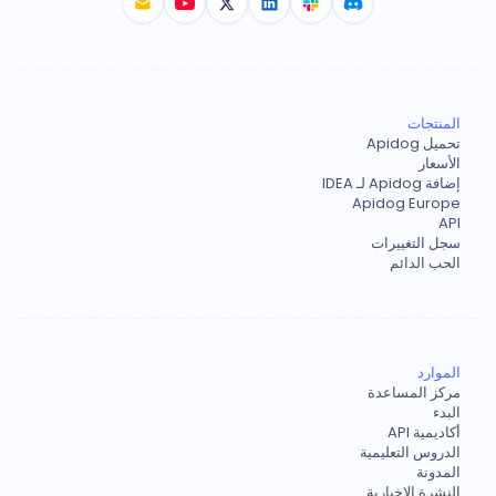
المنتجات
تحميل Apidog
الأسعار
إضافة Apidog لـ IDEA
Apidog Europe
API
سجل التغييرات
الحب الدائم
الموارد
مركز المساعدة
البدء
أكاديمية API
الدروس التعليمية
المدونة
النشرة الإخبارية