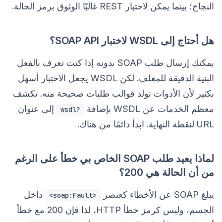
النجاح؛ بينما يمكن لاختبار REST غالبًا الوثوق برمز الحالة.
هل أحتاج إلى WSDL لاختبار SOAP API؟
يمكنك إرسال طلب SOAP بدونه إذا كنت تعرف بالفعل
البنية الدقيقة للمغلف. لكن WSDL يجعل الاختبار أسهل
بكثير لأن الأدوات تولد قوالب طلبات صحيحة منه. تكشف
معظم الخدمات عن WSDL بإضافة
إلى عنوان
?wsdl
URL لنقطة النهاية. ابدأ دائمًا من هناك.
لماذا يعيد طلب SOAP الخاص بي خطأ على الرغم
من أن الحالة هي 200؟
يبلغ SOAP عن الأخطاء كعنصر
داخل
<soap:Fault>
الجسم، وليس كرمز خطأ HTTP، لذا فإن 200 مع خطأ