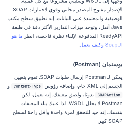
وجهها إلى WSDL وستبني مشروعًا مع كل عملية.
الإصدار مفتوح المصدر مجاني وقوي لاختبارات SOAP
الوظيفية والمعتمدة على البيانات. إنه تطبيق سطح مكتب
Java أثقل، وتوجد ميزات التقارير الأكثر دقة في طبقة
ReadyAPI المدفوعة. لإلقاء نظرة فاحصة، انظر
ما هو
SoapUI وكيف يعمل
.
بوستمان (Postman)
يمكن لـ Postman إرسال طلبات SOAP. تقوم بتعيين
الجسم إلى XML خام، وإضافة رؤوس
و
Content-Type
يدويًا، ولصق مغلفك. إنه يعمل، لكن
SOAPAction
Postman لا يحلل WSDL، لذا عليك بناء المغلفات
بنفسك. إنه جيد للتحقق لمرة واحدة وأقل راحة لسطح
SOAP كبير.