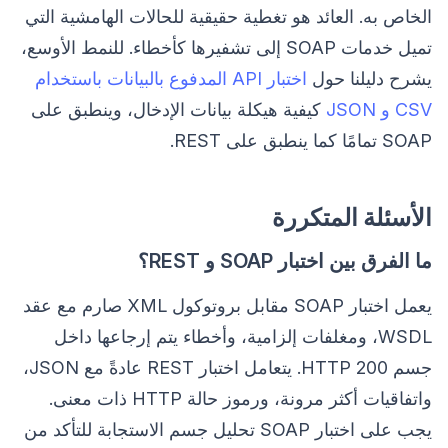
الخاص به. العائد هو تغطية حقيقية للحالات الهامشية التي
تميل خدمات SOAP إلى تشفيرها كأخطاء. للنمط الأوسع،
يشرح دليلنا حول
اختبار API المدفوع بالبيانات باستخدام
CSV و JSON
كيفية هيكلة بيانات الإدخال، وينطبق على
SOAP تمامًا كما ينطبق على REST.
الأسئلة المتكررة
ما الفرق بين اختبار SOAP و REST؟
يعمل اختبار SOAP مقابل بروتوكول XML صارم مع عقد
WSDL، ومغلفات إلزامية، وأخطاء يتم إرجاعها داخل
جسم HTTP 200. يتعامل اختبار REST عادةً مع JSON،
واتفاقيات أكثر مرونة، ورموز حالة HTTP ذات معنى.
يجب على اختبار SOAP تحليل جسم الاستجابة للتأكد من