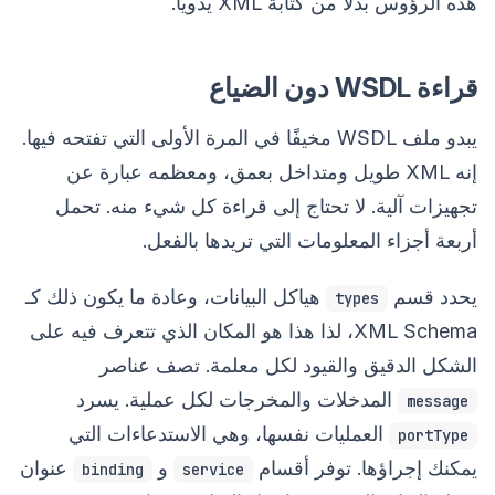
هذه الرؤوس بدلاً من كتابة XML يدويًا.
قراءة WSDL دون الضياع
يبدو ملف WSDL مخيفًا في المرة الأولى التي تفتحه فيها.
إنه XML طويل ومتداخل بعمق، ومعظمه عبارة عن
تجهيزات آلية. لا تحتاج إلى قراءة كل شيء منه. تحمل
أربعة أجزاء المعلومات التي تريدها بالفعل.
يحدد قسم
هياكل البيانات، وعادة ما يكون ذلك كـ
types
XML Schema، لذا هذا هو المكان الذي تتعرف فيه على
الشكل الدقيق والقيود لكل معلمة. تصف عناصر
المدخلات والمخرجات لكل عملية. يسرد
message
العمليات نفسها، وهي الاستدعاءات التي
portType
يمكنك إجراؤها. توفر أقسام
و
عنوان
binding
service