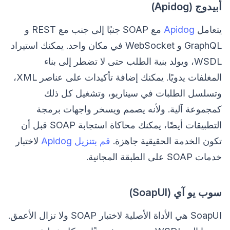
أبيدوج (Apidog)
يتعامل
Apidog
مع SOAP جنبًا إلى جنب مع REST و
GraphQL و WebSocket في مكان واحد. يمكنك استيراد
WSDL، ويولد بنية الطلب حتى لا تضطر إلى بناء
المغلفات يدويًا. يمكنك إضافة تأكيدات على عناصر XML،
وتسلسل الطلبات في سيناريو، وتشغيل كل ذلك
كمجموعة آلية. ولأنه يصمم ويسخر واجهات برمجة
التطبيقات أيضًا، يمكنك محاكاة استجابة SOAP قبل أن
تكون الخدمة الحقيقية جاهزة.
قم بتنزيل Apidog
لاختبار
خدمات SOAP على الطبقة المجانية.
سوب يو آي (SoapUI)
SoapUI هي الأداة الأصلية لاختبار SOAP ولا تزال الأعمق.