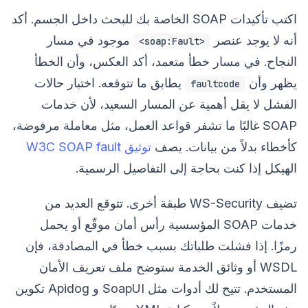
اكتب تأكيدات SOAP الخاصة بك للبحث داخل الجسم. أكد
أنه لا يوجد عنصر
موجود في مسار
<soap:Fault>
النجاح. في مسار خطأ متعمد، أكد العكس، وأن الخطأ
يظهر وأن
يطابق ما تتوقعه. اختبار حالات
faultcode
الفشل لا يقل أهمية عن المسار السعيد، لأن خدمات
SOAP غالبًا ما تشفر قواعد العمل، مثل معاملة مرفوضة،
كأخطاء بدلاً من بيانات. يصف
توثيق W3C SOAP fault
الهيكل إذا كنت بحاجة إلى التفاصيل الرسمية.
تضيف WS-Security طبقة أخرى. تتوقع العديد من
خدمات SOAP المؤسسية رأس أمان موقّع أو يحمل
رمزًا. إذا فشلت طلباتك بسبب خطأ في المصادقة، فإن
WSDL أو وثائق الخدمة ستوضح ملف تعريف الأمان
المستخدم. تتيح لك أدوات مثل SoapUI و Apidog تكوين