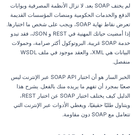
لم يختف SOAP بعد. لا تزال الأنظمة المصرفية وبوابات
الدفع والخدمات الحكومية ومنصات المؤسسات القديمة
تعرض نقاط نهاية SOAP، ويجب على شخص ما اختبارها.
إذا أمضيت حياتك المهنية في REST و JSON، فقد تبدو
خدمة SOAP غريبة. البروتوكول أكثر صرامة، وحمولات
البيانات هي XML، والعقد موجود في ملف WSDL
منفصل.
الخبر السار هو أن اختبار SOAP API عبر الإنترنت ليس
صعبًا بمجرد أن تفهم ما يريده منك بالفعل. يشرح هذا
الدليل كيف يختلف اختبار SOAP عن اختبار REST،
ويتناول طلبًا حقيقيًا، ويغطي الأدوات عبر الإنترنت التي
تتعامل مع SOAP دون مقاومة.