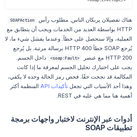
هناك تفصيلان يربكان الناس. مطلوب رأس
SOAPAction
HTTP بواسطة العديد من الخدمات ويجب أن يتطابق مع
العملية، وإلا ستحصل على خطأ. وعندما يفشل شيء ما، لا
يُرجع SOAP خطأ HTTP 400 برسالة مرتبة. بل يُرجع
HTTP 200 مع عنصر
داخل الجسم.
<soap:Fault>
يجب على اختبارك تحليل الجسم لمعرفة ما إذا كانت
المكالمة قد نجحت حقًا. فحص رمز الحالة وحده لا يكفي،
وهذا أحد الأسباب التي تجعل
تأكيدات API
المنظمة أكثر
أهمية هنا مما هي عليه في REST.
أدوات عبر الإنترنت لاختبار واجهات برمجة
تطبيقات SOAP