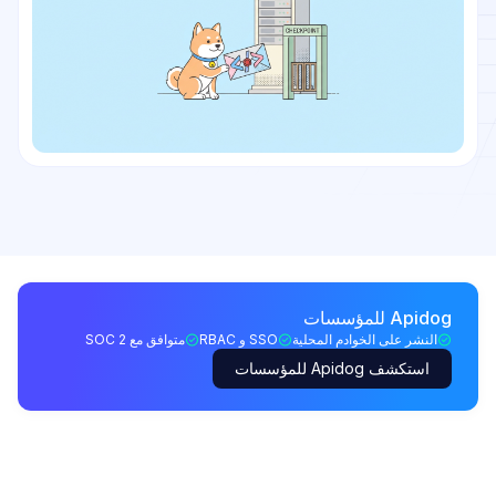
Apidog للمؤسسات
النشر على الخوادم المحلية
SSO و RBAC
متوافق مع SOC 2
استكشف Apidog للمؤسسات