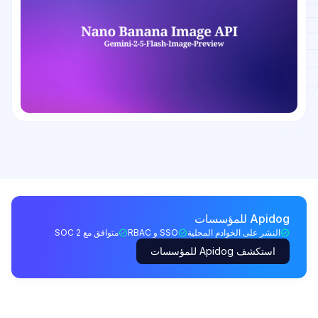
Apidog للمؤسسات
النشر على الخوادم المحلية
SSO و RBAC
متوافق مع SOC 2
استكشف Apidog للمؤسسات