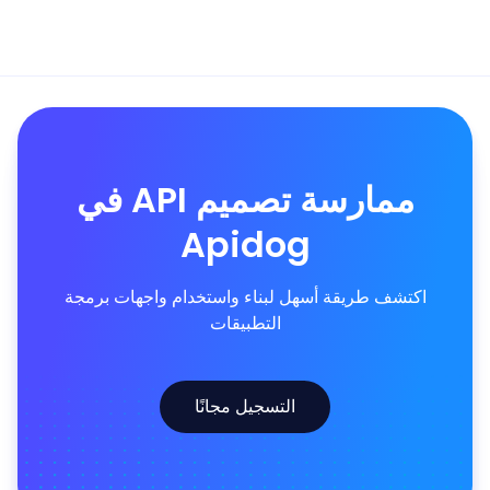
ممارسة تصميم API في
Apidog
اكتشف طريقة أسهل لبناء واستخدام واجهات برمجة
التطبيقات
التسجيل مجانًا