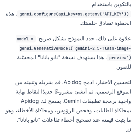
بالتكوين باستخدام
. هذه
genai.configure(api_key=os.getenv('API_KEY'))
الخطوة تصادق جلستك.
علاوة على ذلك، حدد النموذج بشكل صريح:
model =
genai.GenerativeModel('gemini-2.5-flash-image-
. هذا يستهدف نسخة "نانو بانانا" المحسّنة
preview')
للصور.
لتحسين الاختبار، ادمج Apidog. قم بتنزيله وتثبيته من
الموقع الرسمي، ثم أنشئ مشروعًا جديدًا لنقاط نهاية
واجهة برمجة تطبيقات Gemini. يسمح لك Apidog
بمحاكاة الطلبات، وفحص الرؤوس، ومحاكاة الأخطاء، وهو
ما يثبت قيمته عند تصحيح أخطاء تفاعلات "نانو بانانا".
زر