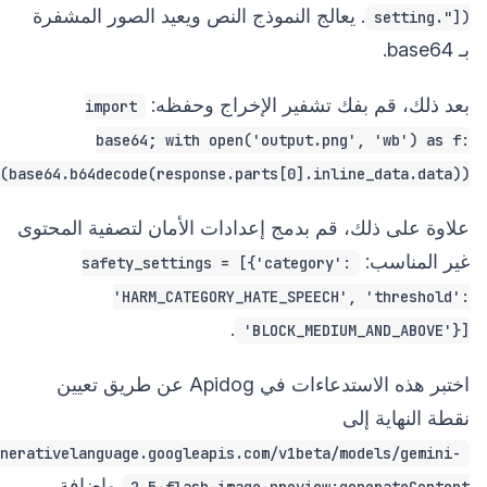
. يعالج النموذج النص ويعيد الصور المشفرة
setting."])
بـ base64.
بعد ذلك، قم بفك تشفير الإخراج وحفظه:
import
base64; with open('output.png', 'wb') as f:
(base64.b64decode(response.parts[0].inline_data.data))
علاوة على ذلك، قم بدمج إعدادات الأمان لتصفية المحتوى
غير المناسب:
safety_settings = [{'category':
'HARM_CATEGORY_HATE_SPEECH', 'threshold':
.
'BLOCK_MEDIUM_AND_ABOVE'}]
اختبر هذه الاستدعاءات في Apidog عن طريق تعيين
نقطة النهاية إلى
nerativelanguage.googleapis.com/v1beta/models/gemini-
وإضافة
2.5-flash-image-preview:generateContent