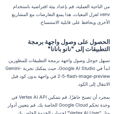
من الناحية العملية، قم بإعداد بيئة افتراضية باستخدام
venv لعزل التبعيات. هذا يمنع التعارضات مع المشاريع
الأخرى ويحافظ على قابلية الاستنساخ.
الحصول على وصول واجهة برمجة
التطبيقات إلى "نانو بانانا"
تسهل جوجل وصول واجهة برمجة التطبيقات للمطورين.
ابدأ في Google AI Studio، حيث يمكنك تجربة Gemini-
2-5-flash-image-preview في واجهة بدون كود قبل
الانتقال إلى الكود.
بمجرد أن تصبح جاهزًا، قم بتمكين Vertex AI API في
وحدة تحكم Google Cloud الخاصة بك. قم بتعيين أدوار
مثل "Vertex AI User" لحساب الخدمة الخاص بك