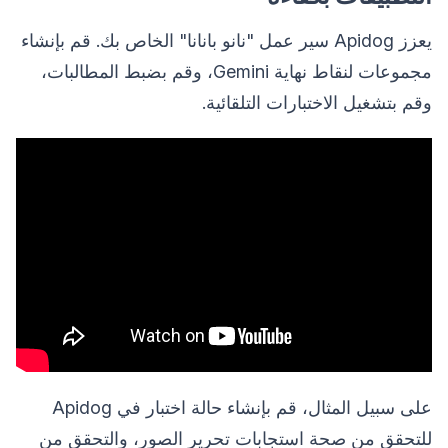
يعزز Apidog سير عمل "نانو بانانا" الخاص بك. قم بإنشاء
مجموعات لنقاط نهاية Gemini، وقم بضبط المطالبات،
وقم بتشغيل الاختبارات التلقائية.
على سبيل المثال، قم بإنشاء حالة اختبار في Apidog
للتحقق من صحة استجابات تحرير الصور، والتحقق من