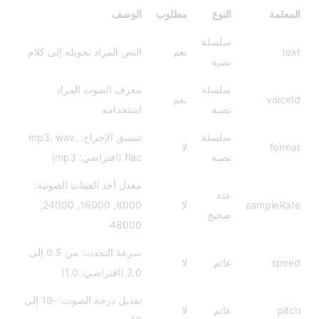
المعلمة
النوع
مطلوب
الوصف
سلسلة
text
نعم
النص المراد تحويله إلى كلام
نصية
سلسلة
معرف الصوت المراد
voiceId
نعم
نصية
استخدامه
سلسلة
تنسيق الإخراج: mp3, wav,
format
لا
نصية
flac (افتراضي: mp3)
معدل أخذ العينات الصوتية:
عدد
sampleRate
لا
8000, 16000, 24000,
صحيح
48000
سرعة التحدث: من 0.5 إلى
speed
عائم
لا
2.0 (افتراضي: 1.0)
تعديل درجة الصوت: -10 إلى
pitch
عائم
لا