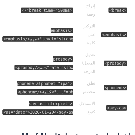
إدراج
<break time="500ms"/>
<break>
وقفة
التركيز
<emphasis
على
<emphasis>
level="strong">مهم</emphasis>
كلمة
تعديل
<prosody
المعدل/
<prosody>
rate="slow">نص</prosody>
الدرجة
نطق
<phoneme alphabet="ipa"
<phoneme>
مخصص
ph="...">كلمة</phoneme>
الاستدلال
<say-as interpret-
<say-as>
كنوع
as="date">2026-01-29</say-as>