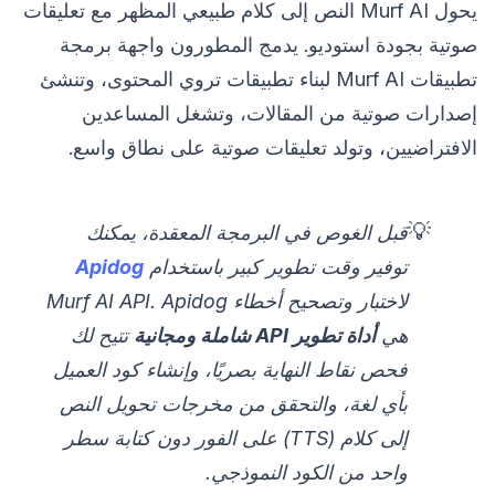
يحول Murf AI النص إلى كلام طبيعي المظهر مع تعليقات
صوتية بجودة استوديو. يدمج المطورون واجهة برمجة
تطبيقات Murf AI لبناء تطبيقات تروي المحتوى، وتنشئ
إصدارات صوتية من المقالات، وتشغل المساعدين
الافتراضيين، وتولد تعليقات صوتية على نطاق واسع.
💡
قبل الغوص في البرمجة المعقدة، يمكنك
توفير وقت تطوير كبير باستخدام
Apidog
لاختبار وتصحيح أخطاء Murf AI API. Apidog
هي
أداة تطوير API شاملة ومجانية
تتيح لك
فحص نقاط النهاية بصريًا، وإنشاء كود العميل
بأي لغة، والتحقق من مخرجات تحويل النص
إلى كلام (TTS) على الفور دون كتابة سطر
واحد من الكود النموذجي.