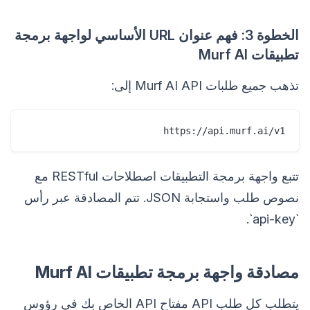
الخطوة 3: فهم عنوان URL الأساسي لواجهة برمجة
تطبيقات Murf AI
تذهب جميع طلبات Murf AI API إلى:
https://api.murf.ai/v1

تتبع واجهة برمجة التطبيقات اصطلاحات RESTful مع
نصوص طلب واستجابة JSON. تتم المصادقة عبر رأس
`api-key`.
مصادقة واجهة برمجة تطبيقات Murf AI
يتطلب كل طلب API مفتاح API الخاص بك في رؤوس