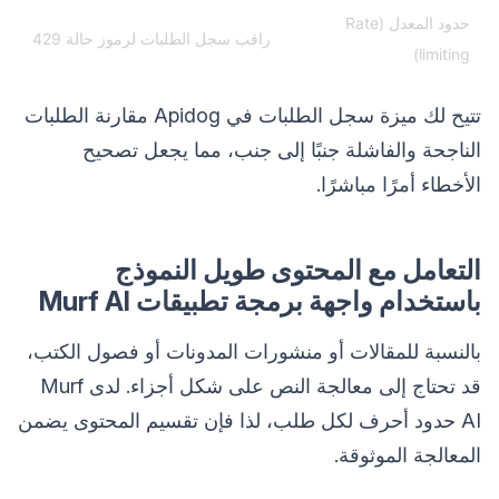
حدود المعدل (Rate
راقب سجل الطلبات لرموز حالة 429
limiting)
تتيح لك ميزة سجل الطلبات في Apidog مقارنة الطلبات
الناجحة والفاشلة جنبًا إلى جنب، مما يجعل تصحيح
الأخطاء أمرًا مباشرًا.
التعامل مع المحتوى طويل النموذج
باستخدام واجهة برمجة تطبيقات Murf AI
بالنسبة للمقالات أو منشورات المدونات أو فصول الكتب،
قد تحتاج إلى معالجة النص على شكل أجزاء. لدى Murf
AI حدود أحرف لكل طلب، لذا فإن تقسيم المحتوى يضمن
المعالجة الموثوقة.