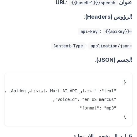
عنوان URL
:
{{baseUrl}}/speech
الرؤوس (Headers)
:
:
api-key
{{apiKey}}
:
Content-Type
application/json
الجسم (JSON)
:
}

5. إرسال وفحص الاستجابة