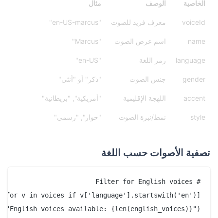
الخاصية
الوصف
مثال
voiceId
معرف فريد للصوت
"en-US-marcus"
name
اسم عرض الصوت
"Marcus"
language
رمز اللغة
"en-US"
gender
جنس الصوت
"ذكر" أو "أنثى"
accent
اللهجة الإقليمية
"أمريكية", "بريطانية"
style
نمط/نبرة الصوت
"حوار", "رسمي"
تصفية الأصوات حسب اللغة