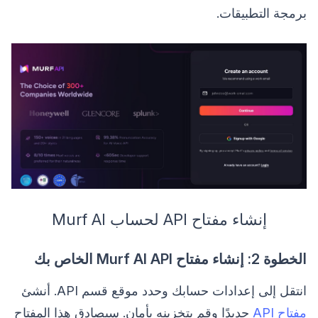
برمجة التطبيقات.
إنشاء مفتاح API لحساب Murf AI
الخطوة 2: إنشاء مفتاح Murf AI API الخاص بك
انتقل إلى إعدادات حسابك وحدد موقع قسم API. أنشئ
مفتاح API
جديدًا وقم بتخزينه بأمان. سيصادق هذا المفتاح