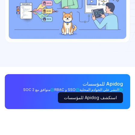
Apidog للمؤسسات
النشر على الخوادم المحلية
SSO و RBAC
متوافق مع SOC 2
استكشف Apidog للمؤسسات