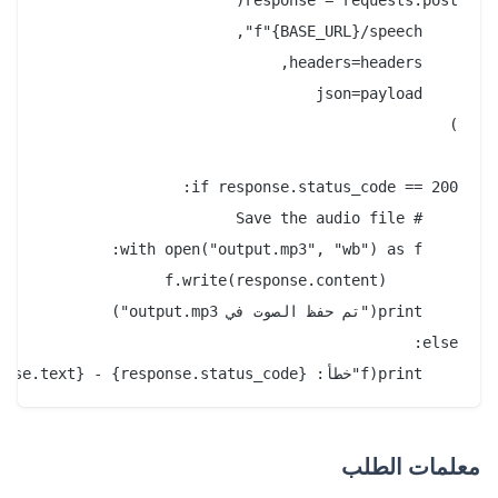
    print(f"خطأ: {response.status_code} - {response.text}")

معلمات الطلب