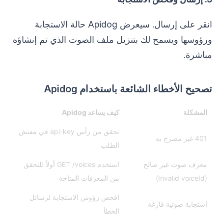
انقر على إرسال. سيعرض Apidog حالة الاستجابة
ورؤوسها ويسمح لك بتنزيل ملف الصوت الذي تم إنشاؤه
مباشرة.
تصحيح الأخطاء الشائعة باستخدام Apidog
المشكلة
كيف يساعد Apidog
تحقق من رأس api-key في مفتش
401 غير مصرح به
الطلب
معرف صوت غير صالح
استخدم GET /voices أولاً للتحقق
(Invalid voiceId)
من المعرفات المتاحة
افحص رؤوس الاستجابة لرسائل
استجابة صوتية فارغة
الخطأ