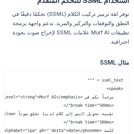
استخدام SSML للتحكم المتقدم
توفر لغة ترميز تركيب الكلام (SSML) تحكمًا دقيقًا في
النطق والتوقفات والتركيز والمزيد. تدعم واجهة برمجة
تطبيقات Murf AI علامات SSML لإخراج صوت بجودة
احترافية.
مثال SSML