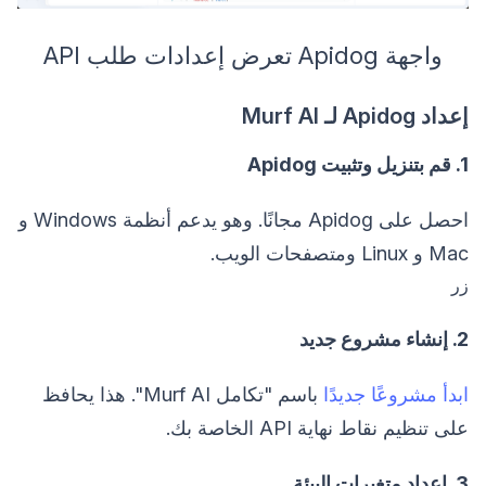
واجهة Apidog تعرض إعدادات طلب API
إعداد Apidog لـ Murf AI
1. قم بتنزيل وتثبيت Apidog
احصل على Apidog مجانًا. وهو يدعم أنظمة Windows و
Mac و Linux ومتصفحات الويب.
زر
2. إنشاء مشروع جديد
ابدأ مشروعًا جديدًا
باسم "تكامل Murf AI". هذا يحافظ
على تنظيم نقاط نهاية API الخاصة بك.
3. إعداد متغيرات البيئة