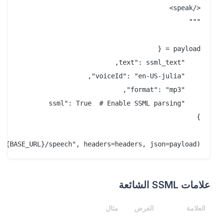
f"{BASE_URL}/speech", headers=headers, json=payload)

علامات SSML الشائعة
العلامة
الغرض
مثال