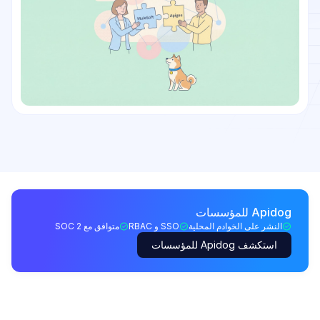
Apidog للمؤسسات
النشر على الخوادم المحلية
SSO و RBAC
متوافق مع SOC 2
استكشف Apidog للمؤسسات