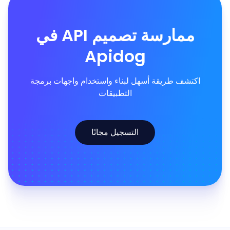
ممارسة تصميم API في
Apidog
اكتشف طريقة أسهل لبناء واستخدام واجهات برمجة
التطبيقات
التسجيل مجانًا