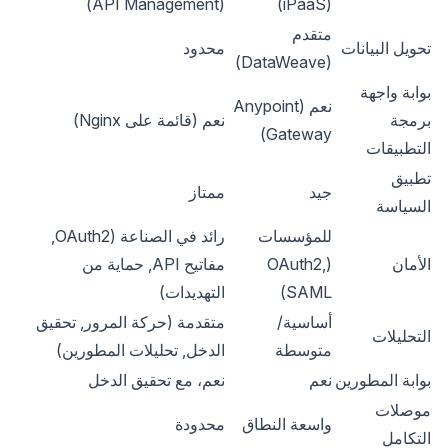
(API Management)
(iPaaS)
متقدم
تحويل البيانات
محدود
(DataWeave)
بوابة واجهة
نعم (Anypoint
برمجة
نعم (قائمة على Nginx)
Gateway)
التطبيقات
تطبيق
جيد
ممتاز
السياسة
للمؤسسات
رائد في الصناعة (OAuth2,
الأمان
(OAuth2,
مفاتيح API, حماية من
SAML)
التهديدات)
أساسية/
متقدمة (حركة المرور, تحقيق
التحليلات
متوسطة
الدخل, تحليلات المطورين)
بوابة المطورين
نعم
نعم، مع تحقيق الدخل
موصلات
واسعة النطاق
محدودة
التكامل