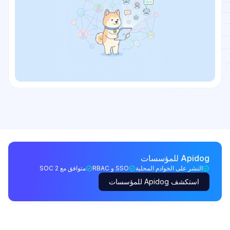
Apidog للمؤسسات
النشر على الخوادم المحلية
SSO و RBAC
متوافق مع SOC 2
استكشف Apidog للمؤسسات