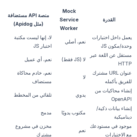
Mock
منصة API مستضافة
القدرة
Service
(مثل Apidog)
Worker
يعمل داخل اختبارات
لا، إنها ليست مكتبة
نعم، أصلي
وحدة/مكون JS
اختبار JS
مستقل عن اللغة عبر
لا (JS فقط)
نعم، أي عميل
HTTP
عنوان URL مشترك
نعم، خادم محاكاة
لا
للفريق بأكمله
مستضاف
إنشاء محاكيات من
يدوي
تلقائي من المخطط
OpenAPI
إنشاء بيانات ذكية/
مكتوب يدويًا
مدمج
ديناميكية
موجود في مستودعك
مخزن في مشروع
نعم
مع الاختبارات
مشترك