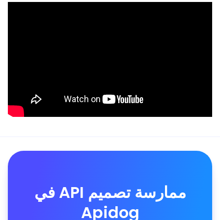
ممارسة تصميم API في
Apidog