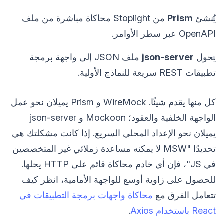
يُنشئ
Prism
من Stoplight محاكاة مباشرة من ملف
OpenAPI عبر سطر الأوامر.
يحول
json-server
ملف JSON إلى واجهة برمجة
تطبيقات REST سريعة للنماذج الأولية.
كل منها يقدم شيئًا. WireMock و Prism يميلان نحو عمل
الواجهة الخلفية والعقود؛ Mockoon و json-server
يميلان نحو الإعداد المحلي السريع. إذا كانت مشكلتك هي
تحديدًا "MSW لا يمكنه مساعدة زملائي غير المتخصصين
في JS"، فإن أي خادم محاكاة قائم على HTTP يحلها.
للحصول على زاوية أوسع للواجهة الأمامية، انظر كيف
تتعامل الفرق مع
محاكاة واجهات برمجة التطبيقات في
React باستخدام Axios
.