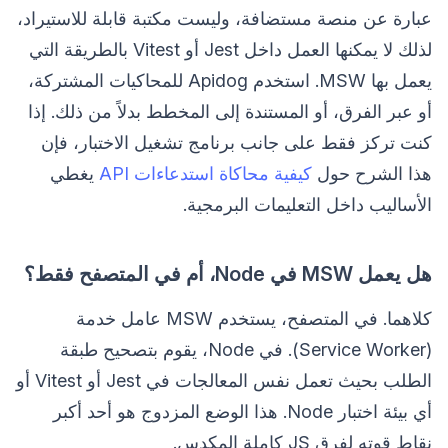
عبارة عن منصة مستضافة، وليست مكتبة قابلة للاستيراد،
لذلك لا يمكنها العمل داخل Jest أو Vitest بالطريقة التي
يعمل بها MSW. استخدم Apidog للمحاكيات المشتركة،
أو عبر الفرق، أو المستندة إلى المخطط بدلاً من ذلك. إذا
كنت تركز فقط على جانب برنامج تشغيل الاختبار، فإن
هذا الشرح حول
كيفية محاكاة استدعاءات API
يغطي
الأساليب داخل التعليمات البرمجية.
هل يعمل MSW في Node، أم في المتصفح فقط؟
كلاهما. في المتصفح، يستخدم MSW عامل خدمة
(Service Worker). في Node، يقوم بتصحيح طبقة
الطلب بحيث تعمل نفس المعالجات في Jest أو Vitest أو
أي بيئة اختبار Node. هذا الوضع المزدوج هو أحد أكبر
نقاط قوته لفرق JS كاملة المكدس.