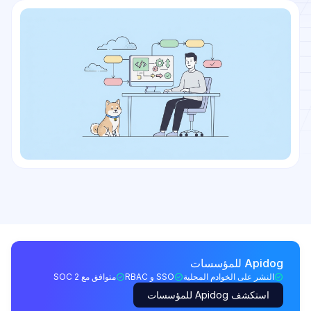
Apidog للمؤسسات
النشر على الخوادم المحلية
SSO و RBAC
متوافق مع SOC 2
استكشف Apidog للمؤسسات