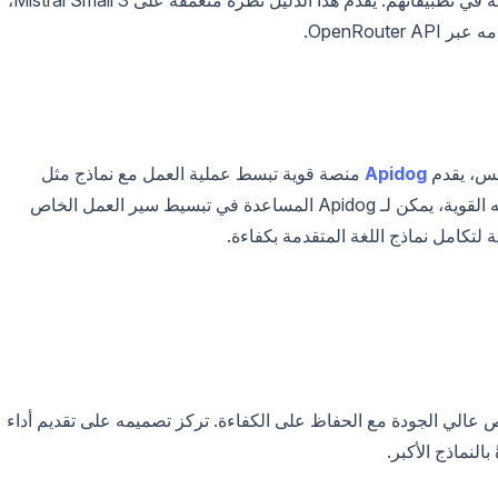
موحدة، يمكن للمطورين دمج Mistral Small 3 بسلاسة في تطبيقاتهم. يقدم هذا الدليل نظرة متعمقة على Mistral Small 3،
OpenRout.
Apidog
منصة قوية تبسط عملية العمل مع نماذج مثل
. مع واجهته البديهية وميزاته القوية، يمكن لـ Apidog المساعدة في تبسيط سير العمل الخاص
ة لتكامل نماذج اللغة المتقدمة بكفاءة.
لغة لتقديم توليد نص عالي الجودة مع الحفاظ على الكفاءة. تركز تصميمه على تقديم أداء
لنماذج الأكبر.