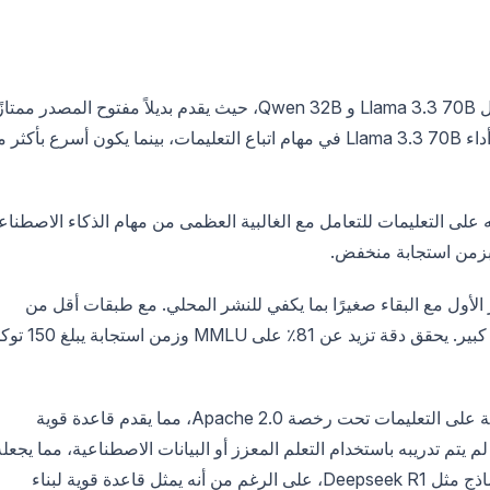
يبرز كمنافس قوي للنماذج الأكبر مثل Llama 3.3 70B و Qwen 32B، حيث يقدم بديلاً مفتوح المصدر ممتا
للنماذج الاحتكارية مثل GPT4o-mini. إنه يتطابق مع أداء Llama 3.3 70B في مهام اتباع التعليمات، بينما يكون أسرع بأك
 على التعليمات للتعامل مع الغالبية العظمى من مهام الذكاء الاصطنا
ت بزمن استجابة منخفض.
 الأول مع البقاء صغيرًا بما يكفي للنشر المحلي. مع طبقات أقل من
النماذج المتنافسة، يتم تقليل الزمن لكل تمرير بشكل كبير. يحقق دقة تزيد عن 81٪ ع
تتوفر كل من نقاط الفحص المدربة مسبقًا والمضبوطة على التعليمات تحت رخصة Apache 2.0، مما يقدم قاعدة قوية
تسريع التقدم. من الجدير بالذكر أن Mistral Small 3 لم يتم تدريبه باستخدام التعلم المعزز أو البيانات الاصطناعية، مما يجعل
في مرحلة مبكرة في خط تطوير النموذج مقارنة بالنماذج مثل Deepseek R1، على الرغم من أنه يمثل قاعدة قوية لبناء