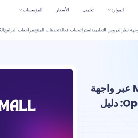
الموارد
تحميل
الأسعار
المؤسسات
جهة نظر
الدروس التعليمية
استراتيجيات فعالة
تحديثات المنتج
مراجعات البرامج
ال
كيف تشغل Mistral Small 3 عبر واجهة
برمجة التطبيقات OpenRouter: دليل