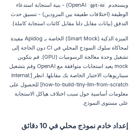
ويستخدم OpenAI
) - بنية استجابة استدعاء
gpt-4o
الوظيفة (اختلافات طفيفة بين المزودين) - تنسيق حدث
التدفق (بيانات مقابل دلتا مقابل كائنات استجابة كاملة).
الميزة الذكية (Smart Mock) الخاصة بـ Apidog مفيدة
لمحاكاة سلوك النموذج المحلي في CI دون الحاجة إلى
تشغيل وحدة معالجة الرسوميات (GPU). قم بتكوين
mock يعيد استجابات متوافقة مع OpenAI وقم بتشغيل
سيناريوهات الاختبار الخاصة بك مقابلها. انظر [internal:
how-to-build-tiny-llm-from-scratch] للحصول على
معلومات أساسية حول سبب اختلاف هياكل الاستجابة
على مستوى النموذج.
إعداد خادم نموذج محلي في 10 دقائق