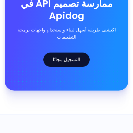
ممارسة تصميم API في
Apidog
اكتشف طريقة أسهل لبناء واستخدام واجهات برمجة
التطبيقات
التسجيل مجانًا