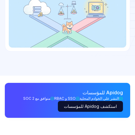
Apidog للمؤسسات
النشر على الخوادم المحلية
SSO و RBAC
متوافق مع SOC 2
استكشف Apidog للمؤسسات