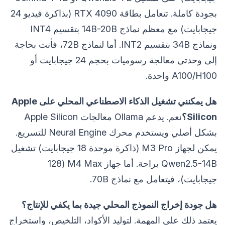
بجودة كاملة. تتعامل بطاقة RTX 4090 (بذاكرة فيديو 24
جيجابايت) مع معظم نماذج 14B-20B بتقسيم INT4
ونماذج 34B بتقسيم INT2. أما لنماذج 72B، فأنت بحاجة
إلى وحدتي معالجة رسوميات بحجم 24 جيجابايت أو
A100/H100 واحدة.
هل يمكنني تشغيل الذكاء الاصطناعي المحلي على Apple
Silicon؟
نعم. يدعم Ollama معالجات Apple Silicon
بشكل أصلي ويستخدم محرك Neural Engine للتسريع.
يمكن لجهاز M3 Pro (ذاكرة موحدة 18 جيجابايت) تشغيل
Qwen2.5-14B براحة. أما جهاز M4 Max (128
جيجابايت)، فيتعامل مع نماذج 70B.
هل جودة إخراج النموذج المحلي جيدة بما يكفي للإنتاج؟
يعتمد ذلك على المهمة. لتوليد الأكواد، التلخيص، واستخراج