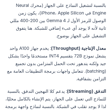
بالنسبة لتشغيل النماذج على الجهاز (محرك Neural
Engine في iPhone، Apple Silicon)، يكون زمن
الوصول للرمز الأول لـ Gemma 4 بين 200-400 مللي
ثانية لأنه لا يوجد أي عبء إضافي للشبكة. هنا يتفوق
التشغيل على الجهاز بوضوح.
معدل الإنتاجية (Throughput)
: يخدم جهاز A100 واحد
يشغل نموذج 72B بتقسيم INT4 مستخدمًا واحدًا بشكل
جيد ولكنه يتدهور تحت الحمل المتزامن بدون تجميع
(batching). تتعامل واجهات برمجة التطبيقات العامة مع
التزامن بشفافية.
التدفق (Streaming)
: يدعم كلا النهجين التدفق. بالنسبة
للنماذج التي تعمل على الجهاز، يتم الإنشاء بالكامل محليًا،
لذا لا يوجد تقلب في الشبكة. بالنسبة لنماذج واجهة برمجة