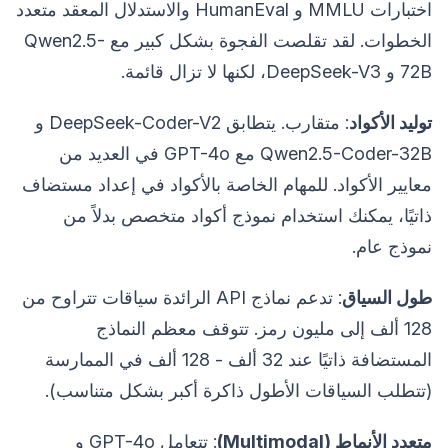
اختبارات MMLU و HumanEval والاستدلال المعقد متعدد
الخطوات. لقد تقلصت الفجوة بشكل كبير مع Qwen2.5-
72B و DeepSeek-V3، لكنها لا تزال قائمة.
توليد الأكواد
: متقارب. يتطابق DeepSeek-Coder-V2 و
Qwen2.5-Coder-32B مع GPT-4o في العديد من
معايير الأكواد. للمهام الخاصة بالأكواد في إعداد مستضاف
ذاتيًا، يمكنك استخدام نموذج أكواد متخصص بدلاً من
نموذج عام.
طول السياق
: تدعم نماذج API الرائدة سياقات تتراوح من
128 ألف إلى مليون رمز. تتوقف معظم النماذج
المستضافة ذاتيًا عند 32 ألف - 128 ألف في الممارسة
(تتطلب السياقات الأطول ذاكرة أكبر بشكل متناسب).
متعدد الأنماط (Multimodal)
: تتعامل GPT-4o و