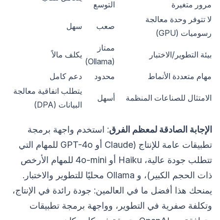
مرور متغيرة
التوسع
لا تتوفر وحدة معالجة
صعب
سهل
رسوميات (GPU)
ممتاز
بيئة التطوير/الاختبار
يكلف مالاً
(Ollama)
مهام متعددة الأنماط
محدود
دعم كامل
يتطلب اتفاقية معالجة
الامتثال للصناعات المنظمة
أسهل
البيانات (DPA)
الإجابة الصادقة لمعظم الفرق
: استخدم واجهة برمجة
تطبيقات عامة للإنتاج (Claude أو GPT-4o للمهام التي
تتطلب جودة عالية، Haiku أو 4o-mini للمهام الأرخص
ذات الحجم الكبير)، و Ollama محليًا للتطوير والاختبار.
يمنحك هذا أفضل ما في العالمين: جودة رائدة في الإنتاج،
وتكلفة صفرية في التطوير، وواجهة برمجة تطبيقات