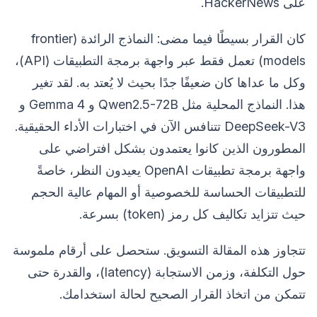
على HackerNews.
كان القرار بسيطًا فيما مضى: النماذج الرائدة (frontier
models) تعمل فقط عبر واجهة برمجة التطبيقات (API)،
وكل ما عداها كان ضعيفًا جدًا بحيث لا يُعتد به. لقد تغير
هذا. النماذج المحلية مثل Qwen2.5-72B و Gemma 4 و
DeepSeek-V3 تتنافس الآن في اختبارات الأداء الحقيقية.
المطورون الذين كانوا يعتمدون بشكل افتراضي على
واجهة برمجة تطبيقات OpenAI يعيدون النظر، خاصةً
للتطبيقات الحساسة للخصوصية أو المهام عالية الحجم
حيث تتزايد تكاليف كل رمز (token) بسرعة.
تتجاوز هذه المقالة التسويق. ستحصل على أرقام ملموسة
حول التكلفة، وزمن الاستجابة (latency)، والقدرة حتى
تتمكن من اتخاذ القرار الصحيح لحالة استخدامك.