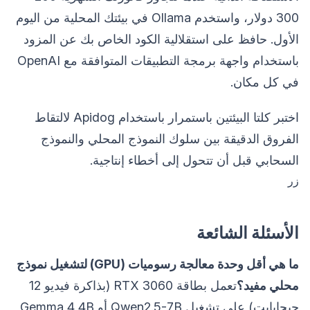
300 دولار، واستخدم Ollama في بيئتك المحلية من اليوم
الأول. حافظ على استقلالية الكود الخاص بك عن المزود
باستخدام واجهة برمجة التطبيقات المتوافقة مع OpenAI
في كل مكان.
اختبر كلتا البيئتين باستمرار باستخدام Apidog لالتقاط
الفروق الدقيقة بين سلوك النموذج المحلي والنموذج
السحابي قبل أن تتحول إلى أخطاء إنتاجية.
زر
الأسئلة الشائعة
ما هي أقل وحدة معالجة رسوميات (GPU) لتشغيل نموذج
محلي مفيد؟
تعمل بطاقة RTX 3060 (بذاكرة فيديو 12
جيجابايت) على تشغيل Qwen2.5-7B أو Gemma 4 4B