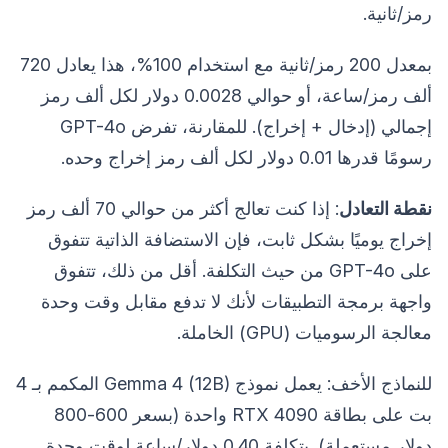
رمز/ثانية.
بمعدل 200 رمز/ثانية مع استخدام 100%، هذا يعادل 720
ألف رمز/ساعة، أو حوالي 0.0028 دولار لكل ألف رمز
إجمالي (إدخال + إخراج). للمقارنة، تفرض GPT-4o
رسومًا قدرها 0.01 دولار لكل ألف رمز إخراج وحده.
نقطة التعادل
: إذا كنت تعالج أكثر من حوالي 70 ألف رمز
إخراج يوميًا بشكل ثابت، فإن الاستضافة الذاتية تتفوق
على GPT-4o من حيث التكلفة. أقل من ذلك، تتفوق
واجهة برمجة التطبيقات لأنك لا تدفع مقابل وقت وحدة
معالجة الرسوميات (GPU) الخاملة.
للنماذج الأخف: يعمل نموذج Gemma 4 (12B) المكمم بـ 4
بت على بطاقة RTX 4090 واحدة (بسعر 600-800
دولار مستعملة). بتكلفة 0.40 دولار/ساعة لوقت وحدة