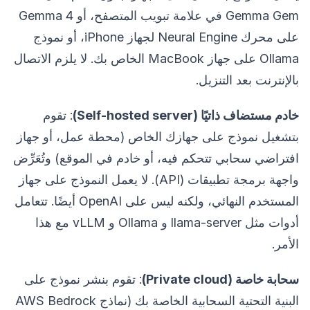
Gemma Gem في علامة تبويب المتصفح، أو Gemma 4
على محرك Neural Engine لجهاز iPhone، أو نموذج
Ollama على جهاز MacBook الخاص بك. لا يلزم الاتصال
بالإنترنت بعد التنزيل.
خادم مستضاف ذاتيًا (Self-hosted server)
: تقوم
بتشغيل نموذج على جهازك الخاص (محطة عمل، أو جهاز
افتراضي سحابي تتحكم فيه، أو خادم في الموقع) وتُعَرِّض
واجهة برمجة تطبيقات (API). لا يعمل النموذج على جهاز
المستخدم النهائي، ولكنه ليس على OpenAI أيضًا. تتعامل
أدوات مثل llama-server و Ollama و vLLM مع هذا
الأمر.
سحابة خاصة (Private cloud)
: تقوم بنشر نموذج على
البنية التحتية السحابية الخاصة بك (نماذج AWS Bedrock