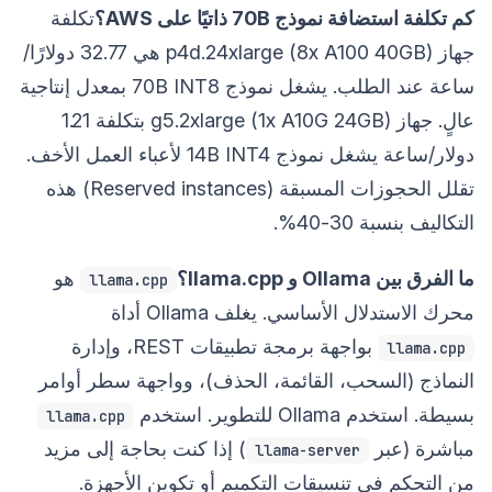
كم تكلفة استضافة نموذج 70B ذاتيًا على AWS؟
تكلفة
جهاز p4d.24xlarge (8x A100 40GB) هي 32.77 دولارًا/
ساعة عند الطلب. يشغل نموذج 70B INT8 بمعدل إنتاجية
عالٍ. جهاز g5.2xlarge (1x A10G 24GB) بتكلفة 1.21
دولار/ساعة يشغل نموذج 14B INT4 لأعباء العمل الأخف.
تقلل الحجوزات المسبقة (Reserved instances) هذه
التكاليف بنسبة 30-40%.
ما الفرق بين Ollama و llama.cpp؟
هو
llama.cpp
محرك الاستدلال الأساسي. يغلف Ollama أداة
بواجهة برمجة تطبيقات REST، وإدارة
llama.cpp
النماذج (السحب، القائمة، الحذف)، وواجهة سطر أوامر
بسيطة. استخدم Ollama للتطوير. استخدم
llama.cpp
مباشرة (عبر
) إذا كنت بحاجة إلى مزيد
llama-server
من التحكم في تنسيقات التكميم أو تكوين الأجهزة.