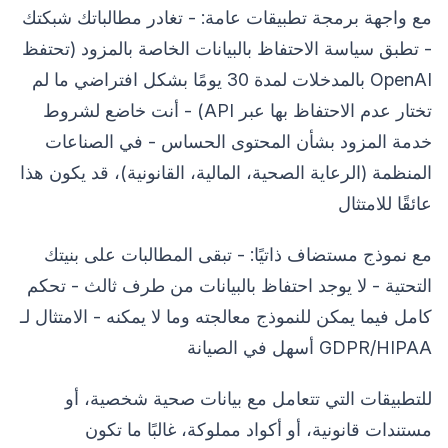
مع واجهة برمجة تطبيقات عامة: - تغادر مطالباتك شبكتك
- تطبق سياسة الاحتفاظ بالبيانات الخاصة بالمزود (تحتفظ
OpenAI بالمدخلات لمدة 30 يومًا بشكل افتراضي ما لم
تختار عدم الاحتفاظ بها عبر API) - أنت خاضع لشروط
خدمة المزود بشأن المحتوى الحساس - في الصناعات
المنظمة (الرعاية الصحية، المالية، القانونية)، قد يكون هذا
عائقًا للامتثال
مع نموذج مستضاف ذاتيًا: - تبقى المطالبات على بنيتك
التحتية - لا يوجد احتفاظ بالبيانات من طرف ثالث - تحكم
كامل فيما يمكن للنموذج معالجته وما لا يمكنه - الامتثال لـ
GDPR/HIPAA أسهل في الصيانة
للتطبيقات التي تتعامل مع بيانات صحية شخصية، أو
مستندات قانونية، أو أكواد مملوكة، غالبًا ما تكون