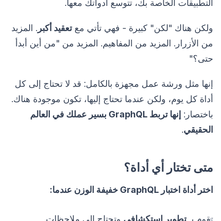
التطبيقات الخاصة بك، تتوسع أدواتك معها.
ولكن هناك "لكن" كبيرة - فهي تأتي مع
تعقيد أكبر
. المزيد
من الأزرار. المزيد من المفاهيم. المزيد من "من أين أبدأ
حتى؟"
إنها مثل ورشة عمل مجهزة بالكامل: قد لا تحتاج إلى كل
أداة كل يوم، ولكن عندما تحتاج إليها، تكون موجودة هناك.
باختصار:
إنها تربط GraphQL بسير عملك في العالم
الحقيقي
.
متى تختار أي أداة؟
اختر أداة اختبار GraphQL خفيفة الوزن عندما:
تقوم بـ
تطوير استكشافي
وتحتاج إلى ملاحظات