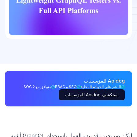
Apidog للمؤسسات
النشر على الخوادم المحلية
SSO و RBAC
متوافق مع SOC 2
استكشف Apidog للمؤسسات
لنكن صريحين: قد يبدو العمل باستخدام GraphQL أشبه