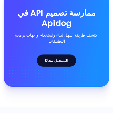
ممارسة تصميم API في
Apidog
اكتشف طريقة أسهل لبناء واستخدام واجهات برمجة
التطبيقات
التسجيل مجانًا