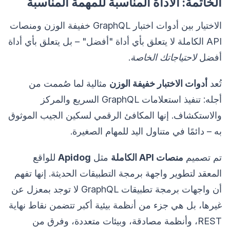
الخاتمة: الأداة المناسبة للمهمة المناسبة
الاختيار بين أدوات اختبار GraphQL خفيفة الوزن ومنصات
API الكاملة لا يتعلق بأي أداة "أفضل" – بل يتعلق بأي أداة
أفضل
لاحتياجاتك الخاصة
.
تُعد
أدوات الاختبار خفيفة الوزن
مثالية لما صُممت من
أجله: تنفيذ استعلامات GraphQL السريع والمركز
والاستكشاف. إنها المكافئ الرقمي لسكين الجيب الموثوق
به – دائمًا في متناول اليد للمهام الصغيرة.
تم تصميم
منصات API الكاملة
مثل
Apidog
للواقع
المعقد لتطوير واجهة برمجة التطبيقات الحديثة. إنها تفهم
أن واجهات برمجة تطبيقات GraphQL لا توجد بمعزل عن
غيرها، بل هي جزء من أنظمة بيئية أكبر تتضمن نقاط نهاية
REST، وأنظمة مصادقة، وبيئات متعددة، وفرق من