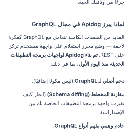
جزءًا من وثائقك الحية.
لماذا يبرز Apidog في مجال GraphQL
العديد من المنصات الكاملة تتعامل مع GraphQL كفكرة
لاحقة — وضع محرر استعلام على واجهة مستخدم تركز
على REST.
تم بناء Apidog لواجهات برمجة التطبيقات
الحديثة منذ اليوم الأول
، بما في ذلك:
دعم أصلي لـ GraphQL
(ليس مكونًا إضافيًا).
مقارنة المخطط (Schema diffing)
(انظر كيف
تغيرت واجهة برمجة التطبيقات الخاصة بك بين
الإصدارات).
خادم وهمي يفهم أنواع GraphQL
.