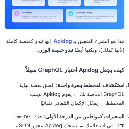
هذا هو الشيء المتعلق بـ
Apidog
: إنها
تبدو
كمنصة كاملة
(لأنها كذلك)، ولكنها أيضًا
تبدو خفيفة الوزن
.
كيف يجعل Apidog اختبار GraphQL سهلاً
استكشاف المخطط بنقرة واحدة:
الصق نقطة نهاية
GraphQL الخاصة بك ← يقوم Apidog بجلب
المخطط ← يفعّل الإكمال التلقائي تلقائيًا.
المتغيرات كمواطنين من الدرجة الأولى:
حدد
userId:
في استعلامك ← يمنحك Apidog محرر JSON
ID!