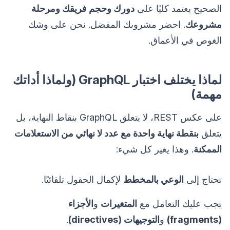
الصحيح يعتمد كليًا على
دورك وحجم فريقك ومرحلة
مشروعك
. احضر مشروبك المفضل. نحن على وشك
الغوص في الأعماق.
لماذا يختلف اختبار GraphQL (ولماذا أداتك
مهمة)
على عكس REST، لا يتعلق GraphQL بنقاط النهاية، بل
يتعلق
بنقطة نهاية واحدة مع عدد لا نهائي من الاستعلامات
الممكنة
. وهذا يغير كل شيء:
تحتاج إلى
الوعي بالمخطط
لإكمال الحقول تلقائيًا.
يجب عليك التعامل مع
المتغيرات
و
الأجزاء
(fragments)
و
التوجيهات (directives)
.