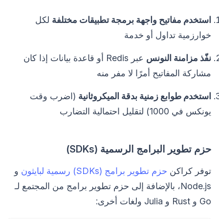
استخدم مفاتيح واجهة برمجة تطبيقات مختلفة
لكل
خوارزمية تداول أو خدمة
نفّذ مزامنة النونس
عبر Redis أو قاعدة بيانات إذا كان
مشاركة المفاتيح أمرًا لا مفر منه
استخدم طوابع زمنية بدقة الميكروثانية
(اضرب وقت
يونكس في 1000) لتقليل احتمالية التضارب
حزم تطوير البرامج الرسمية (SDKs)
توفر كراكن
حزم تطوير برامج (SDKs) رسمية لبايثون
و
Node.js، بالإضافة إلى حزم تطوير برامج من المجتمع لـ
Go و Rust و Julia ولغات أخرى: