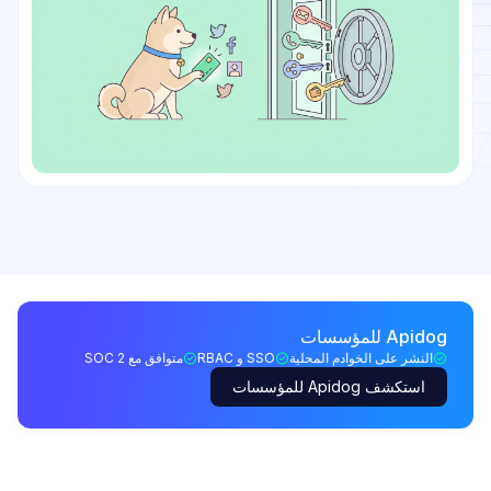
Apidog للمؤسسات
النشر على الخوادم المحلية
SSO و RBAC
متوافق مع SOC 2
استكشف Apidog للمؤسسات