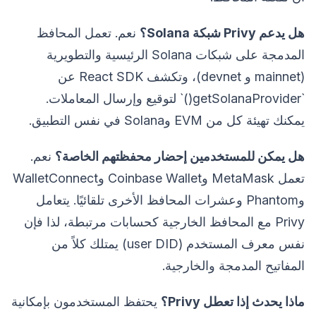
هل يدعم Privy شبكة Solana؟
نعم. تعمل المحافظ
المدمجة على شبكات Solana الرئيسية والتطويرية
(mainnet و devnet)، وتكشف React SDK عن
`getSolanaProvider()` لتوقيع وإرسال المعاملات.
يمكنك تهيئة كل من EVM وSolana في نفس التطبيق.
هل يمكن للمستخدمين إحضار محفظتهم الخاصة؟
نعم.
تعمل MetaMask وCoinbase Wallet وWalletConnect
وPhantom وعشرات المحافظ الأخرى تلقائيًا. يتعامل
Privy مع المحافظ الخارجية كحسابات مرتبطة، لذا فإن
نفس معرف المستخدم (user DID) يمتلك كلاً من
المفاتيح المدمجة والخارجية.
ماذا يحدث إذا تعطل Privy؟
يحتفظ المستخدمون بإمكانية