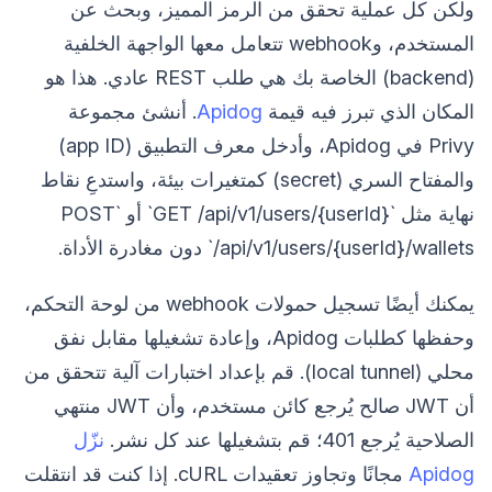
ولكن كل عملية تحقق من الرمز المميز، وبحث عن
المستخدم، وwebhook تتعامل معها الواجهة الخلفية
(backend) الخاصة بك هي طلب REST عادي. هذا هو
المكان الذي تبرز فيه قيمة
Apidog
. أنشئ مجموعة
Privy في Apidog، وأدخل معرف التطبيق (app ID)
والمفتاح السري (secret) كمتغيرات بيئة، واستدعِ نقاط
نهاية مثل `GET /api/v1/users/{userId}` أو `POST
/api/v1/users/{userId}/wallets` دون مغادرة الأداة.
يمكنك أيضًا تسجيل حمولات webhook من لوحة التحكم،
وحفظها كطلبات Apidog، وإعادة تشغيلها مقابل نفق
محلي (local tunnel). قم بإعداد اختبارات آلية تتحقق من
أن JWT صالح يُرجع كائن مستخدم، وأن JWT منتهي
الصلاحية يُرجع 401؛ قم بتشغيلها عند كل نشر.
نزّل
Apidog
مجانًا وتجاوز تعقيدات cURL. إذا كنت قد انتقلت