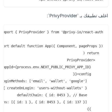
اغلف تطبيقك بـ `PrivyProvider`: