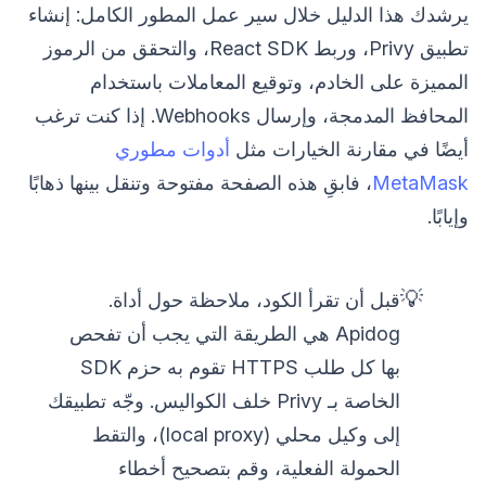
يرشدك هذا الدليل خلال سير عمل المطور الكامل: إنشاء
تطبيق Privy، وربط React SDK، والتحقق من الرموز
المميزة على الخادم، وتوقيع المعاملات باستخدام
المحافظ المدمجة، وإرسال Webhooks. إذا كنت ترغب
أيضًا في مقارنة الخيارات مثل
أدوات مطوري
MetaMask
، فابقِ هذه الصفحة مفتوحة وتنقل بينها ذهابًا
وإيابًا.
💡
قبل أن تقرأ الكود، ملاحظة حول أداة.
Apidog هي الطريقة التي يجب أن تفحص
بها كل طلب HTTPS تقوم به حزم SDK
الخاصة بـ Privy خلف الكواليس. وجّه تطبيقك
إلى وكيل محلي (local proxy)، والتقط
الحمولة الفعلية، وقم بتصحيح أخطاء