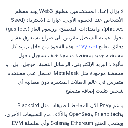
لا يزال إعداد المستخدمين لتطبيق Web3 يبعد معظم
الأشخاص عند الخطوة الأولى. عبارات الاسترداد (Seed
phrases)، وامتدادات المتصفح، ورسوم الغاز (gas fees)
تحول عملية التسجيل بنقرتين إلى صراع يستغرق عشر
دقائق. يعالج
Privy API
هذه الفجوة من خلال تزويد كل
مستخدم جديد بمحفظة مدمجة خلف تسجيل دخول
مألوف: البريد الإلكتروني، الرسائل النصية، جوجل، أبل، أو
محفظة موجودة مثل MetaMask. تحصل على مستخدم
متمرس في عالم العملات المشفرة دون مطالبة أي
شخص بتثبيت إضافة متصفح.
يدعم Privy الآن المحافظ لتطبيقات مثل Blackbird
وFriend.tech وOpenSea والآلاف من التطبيقات الأخرى،
ويشمل المنتج Ethereum وSolana وأي سلسلة EVM.