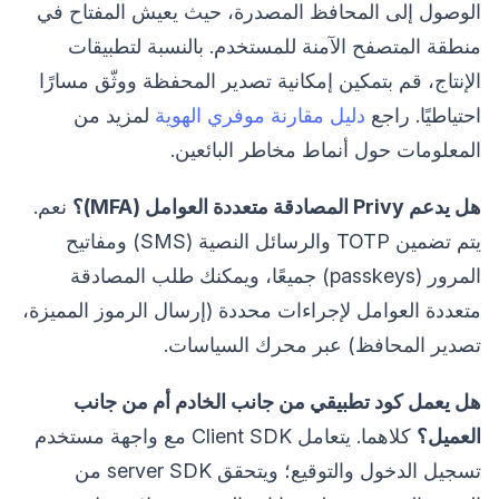
الوصول إلى المحافظ المصدرة، حيث يعيش المفتاح في
منطقة المتصفح الآمنة للمستخدم. بالنسبة لتطبيقات
الإنتاج، قم بتمكين إمكانية تصدير المحفظة ووثّق مسارًا
احتياطيًا. راجع
دليل مقارنة موفري الهوية
لمزيد من
المعلومات حول أنماط مخاطر البائعين.
هل يدعم Privy المصادقة متعددة العوامل (MFA)؟
نعم.
يتم تضمين TOTP والرسائل النصية (SMS) ومفاتيح
المرور (passkeys) جميعًا، ويمكنك طلب المصادقة
متعددة العوامل لإجراءات محددة (إرسال الرموز المميزة،
تصدير المحافظ) عبر محرك السياسات.
هل يعمل كود تطبيقي من جانب الخادم أم من جانب
العميل؟
كلاهما. يتعامل Client SDK مع واجهة مستخدم
تسجيل الدخول والتوقيع؛ ويتحقق server SDK من