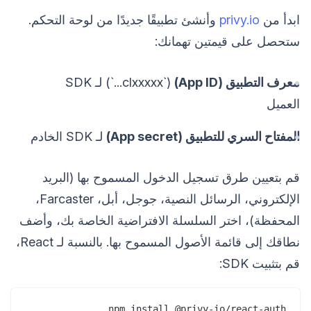
ابدأ من
privy.io
وأنشئ تطبيقًا جديدًا من لوحة التحكم.
ستحصل على قيمتين تهمانك:
معرف التطبيق (App ID)
(`clxxxxx...`) لـ SDK
العميل
المفتاح السري للتطبيق (App secret)
لـ SDK الخادم
قم بتعيين طرق تسجيل الدخول المسموح بها (البريد
الإلكتروني، الرسائل النصية، جوجل، أبل، Farcaster،
المحفظة)، اختر السلسلة الافتراضية الخاصة بك، وأضف
نطاقك إلى قائمة الأصول المسموح بها. بالنسبة لـ React،
قم بتثبيت SDK:
npm install @privy-io/react-auth
