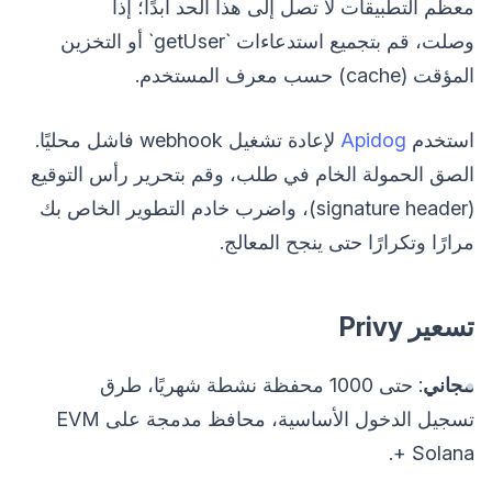
معظم التطبيقات لا تصل إلى هذا الحد أبدًا؛ إذا
وصلت، قم بتجميع استدعاءات `getUser` أو التخزين
المؤقت (cache) حسب معرف المستخدم.
استخدم
Apidog
لإعادة تشغيل webhook فاشل محليًا.
الصق الحمولة الخام في طلب، وقم بتحرير رأس التوقيع
(signature header)، واضرب خادم التطوير الخاص بك
مرارًا وتكرارًا حتى ينجح المعالج.
تسعير Privy
مجاني
: حتى 1000 محفظة نشطة شهريًا، طرق
تسجيل الدخول الأساسية، محافظ مدمجة على EVM
+ Solana.