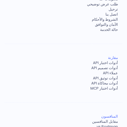
طلب عرض توضيحي
ترحيل
اتصل بنا
الشروط والأحكام
الأمان والتوافق
حالة الخدمة
مقارنة
أدوات اختبار API
أدوات تصميم API
عملاء API
أدوات توثيق API
أدوات محاكاة API
أدوات اختبار MCP
المنافسون
مقابل المنافسين
vs Postman