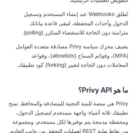
التفويض للعمليات الرئيسية.
تُطلق Webhooks عند إنشاء المستخدم وتسجيل
الدخول وأحداث المحفظة، لتبقى قاعدة بياناتك
متزامنة دون الحاجة للاستقصاء المتكرر (polling).
يضيف محرك سياسة Privy مصادقة متعددة العوامل
(MFA)، وقوائم السماح (allowlists)، وقواعد
المعاملات دون الحاجة لتغيير (forking) كود تطبيقك.
ما هو Privy API؟
Privy هي منصة للبنية التحتية للمصادقة والمحافظ. تمنح
تطبيقك ثلاثة أشياء: واجهة مستخدم لتسجيل الدخول،
ومحفظة مدمجة يتم توفيرها لكل مستخدم، ومجموعة
من نقاط نهاية REST لعمليات التحقق من جانب الخادم.