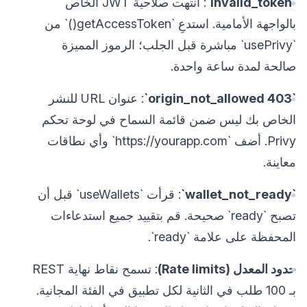
`invalid_token`
: انتهت صلاحية JWT الخاص
بالواجهة الأمامية. استدعِ `getAccessToken()` من
`usePrivy` مباشرة قبل الجلب؛ الرموز المميزة
صالحة لمدة ساعة واحدة.
`403 origin_not_allowed`
: عنوان URL للنشر
الخاص بك ليس ضمن قائمة السماح في لوحة تحكم
Privy. أضف `https://yourapp.com` وأي نطاقات
معاينة.
`wallet_not_ready`
: قرأت `useWallets` قبل أن
تصبح `ready` صحيحة. قم بتقييد جميع استدعاءات
المحفظة على علامة `ready`.
حدود المعدل (Rate limits)
: تسمح نقاط نهاية REST
بـ 100 طلب في الثانية لكل تطبيق في الفئة المجانية.