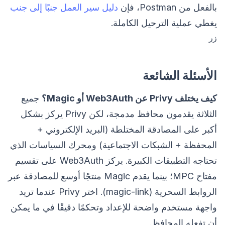
بالفعل من Postman، فإن
دليل سير العمل جنبًا إلى جنب
يغطي عملية الترحيل الكاملة.
زر
الأسئلة الشائعة
كيف يختلف Privy عن Web3Auth أو Magic؟
جميع
الثلاثة يقدمون محافظ مدمجة، لكن Privy يركز بشكل
أكبر على المصادقة المختلطة (البريد الإلكتروني +
المحفظة + الشبكات الاجتماعية) ومحرك السياسات الذي
تحتاجه التطبيقات الكبيرة. يركز Web3Auth على تقسيم
مفتاح MPC؛ بينما يقدم Magic منتجًا أوسع للمصادقة عبر
الروابط السحرية (magic-link). اختر Privy عندما تريد
واجهة مستخدم واضحة للإعداد وتحكمًا دقيقًا في ما يمكن
أن تفعله المحافظ.