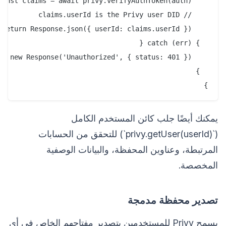
}

يمكنك أيضًا جلب كائن المستخدم الكامل
(`privy.getUser(userId)`) للتحقق من الحسابات
المرتبطة، وعناوين المحفظة، والبيانات الوصفية
المخصصة.
تصدير محفظة مدمجة
يسمح Privy للمستخدمين بتصدير مفتاحهم الخاص في أي