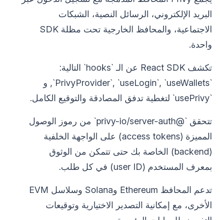
البريد الإلكتروني، الرسائل النصية، الشبكات
الاجتماعية، والمحافظ الخارجية تحت مظلة SDK
واحدة.
تكشف React SDK عن الـ `hooks` التالية:
`PrivyProvider`, `useLogin`, `useWallets`, و
`usePrivy` لتغطية تدفق المصادقة والتوقيع الكامل.
تتحقق `@privy-io/server-auth` من رموز الوصول
المميزة (access tokens) على الواجهة الخلفية
(backend) الخاصة بك حتى تتمكن من الوثوق
بمعرف المستخدم (user ID) في كل طلب.
تدعم المحافظ Ethereum وSolana وسلاسل EVM
الأخرى، مع إمكانية التصدير الاختيارية وتوقيعات