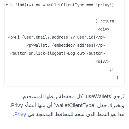
}

تُرجع `useWallets` كل محفظة ربطها المستخدم،
ويخبرك حقل `walletClientType` أي منها أنشأه Privy.
هذا هو النمط الذي تتبعه للمحافظ المدمجة في
Privy
.