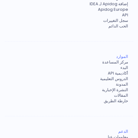
إضافة Apidog لـ IDEA
Apidog Europe
API
سجل التغييرات
الحب الدائم
الموارد
مركز المساعدة
البدء
أكاديمية API
الدروس التعليمية
المدونة
النشرة الإخبارية
المقالات
خارطة الطريق
الدعم
معلومات عنا