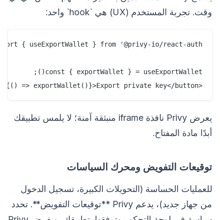
وقت. تجربة المستخدم (UX) هي `hook` واحد:
<button onClick={() => exportWallet()}>Export private key</button>;

يعرض Privy نافذة iframe منبثقة آمنة؛ لا يلمس تطبيقك
أبدًا مادة المفتاح.
توقيعات التفويض ومحرك السياسات
للعمليات الحساسة (التحويلات الكبيرة، تسجيل الدخول
من جهاز جديد)، يدعم Privy **توقيعات التفويض**. تحدد
سياسة في لوحة التحكم، وترفقها بتطبيقك، ويفرض Privy