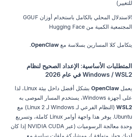
للتغيير)
الاستدلال المحلي بالكامل باستخدام أوزان GGUF
المجتمعية الكمية من Hugging Face
يتكامل كلا المسارين بسلاسة مع
OpenClaw
.
المتطلبات الأساسية: الإعداد الصحيح لنظام
Windows / WSL2 في عام 2026
يعمل
OpenClaw
بشكل أفضل داخل بيئة Linux، لذا
على أجهزة Windows، يستخدم المسار الموصى به
WSL2
(النظام الفرعي لـ Windows لـ Linux 2) مع
Ubuntu. يوفر هذا واجهة أوامر Linux كاملة، وتسريع
وحدة معالجة الرسوميات (عبر NVIDIA CUDA إذا كان
لديك جهاز متوافق)، ومشاركة ملفات سلسة مع