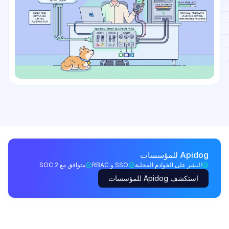
Apidog للمؤسسات
النشر على الخوادم المحلية
SSO و RBAC
متوافق مع SOC 2
استكشف Apidog للمؤسسات