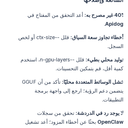
401 غير مصرح به:
أعد التحقق من المفتاح في
.
Apidog
أخطاء تجاوز سعة السياق:
قلل --ctx-size أو لخص
السجل.
توليد محلي بطيء:
قلل --n-gpu-layers، استخدم
كمية أقل، قم بتمكين التحسينات.
فشل الوسائط المتعددة محليًا:
تأكد من أن GGUF
يتضمن دعم الرؤية؛ ارجع إلى واجهة برمجة
التطبيقات.
لا يوجد رد في الدردشة:
تحقق من سجلات
OpenClaw
بحثًا عن أخطاء المزود؛ أعد تشغيل