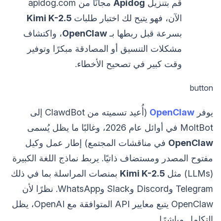
قم بتنزيل
Apidog
مجانًا من apidog.com
الآن، فهو يتيح لك اختبار طلبات
Kimi K-2.5
بسرعة قبل ربطها بـ
OpenClaw
، واكتشاف
مشكلات التنسيق أو المصادقة مبكرًا وتوفير
وقت كبير في تصحيح الأخطاء.
button
يوفر
OpenClaw
(أُعيد تسميته من ClawdBot إلى
MoltBot في أوائل عام 2026، وغالبًا ما يظل يُسمى
OpenClaw
في مناقشات المجتمع) إطار عمل وكيل
مفتوح المصدر ومستضاف ذاتيًا. يربط نماذج اللغة الكبيرة
(LLMs) مثل
Kimi K-2.5
بمنصات المراسلة بما في ذلك
Telegram وDiscord وSlack وWhatsApp. نظرًا لأن
OpenClaw يتبع معايير API المتوافقة مع OpenAI، يظل
التكامل مباشرًا.