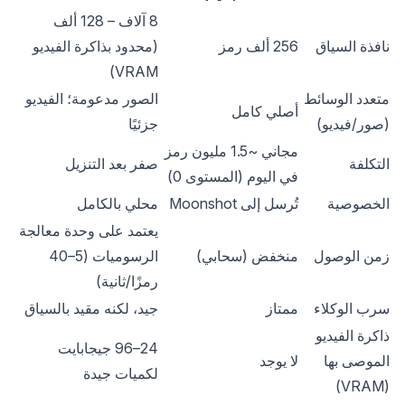
8 آلاف – 128 ألف 
نافذة السياق
256 ألف رمز
(محدود بذاكرة الفيديو 
VRAM)
متعدد الوسائط 
الصور مدعومة؛ الفيديو 
أصلي كامل
(صور/فيديو)
جزئيًا
مجاني ~1.5 مليون رمز 
التكلفة
صفر بعد التنزيل
في اليوم (المستوى 0)
الخصوصية
تُرسل إلى Moonshot
محلي بالكامل
يعتمد على وحدة معالجة 
زمن الوصول
منخفض (سحابي)
الرسوميات (5–40 
رمزًا/ثانية)
سرب الوكلاء
ممتاز
جيد، لكنه مقيد بالسياق
ذاكرة الفيديو 
24–96 جيجابايت 
الموصى بها 
لا يوجد
لكميات جيدة
(VRAM)