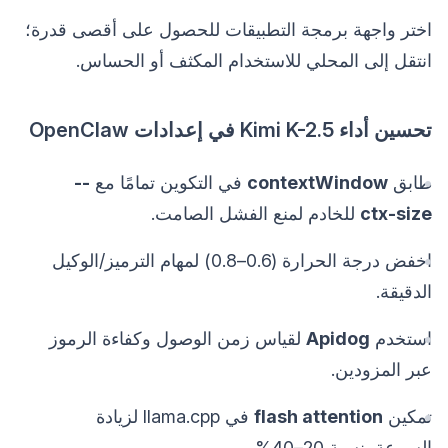
اختر واجهة برمجة التطبيقات للحصول على أقصى قدرة؛
انتقل إلى المحلي للاستخدام المكثف أو الحساس.
تحسين أداء Kimi K-2.5 في إعدادات OpenClaw
طابق
contextWindow
في التكوين تمامًا مع
--
ctx-size
للخادم لمنع الفشل الصامت.
اخفض درجة الحرارة (0.6–0.8) لمهام الترميز/الوكيل
الدقيقة.
استخدم
Apidog
لقياس زمن الوصول وكفاءة الرموز
عبر المزودين.
تمكين
flash attention
في llama.cpp لزيادة
السرعة بنسبة 20–40%.