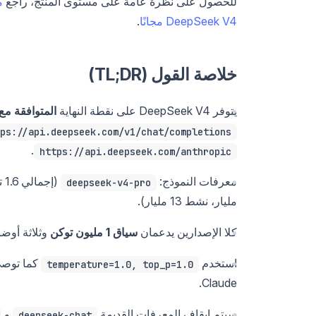
للحصول على نظرة عامة على مستوى المنتج، راجع
ما
DeepSeek V4 مجانًا
.
خلاصة القول (TL;DR)
يتوفر DeepSeek V4 على نقطة النهاية
المتوافقة مع penAI
ps://api.deepseek.com/v1/chat/completions
.
https://api.deepseek.com/anthropic
معرفات النموذج:
(إجمالي 1.6 تيرابايت، نشط 49 مليار) و
deepseek-v4-pro
مليار، نشط 13 مليار).
كلا الإصدارين يدعمان
سياق 1 مليون توكن
وثلاثة أوضا
استخدم
temperature=1.0, top_p=1.0
Claude.
سيتم إيقاف المعرفات القديمة
و
deepseek-chat