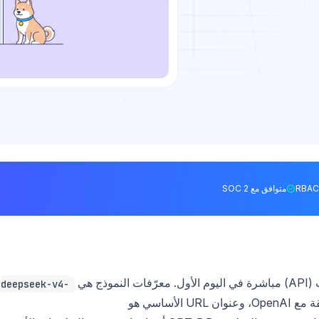
متوافق مع SOC 2
deepseek-v4-
U الأساسي هو