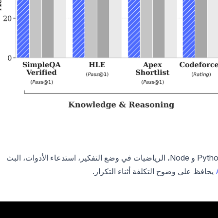
يغطي هذا الدليل المصادقة، كل معلمة مهمة، أمثلة Python و Node، الرياضيات في وضع التفكير، استدعاء الأدوات، البث
يحافظ على وضوح التكلفة أثناء التكرار.