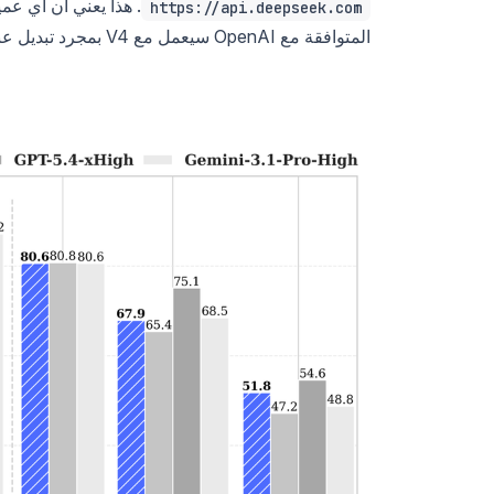
https://api.deepseek.com
المتوافقة مع OpenAI سيعمل مع V4 بمجرد تبديل عنوان URL الأساسي.