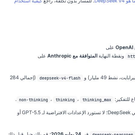
 هو DeepSeek V4
. للمسار بدون تكلفة، راجع
كيفية استخدام
O
على
ونقطة النهاية
المتوافقة مع Anthropic
على
htt
(إجمالي 284
deepseek-v4-flash
ع للتفكير:
،
،
.
non-thinking
thinking
thinking_max
كما توصي DeepSeek؛ لا تستورد الإعدادات الافتراضية لـ GPT-5.5 أو
في
24 يوليو 2026
؛ قم بالترحيل قبل ذلك.
deepseek-reasoner