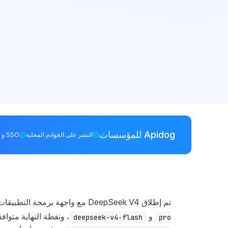
Apidog للمؤسسات
النشر على الخوادم المحلية
SSO و RBAC
تم إطلاق DeepSeek V4 مع واجهة برمجة التطبيقات (API) مباشرة في اليوم الأول. معرّفات النموذج هي
و
، ونقطة النهاية متوافقة مع OpenAI، وعنوان RL
deepseek-v4-flash
pro