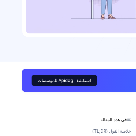
استكشف Apidog للمؤسسات
في هذه المقالة
خلاصة القول (TL;DR)