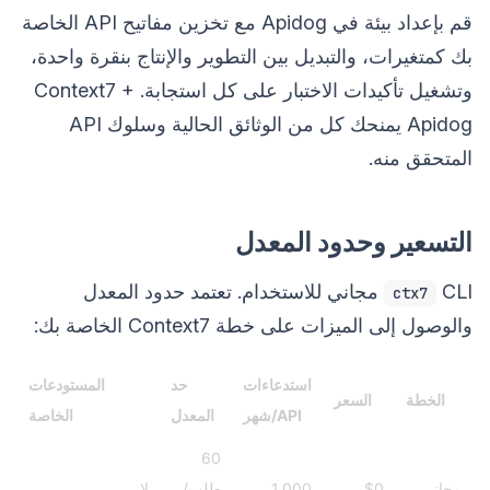
قم بإعداد بيئة في Apidog مع تخزين مفاتيح API الخاصة
بك كمتغيرات، والتبديل بين التطوير والإنتاج بنقرة واحدة،
وتشغيل تأكيدات الاختبار على كل استجابة. Context7 +
Apidog يمنحك كل من الوثائق الحالية وسلوك API
المتحقق منه.
التسعير وحدود المعدل
CLI مجاني للاستخدام. تعتمد حدود المعدل
ctx7
والوصول إلى الميزات على خطة Context7 الخاصة بك:
استدعاءات
حد
المستودعات
الخطة
السعر
API/شهر
المعدل
الخاصة
60
مجاني
$0
1,000
طلب/
لا