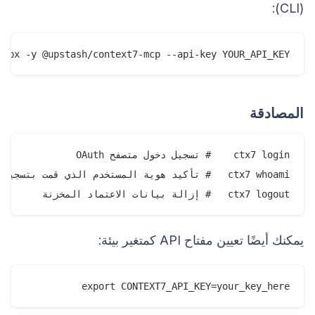
(CLI):
 npx -y @upstash/context7-mcp --api-key YOUR_API_KEY

المصادقة
ctx7 logout   # إزالة بيانات الاعتماد المخزنة

يمكنك أيضًا تعيين مفتاح API كمتغير بيئة:
export CONTEXT7_API_KEY=your_key_here
