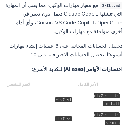
مع معيار مهارات الوكيل، مما يعني أن المهارة
SKILL.md
التي تنشئها لـ Claude Code تعمل دون تغيير في
Cursor، VS Code Copilot، OpenCode، وأي أداة
أخرى متوافقة مع مهارات الوكيل.
تحصل الحسابات المجانية على 6 عمليات إنشاء مهارات
أسبوعيًا. تحصل الحسابات الاحترافية على 10.
اختصارات الأوامر (Aliases)
للكتابة الأسرع:
الأمر الكامل
الاسم المختصر
ctx7 skills
ctx7 si
install
ctx7 skills
ctx7 ss
search