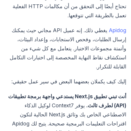
تحتاج أيضًا إلى التحقق من أن مكالمات HTTP الفعلية
تعمل بالطريقة التي تتوقعها.
Apidog
يغطي ذلك. إنه عميل API مجاني حيث يمكنك
إرسال الطلبات، وفحص الاستجابات، وإعداد البيئات،
وأتمتة مجموعات الاختبار. يتعامل مع كل شيء من
استكشاف نقاط النهاية المخصصة إلى اختبارات التكامل
القابلة للتكرار.
إليك كيف يكملان بعضهما البعض في سير عمل حقيقي:
أنت تبني تطبيق Next.js يستدعي واجهة برمجة تطبيقات
(API) لطرف ثالث.
يوفر Context7 لوكيل الذكاء
الاصطناعي الخاص بك وثائق Next.js الحالية لتكون
اقتراحات التعليمات البرمجية صحيحة. يتيح لك Apidog