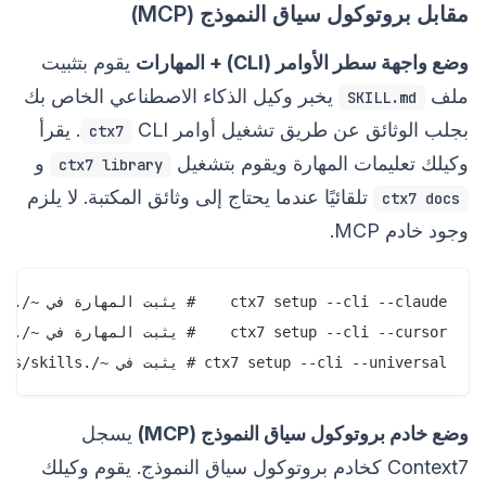
مقابل بروتوكول سياق النموذج (MCP)
وضع واجهة سطر الأوامر (CLI) + المهارات
يقوم بتثبيت
ملف
يخبر وكيل الذكاء الاصطناعي الخاص بك
SKILL.md
بجلب الوثائق عن طريق تشغيل أوامر
CLI. يقرأ
ctx7
وكيلك تعليمات المهارة ويقوم بتشغيل
و
ctx7 library
تلقائيًا عندما يحتاج إلى وثائق المكتبة. لا يلزم
ctx7 docs
وجود خادم MCP.
ctx7 setup --cli --universal # يثبت في ~/.config/agents/skills

وضع خادم بروتوكول سياق النموذج (MCP)
يسجل
Context7 كخادم بروتوكول سياق النموذج. يقوم وكيلك