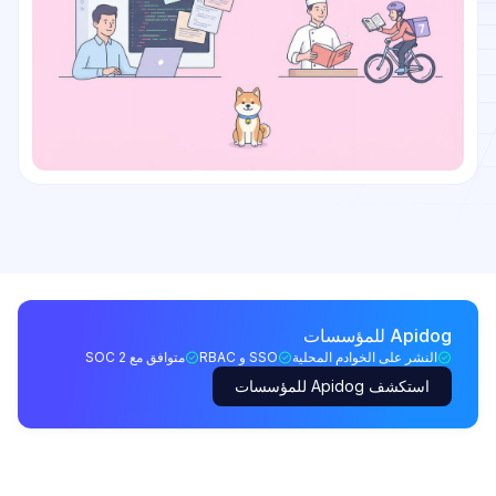
Apidog للمؤسسات
النشر على الخوادم المحلية
SSO و RBAC
متوافق مع SOC 2
استكشف Apidog للمؤسسات