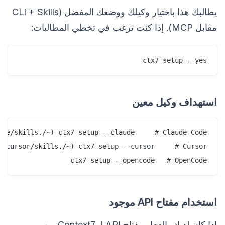
يطالبك هذا باختيار وكيلك ووضعك المفضل (CLI + Skills
مقابل MCP). إذا كنت ترغب في تخطي المطالبات:
ctx7 setup --yes

استهداف وكيل معين
ctx7 setup --opencode   # OpenCode

استخدام مفتاح API موجود
إذا كان لديك بالفعل مفتاح API لـ Context7 من