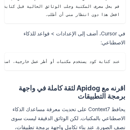
افعل هذا دون انتظار مني أن أطلب.

في Cursor، أضف إلى الإعدادات > قواعد للذكاء
الاصطناعي:
عند كتابة كود يستخدم مكتبات أو أطر عمل خارجية، استدعِ Context7 دائمًا لجلب الوثائق الحالية قبل إنشاء التنف

اقرنه مع Apidog لثقة كاملة في واجهة
برمجة التطبيقات
يحافظ Context7 على تحديث معرفة مساعدك الذكاء
الاصطناعي بالمكتبات. لكن الوثائق الدقيقة ليست سوى
نصف الصورة. عند بناء تكامل واجهة برمجة تطبيقات،