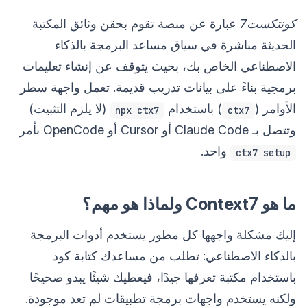
كونتكست7
عبارة عن منصة تقوم بحقن وثائق المكتبة
الحديثة مباشرة في سياق مساعد البرمجة بالذكاء
الاصطناعي الخاص بك، بحيث يتوقف عن إنشاء تعليمات
برمجية بناءً على بيانات تدريب قديمة. تعمل واجهة سطر
الأوامر (
) باستخدام
(لا يلزم التثبيت)
npx ctx7
ctx7
وتتصل بـ Claude Code أو Cursor أو OpenCode بأمر
واحد.
ctx7 setup
ما هو Context7 ولماذا هو مهم؟
إليك مشكلة واجهها كل مطور يستخدم أدوات البرمجة
بالذكاء الاصطناعي: تطلب من مساعدك كتابة كود
باستخدام مكتبة تعرفها جيدًا، فيعطيك شيئًا يبدو صحيحًا
ولكنه يستخدم واجهات برمجة تطبيقات لم تعد موجودة.