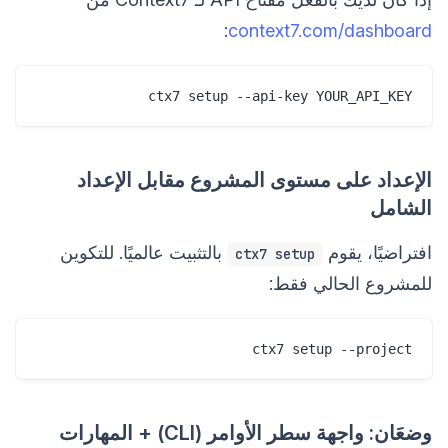
:
context7.com/dashboard
ctx7 setup --api-key YOUR_API_KEY

الإعداد على مستوى المشروع مقابل الإعداد
الشامل
افتراضيًا، يقوم
بالتثبيت عالميًا. للتكوين
ctx7 setup
للمشروع الحالي فقط:
ctx7 setup --project

وضعَان: واجهة سطر الأوامر (CLI) + المهارات