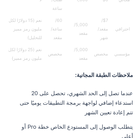
ساعة
$7/
60/
نعم (15 دولارًا لكل
5,000/
احترافي
مقعد/
ساعة/
مليون رمز مميز
مقعد
شهر
مقعد
للتحليل)
5,000/
نعم (25 دولارًا لكل
مؤسسي
مخصص
مخصص
مقعد
مليون رمز مميز)
ملاحظات الطبقة المجانية:
عندما تصل إلى الحد الشهري، تحصل على 20
استدعاء إضافي لواجهة برمجة التطبيقات يوميًا حتى
تتم إعادة تعيين الشهر
يتطلب الوصول إلى المستودع الخاص خطة Pro أو
أعلى