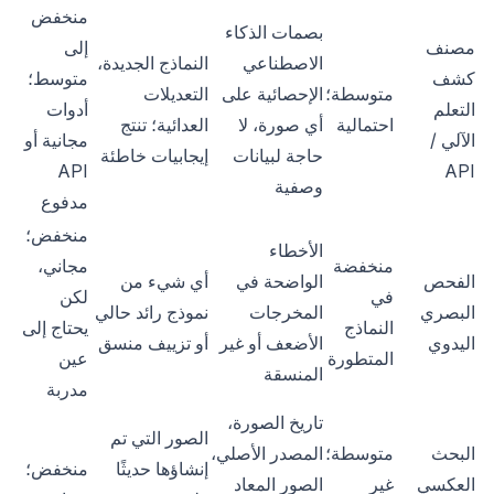
منخفض
بصمات الذكاء
مصنف
إلى
الاصطناعي
النماذج الجديدة،
كشف
متوسط؛
متوسطة؛
الإحصائية على
التعديلات
التعلم
أدوات
احتمالية
أي صورة، لا
العدائية؛ تنتج
الآلي /
مجانية أو
حاجة لبيانات
إيجابيات خاطئة
API
API
وصفية
مدفوع
منخفض؛
الأخطاء
منخفضة
مجاني،
الفحص
الواضحة في
أي شيء من
في
لكن
البصري
المخرجات
نموذج رائد حالي
النماذج
يحتاج إلى
اليدوي
الأضعف أو غير
أو تزييف منسق
المتطورة
عين
المنسقة
مدربة
تاريخ الصورة،
الصور التي تم
البحث
متوسطة؛
المصدر الأصلي،
إنشاؤها حديثًا
منخفض؛
العكسي
غير
الصور المعاد