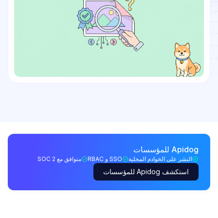
Apidog للمؤسسات
النشر على الخوادم المحلية
SSO و RBAC
متوافق مع SOC 2
استكشف Apidog للمؤسسات