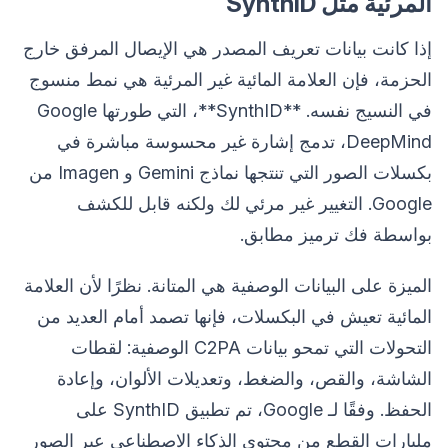
المرئية مثل SynthID
إذا كانت بيانات تعريف المصدر هي الإيصال المرفق خارج
الحزمة، فإن العلامة المائية غير المرئية هي نمط منسوج
في النسيج نفسه. **SynthID**، التي طورتها Google
DeepMind، تدمج إشارة غير محسوسة مباشرة في
بكسلات الصور التي تنتجها نماذج Gemini و Imagen من
Google. التغيير غير مرئي لك ولكنه قابل للكشف
بواسطة فك ترميز مطابق.
الميزة على البيانات الوصفية هي المتانة. نظرًا لأن العلامة
المائية تعيش في البكسلات، فإنها تصمد أمام العديد من
التحولات التي تمحو بيانات C2PA الوصفية: لقطات
الشاشة، والقص، والضغط، وتعديلات الألوان، وإعادة
الحفظ. وفقًا لـ Google، تم تطبيق SynthID على
مليارات القطع من محتوى الذكاء الاصطناعي عبر الصور