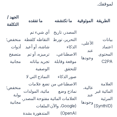
لموقفك.
الجهد /
الطريقة
الموثوقية
ما تكتشفه
ما تفقده
التكلفة
المصدر، تاريخ
أي شيء تم
بيانات
التحرير، تورط
التقاطه كلقطة
منخفض؛
الأعلى،
اعتماد
الذكاء
شاشة، أو أعيد
أدوات
عند
المحتوى
الاصطناعي،
ترميزه، أو تم
متصفح
وجودها
C2PA
موقعة وقابلة
تجريد بياناته
مجانية
للتحقق
الوصفية
صور الذكاء
النماذج التي لا
العلامة
الاصطناعي من
تضع علامات
عالية،
منخفض؛
المائية غير
نماذج وضع
مائية، المولدات
عند
بوابة
المرئية
العلامات المائية
مفتوحة المصدر،
وجودها
مجانية
(SynthID)
(Google، والآن
الملفات
OpenAI)
المتدهورة بشدة