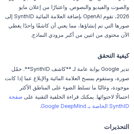
والصوت والفيديو والنصوص. واعتبارًا من إعلان مايو
2026، تقوم OpenAI بإضافة العلامة المائية SynthID إلى
صورها التي تم إنشاؤها، مما يعني أن كاشفًا واحدًا يغطي
الآن محتوى من اثنين من أكبر مزودي النماذج.
كيفية التحقق
تدير Google بوابة عامة لـ **كاشف SynthID**. حمّل
صورة، وستقوم بمسح العلامة المائية والإبلاغ عما إذا كانت
موجودة، وغالبًا ما تسلط الضوء على المناطق الأكثر
احتمالًا لاحتوائها. يمكنك قراءة الخلفية التقنية على
صفحة
SynthID الخاصة بـ Google DeepMind
.
التحذيرات