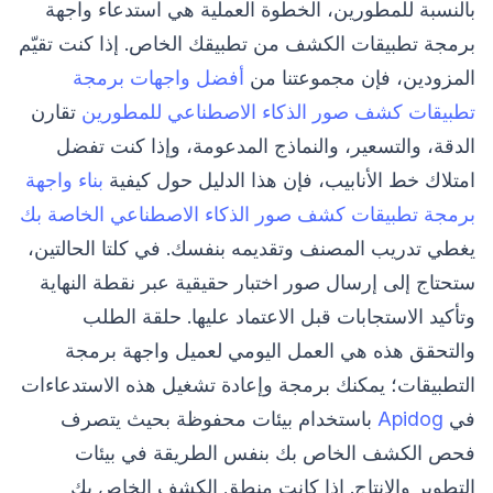
بالنسبة للمطورين، الخطوة العملية هي استدعاء واجهة
برمجة تطبيقات الكشف من تطبيقك الخاص. إذا كنت تقيّم
المزودين، فإن مجموعتنا من
أفضل واجهات برمجة
تطبيقات كشف صور الذكاء الاصطناعي للمطورين
تقارن
الدقة، والتسعير، والنماذج المدعومة، وإذا كنت تفضل
امتلاك خط الأنابيب، فإن هذا الدليل حول كيفية
بناء واجهة
برمجة تطبيقات كشف صور الذكاء الاصطناعي الخاصة بك
يغطي تدريب المصنف وتقديمه بنفسك. في كلتا الحالتين،
ستحتاج إلى إرسال صور اختبار حقيقية عبر نقطة النهاية
وتأكيد الاستجابات قبل الاعتماد عليها. حلقة الطلب
والتحقق هذه هي العمل اليومي لعميل واجهة برمجة
التطبيقات؛ يمكنك برمجة وإعادة تشغيل هذه الاستدعاءات
في
Apidog
باستخدام بيئات محفوظة بحيث يتصرف
فحص الكشف الخاص بك بنفس الطريقة في بيئات
التطوير والإنتاج. إذا كانت منطق الكشف الخاص بك