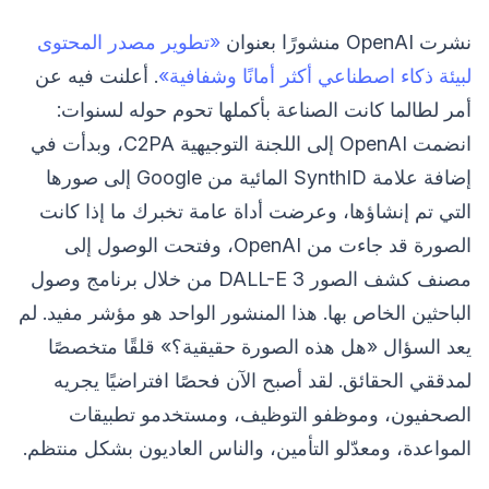
نشرت OpenAI منشورًا بعنوان
«تطوير مصدر المحتوى
لبيئة ذكاء اصطناعي أكثر أمانًا وشفافية»
. أعلنت فيه عن
أمر لطالما كانت الصناعة بأكملها تحوم حوله لسنوات:
انضمت OpenAI إلى اللجنة التوجيهية C2PA، وبدأت في
إضافة علامة SynthID المائية من Google إلى صورها
التي تم إنشاؤها، وعرضت أداة عامة تخبرك ما إذا كانت
الصورة قد جاءت من OpenAI، وفتحت الوصول إلى
مصنف كشف الصور DALL-E 3 من خلال برنامج وصول
الباحثين الخاص بها. هذا المنشور الواحد هو مؤشر مفيد. لم
يعد السؤال «هل هذه الصورة حقيقية؟» قلقًا متخصصًا
لمدققي الحقائق. لقد أصبح الآن فحصًا افتراضيًا يجريه
الصحفيون، وموظفو التوظيف، ومستخدمو تطبيقات
المواعدة، ومعدّلو التأمين، والناس العاديون بشكل منتظم.