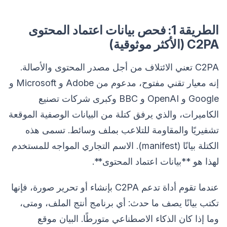
الطريقة 1: فحص بيانات اعتماد المحتوى
C2PA (الأكثر موثوقية)
C2PA تعني الائتلاف من أجل مصدر المحتوى والأصالة.
إنه معيار تقني مفتوح، مدعوم من Adobe و Microsoft و
Google و OpenAI و BBC وكبرى شركات تصنيع
الكاميرات، والذي يرفق كتلة من البيانات الوصفية الموقعة
تشفيريًا والمقاومة للتلاعب بملف وسائط. تسمى هذه
الكتلة بيانًا (manifest). الاسم التجاري المواجه للمستخدم
لهذا هو **بيانات اعتماد المحتوى**.
عندما تقوم أداة تدعم C2PA بإنشاء أو تحرير صورة، فإنها
تكتب بيانًا يصف ما حدث: أي برنامج أنتج الملف، ومتى،
وما إذا كان الذكاء الاصطناعي متورطًا. البيان موقع