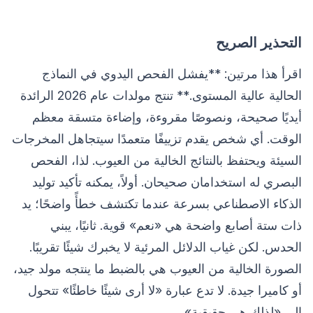
التحذير الصريح
اقرأ هذا مرتين: **يفشل الفحص اليدوي في النماذج
الحالية عالية المستوى.** تنتج مولدات عام 2026 الرائدة
أيديًا صحيحة، ونصوصًا مقروءة، وإضاءة متسقة معظم
الوقت. أي شخص يقدم تزييفًا متعمدًا سيتجاهل المخرجات
السيئة ويحتفظ بالنتائج الخالية من العيوب. لذا، الفحص
البصري له استخدامان صحيحان. أولاً، يمكنه تأكيد توليد
الذكاء الاصطناعي بسرعة عندما تكتشف خطأً واضحًا؛ يد
ذات ستة أصابع واضحة هي «نعم» قوية. ثانيًا، يبني
الحدس. لكن غياب الدلائل المرئية لا يخبرك شيئًا تقريبًا.
الصورة الخالية من العيوب هي بالضبط ما ينتجه مولد جيد،
أو كاميرا جيدة. لا تدع عبارة «لا أرى شيئًا خاطئًا» تتحول
إلى «لذلك هي حقيقية».