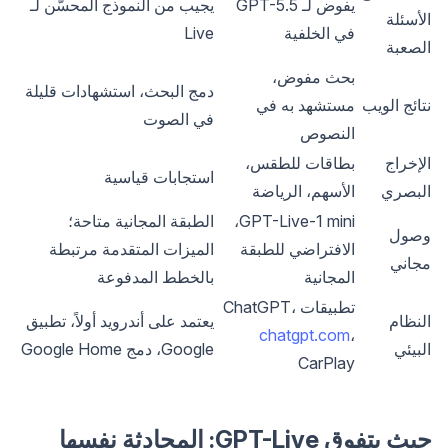
يفوض لـ GPT-5.5
يجيب من النموذج المحسّن لـ
الأسئلة
في الخلفية
Live
الصعبة
بحث مفوض،
دمج البحث، استشهادات قليلة
نتائج الويب
مستشهد به في
في الصوت
النصوص
الإخراج
بطاقات للطقس،
استجابات قياسية
البصري
الأسهم، الرياضة
GPT-Live-1 mini،
الطبقة المجانية متاحة؛
وصول
الافتراضي للطبقة
الميزات المتقدمة مرتبطة
مجاني
المجانية
بالخطط المدفوعة
تطبيقات ChatGPT،
النظام
يعتمد على أندرويد أولاً، تطبيق
chatgpt.com
،
البيئي
Google، دمج Google Home
CarPlay
حيث يتفوق GPT-Live: المحادثة نفسها