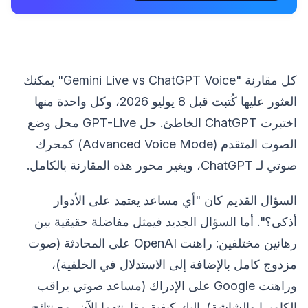
كل مقارنة "Gemini Live vs ChatGPT Voice" يمكنك
العثور عليها كُتبت قبل 8 يوليو 2026، وكل واحدة منها
اختبرت ChatGPT الخاطئ. حل GPT-Live محل وضع
الصوت المتقدم (Advanced Voice Mode) كمحرك
صوتي لـ ChatGPT، ويغير محور هذه المقارنة بالكامل.
السؤال القديم كان "أي مساعد يعتمد على الأدوار
أذكى؟". أما السؤال الجديد فيمثل مفاضلة حقيقية بين
رهانين مختلفين: راهنت OpenAI على المحادثة (صوت
مزدوج كامل بالإضافة إلى الاستدلال في الخلفية)،
وراهنت Google على الإدراك (مساعد صوتي يراقب
الكاميرا والشاشة). إليك كيفية مقارنتهما الآن، مع نتائج