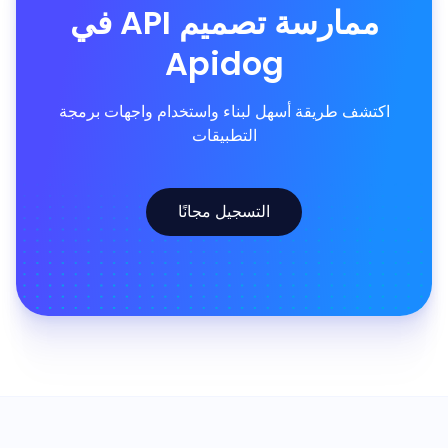
ممارسة تصميم API في
Apidog
اكتشف طريقة أسهل لبناء واستخدام واجهات برمجة
التطبيقات
التسجيل مجانًا