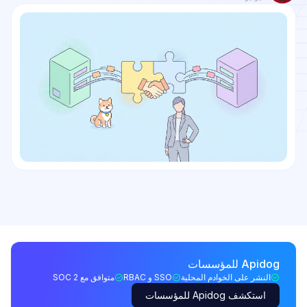
Apidog للمؤسسات
النشر على الخوادم المحلية
SSO و RBAC
متوافق مع SOC 2
استكشف Apidog للمؤسسات