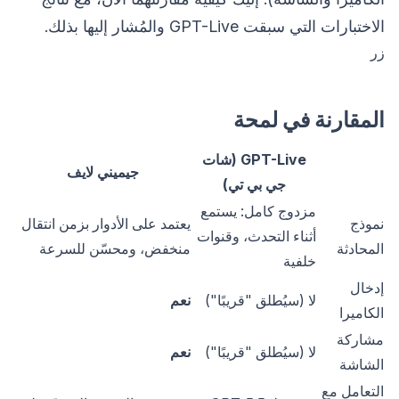
الاختبارات التي سبقت GPT-Live والمُشار إليها بذلك.
زر
المقارنة في لمحة
GPT-Live (شات
جيميني لايف
جي بي تي)
مزدوج كامل: يستمع
نموذج
يعتمد على الأدوار بزمن انتقال
أثناء التحدث، وقنوات
المحادثة
منخفض، ومحسّن للسرعة
خلفية
إدخال
لا (سيُطلق "قريبًا")
نعم
الكاميرا
مشاركة
لا (سيُطلق "قريبًا")
نعم
الشاشة
التعامل مع