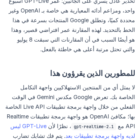
تحذير عادل يسري على الجانبين: عمر GPT-Live أسبوع
واحد، ومزاعم أدائه المعيارية هي خاصة بـ OpenAI وغير
محددة كميًا، وتطلق Google المنتجات بسرعة في هذا
الخط بالتحديد. لهذه المقارنة عمر افتراضي قصير، وهذا
هو أيضًا السبب في أن المقارنات التي سبقت 8 يوليو
والتي تحتل مرتبة أعلى هي خاطئة بالفعل.
للمطورين الذين يقرؤون هذا
لا يمثل أي من المنتجين الاستهلاكيين واجهة التكامل
الخاصة بك. تعرض Google مكدس Gemini في الوقت
الفعلي من خلال واجهة برمجة تطبيقات Live API الخاصة
بها؛ مكافئ OpenAI هو واجهة برمجة تطبيقات Realtime
API مع
، نظرًا لأن
GPT-Live ليس
gpt-realtime-2.1
لديه واجهة برمجة تطبيقات بعد
. يتم فك تشابك تضارب