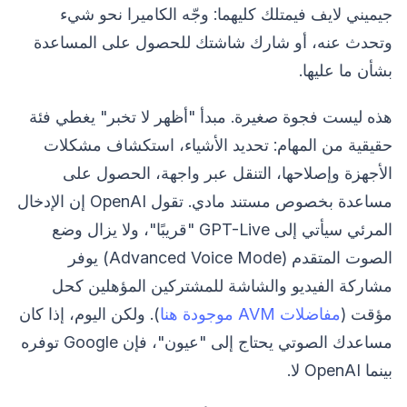
جيميني لايف فيمتلك كليهما: وجّه الكاميرا نحو شيء
وتحدث عنه، أو شارك شاشتك للحصول على المساعدة
بشأن ما عليها.
هذه ليست فجوة صغيرة. مبدأ "أظهر لا تخبر" يغطي فئة
حقيقية من المهام: تحديد الأشياء، استكشاف مشكلات
الأجهزة وإصلاحها، التنقل عبر واجهة، الحصول على
مساعدة بخصوص مستند مادي. تقول OpenAI إن الإدخال
المرئي سيأتي إلى GPT-Live "قريبًا"، ولا يزال وضع
الصوت المتقدم (Advanced Voice Mode) يوفر
مشاركة الفيديو والشاشة للمشتركين المؤهلين كحل
مؤقت (
مفاضلات AVM موجودة هنا
). ولكن اليوم، إذا كان
مساعدك الصوتي يحتاج إلى "عيون"، فإن Google توفره
بينما OpenAI لا.