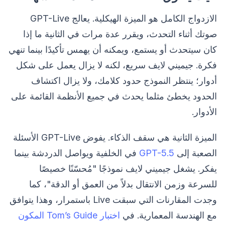
الازدواج الكامل هو الميزة الهيكلية. يعالج GPT-Live
صوتك أثناء التحدث، ويقرر عدة مرات في الثانية ما إذا
كان سيتحدث أو يستمع، ويمكنه أن يهمس تأكيدًا بينما تنهي
فكرة. جيميني لايف سريع، لكنه لا يزال يعمل على شكل
أدوار؛ ينتظر النموذج حدود كلامك، ولا يزال اكتشاف
الحدود يخطئ مثلما يحدث في جميع الأنظمة القائمة على
الأدوار.
الميزة الثانية هي سقف الذكاء. يفوض GPT-Live الأسئلة
الصعبة إلى
GPT-5.5
في الخلفية ويواصل الدردشة بينما
يفكر. يشغل جيميني لايف نموذجًا "مُحسّنًا خصيصًا
للسرعة وزمن الانتقال بدلاً من العمق أو الدقة"، كما
وجدت المقارنات التي سبقت Live باستمرار، وهذا يتوافق
مع الهندسة المعمارية. في
اختبار Tom’s Guide المكون