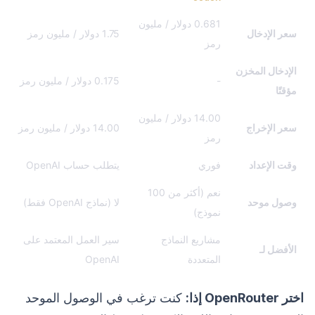
0.681 دولار / مليون
سعر الإدخال
1.75 دولار / مليون رمز
رمز
الإدخال المخزن
-
0.175 دولار / مليون رمز
مؤقتًا
14.00 دولار / مليون
سعر الإخراج
14.00 دولار / مليون رمز
رمز
وقت الإعداد
فوري
يتطلب حساب OpenAI
نعم (أكثر من 100
وصول موحد
لا (نماذج OpenAI فقط)
نموذج)
مشاريع النماذج
سير العمل المعتمد على
الأفضل لـ
المتعددة
OpenAI
اختر OpenRouter إذا:
كنت ترغب في الوصول الموحد