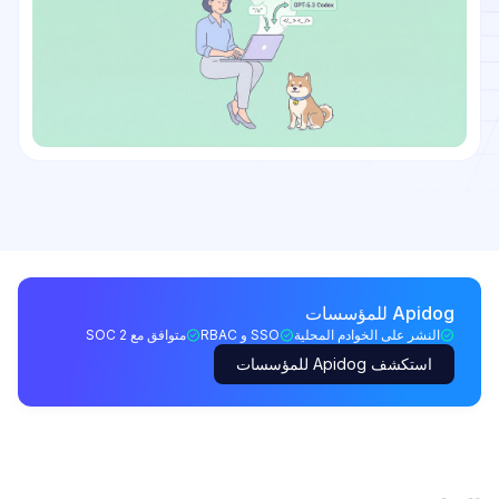
Apidog للمؤسسات
النشر على الخوادم المحلية
SSO و RBAC
متوافق مع SOC 2
استكشف Apidog للمؤسسات