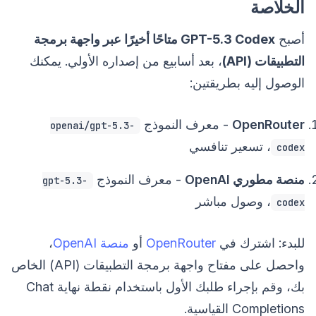
الخلاصة
أصبح
GPT-5.3 Codex متاحًا أخيرًا عبر واجهة برمجة
التطبيقات (API)
، بعد أسابيع من إصداره الأولي. يمكنك
الوصول إليه بطريقتين:
OpenRouter
- معرف النموذج
openai/gpt-5.3-
، تسعير تنافسي
codex
منصة مطوري OpenAI
- معرف النموذج
gpt-5.3-
، وصول مباشر
codex
للبدء: اشترك في
OpenRouter
أو
منصة OpenAI
،
واحصل على مفتاح واجهة برمجة التطبيقات (API) الخاص
بك، وقم بإجراء طلبك الأول باستخدام نقطة نهاية Chat
Completions القياسية.