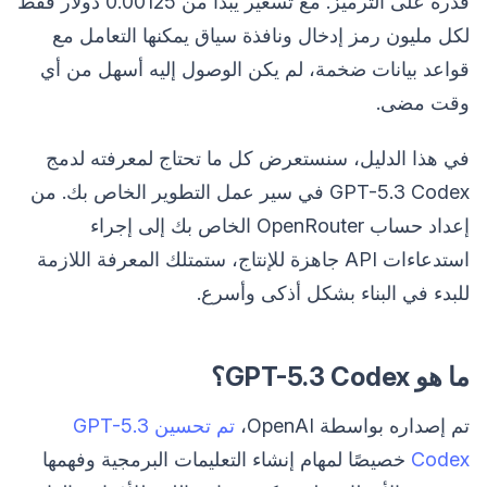
قدرة على الترميز. مع تسعير يبدأ من 0.00125 دولار فقط
لكل مليون رمز إدخال ونافذة سياق يمكنها التعامل مع
قواعد بيانات ضخمة، لم يكن الوصول إليه أسهل من أي
وقت مضى.
في هذا الدليل، سنستعرض كل ما تحتاج لمعرفته لدمج
GPT-5.3 Codex في سير عمل التطوير الخاص بك. من
إعداد حساب OpenRouter الخاص بك إلى إجراء
استدعاءات API جاهزة للإنتاج، ستمتلك المعرفة اللازمة
للبدء في البناء بشكل أذكى وأسرع.
ما هو GPT-5.3 Codex؟
تم إصداره بواسطة OpenAI،
تم تحسين GPT-5.3
Codex
خصيصًا لمهام إنشاء التعليمات البرمجية وفهمها