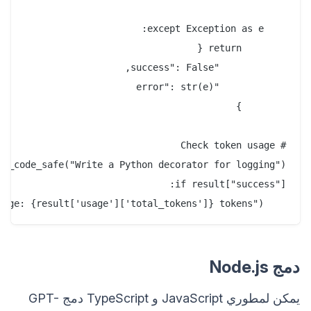
    print(f"Token usage: {result['usage']['total_tokens']} tokens")

دمج Node.js
يمكن لمطوري JavaScript و TypeScript دمج GPT-