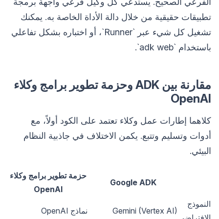
الفرعي الصحيح. يستدعي كل وكيل فرعي واجهة برمجة
تطبيقات حقيقية من خلال دالة الأداة الخاصة به. يمكنك
تشغيل كل شيء عبر `Runner`، أو اختباره بشكل تفاعلي
باستخدام `adk web`.
مقارنة بين ADK وحزمة تطوير برامج وكلاء
OpenAI
كلاهما إطارات عمل وكلاء تعتمد على الكود أولاً، مع
أدوات وتسليم وتتبع. يكمن الاختلاف في جاذبية النظام
البيئي.
حزمة تطوير برامج وكلاء
Google ADK
OpenAI
النموذج
Gemini (Vertex AI)
نماذج OpenAI
الافتراضي