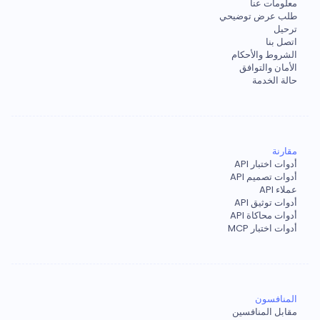
معلومات عنا
طلب عرض توضيحي
ترحيل
اتصل بنا
الشروط والأحكام
الأمان والتوافق
حالة الخدمة
مقارنة
أدوات اختبار API
أدوات تصميم API
عملاء API
أدوات توثيق API
أدوات محاكاة API
أدوات اختبار MCP
المنافسون
مقابل المنافسين