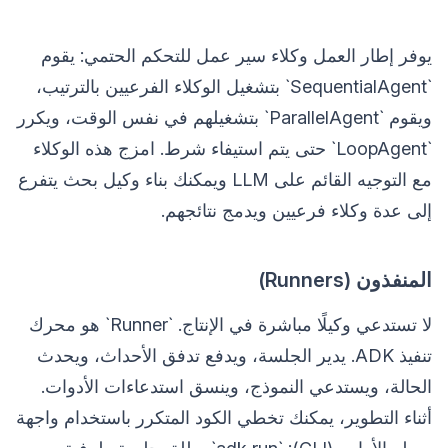
يوفر إطار العمل وكلاء سير عمل للتحكم الحتمي: يقوم
`SequentialAgent` بتشغيل الوكلاء الفرعيين بالترتيب،
ويقوم `ParallelAgent` بتشغيلهم في نفس الوقت، ويكرر
`LoopAgent` حتى يتم استيفاء شرط. امزج هذه الوكلاء
مع التوجيه القائم على LLM ويمكنك بناء وكيل بحث يتفرع
إلى عدة وكلاء فرعيين ويدمج نتائجهم.
المنفذون (Runners)
لا تستدعي وكيلًا مباشرة في الإنتاج. `Runner` هو محرك
تنفيذ ADK. يدير الجلسة، ويدفع تدفق الأحداث، ويحدث
الحالة، ويستدعي النموذج، وينسق استدعاءات الأدوات.
أثناء التطوير، يمكنك تخطي الكود المتكرر باستخدام واجهة