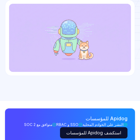
Apidog للمؤسسات
النشر على الخوادم المحلية
SSO و RBAC
متوافق مع SOC 2
استكشف Apidog للمؤسسات