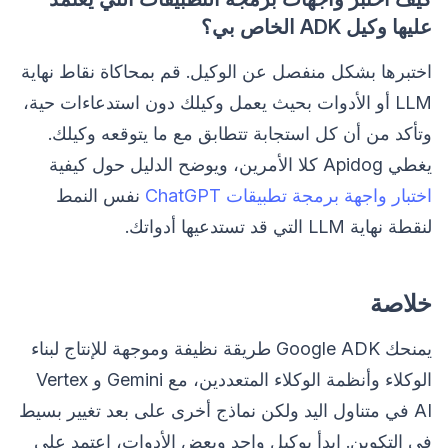
عليها وكيل ADK الخاص بي؟
اختبرها بشكل منفصل عن الوكيل. قم بمحاكاة نقاط نهاية
LLM أو الأدوات بحيث يعمل وكيلك دون استدعاءات حية،
وتأكد من أن كل استجابة تتطابق مع ما يتوقعه وكيلك.
يغطي Apidog كلا الأمرين، ويوضح الدليل حول كيفية
اختبار واجهة برمجة تطبيقات ChatGPT
نفس النمط
لنقطة نهاية LLM التي قد تستدعيها أدواتك.
خلاصة
يمنحك Google ADK طريقة نظيفة وموجهة للإنتاج لبناء
الوكلاء وأنظمة الوكلاء المتعددين، مع Gemini و Vertex
AI في متناول اليد ولكن نماذج أخرى على بعد تغيير بسيط
في التكوين. ابدأ بوكيل واحد وبعض الأدوات، اعتمد على