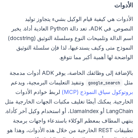
الأدوات
الأدوات هي كيفية قيام الوكيل بشيء يتجاوز توليد
النصوص. في ADK، تعد دالة Python العادية أداة. يخبر
اسم الدالة وتلميحات النوع وسلسلة التوثيق (docstring)
النموذج متى وكيف يستدعيها، لذا فإن سلسلة التوثيق
الواضحة لها أهمية أكبر مما تتوقع.
بالإضافة إلى وظائفك الخاصة، يوفر ADK أدوات مدمجة
مثل
وتنفيذ التعليمات البرمجية، ويدعم
google_search
بروتوكول سياق النموذج (MCP)
لربط خوادم الأدوات
الخارجية. يمكنك أيضًا تغليف مكتبات الجهات الخارجية مثل
LangChain أو LlamaIndex، أو استخدام وكيل آخر كأداة.
ينتهي المطاف بمعظم الوكلاء باستدعاء واجهات برمجة
تطبيقات REST الخارجية من خلال هذه الأدوات، وهذا هو