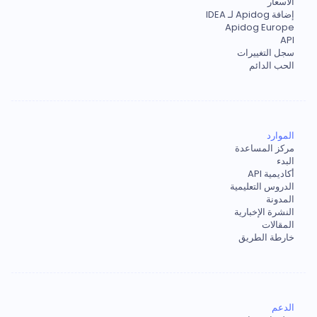
الأسعار
إضافة Apidog لـ IDEA
Apidog Europe
API
سجل التغييرات
الحب الدائم
الموارد
مركز المساعدة
البدء
أكاديمية API
الدروس التعليمية
المدونة
النشرة الإخبارية
المقالات
خارطة الطريق
الدعم