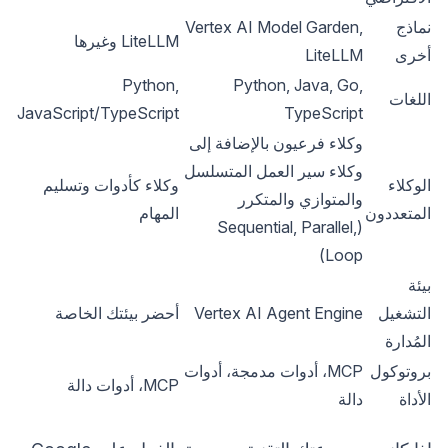
نماذج
Vertex AI Model Garden,
LiteLLM وغيرها
أخرى
LiteLLM
Python,
Python, Java, Go,
اللغات
JavaScript/TypeScript
TypeScript
وكلاء فرعيون بالإضافة إلى
وكلاء سير العمل المتسلسل
الوكلاء
وكلاء كأدوات وتسليم
والمتوازي والمتكرر
المتعددون
المهام
(Sequential, Parallel,
Loop)
بيئة
التشغيل
Vertex AI Agent Engine
أحضر بيئتك الخاصة
المُدارة
بروتوكول
MCP، أدوات مدمجة، أدوات
MCP، أدوات دالة
الأداة
دالة