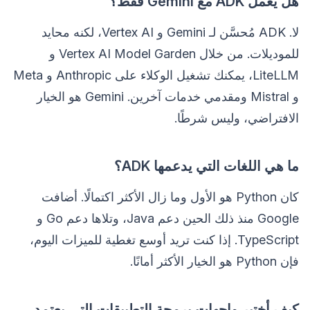
هل يعمل ADK مع Gemini فقط؟
لا. ADK مُحسَّن لـ Gemini و Vertex AI، لكنه محايد
للموديلات. من خلال Vertex AI Model Garden و
LiteLLM، يمكنك تشغيل الوكلاء على Anthropic و Meta
و Mistral ومقدمي خدمات آخرين. Gemini هو الخيار
الافتراضي، وليس شرطًا.
ما هي اللغات التي يدعمها ADK؟
كان Python هو الأول وما زال الأكثر اكتمالًا. أضافت
Google منذ ذلك الحين دعم Java، وتلاها دعم Go و
TypeScript. إذا كنت تريد أوسع تغطية للميزات اليوم،
فإن Python هو الخيار الأكثر أمانًا.
كيف أختبر واجهات برمجة التطبيقات التي يعتمد