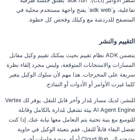
سطر الأوامر (CLI): `adk run` يطلق جلسة طرفية
تفاعلية، و`adk web` يفتح واجهة مستخدم محلية في
المتصفح للدردشة مع وكيلك وفحص كل خطوة.
التقييم والنشر
يتضمن ADK نظام تقييم بحيث يمكنك تقييم وكيل مقابل
المسارات والاستجابات المتوقعة، وليس مجرد إلقاء نظرة
سريعة على المخرجات. هذا مهم لأن سلوك الوكيل يتغير
كلما غيرت الأوامر أو الأدوات أو النماذج.
للنشر، لديك مسار مُدار وآخر قابل للنقل. يوفر لك Vertex
AI Agent Engine بيئة تشغيل مُدارة بالكامل وقابلة
للتوسع مع بنية تحتية يتم التعامل معها نيابة عنك. إذا كنت
تفضل البقاء قابلاً للنقل، فقم بتعبئة الوكيل في حاوية
وشحنه إلى Cloud Run أو أي منصة حاويات أخرى.