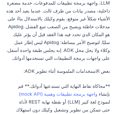
LLM، واجهة برمجة تطبيقات للمدفوعات، خدمة مصغرة
داخلية، مصدر بيانات من طرف ثالث. عندما يعيد أحد هذه
الأشياء شكلاً غير متوقع، يقوم وكيلك بالاستدلال بناءً على
مدخلات خاطئة ويصبح من الصعب تتبع الفشل. Apidog
هو المكان الذي تحدد فيه هذا العقد قبل أن يؤثر عليك
سلبًا. لتوضيح الأمر ببساطة: Apidog ليس إطار عمل
وكلاء ولا يحل محل ADK. إنه يجلس طبقة واحدة أسفل،
على واجهات برمجة التطبيقات التي تستخدمها أدواتك.
بعض الاستخدامات الملموسة أثناء تطوير ADK:
**محاكاة نقاط النهاية التي تستدعيها أدواتك.** قم
بإنشاء
واجهة برمجة تطبيقات وهمية (mock API)
لنموذج لغة كبير (LLM) أو نقطة نهاية REST لأداة
حتى تتمكن من تطوير وتشغيل وكيلك دون استهلاك