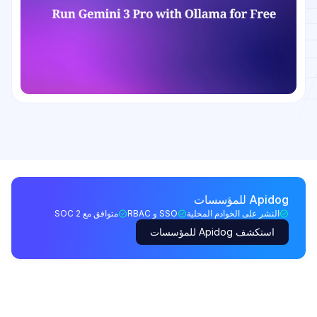
Apidog للمؤسسات
النشر على الخوادم المحلية
SSO و RBAC
متوافق مع SOC 2
استكشف Apidog للمؤسسات