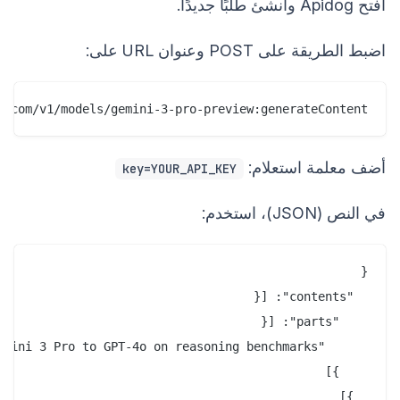
افتح Apidog وأنشئ طلبًا جديدًا.
اضبط الطريقة على POST وعنوان URL على:
s.com/v1/models/gemini-3-pro-preview:generateContent

أضف معلمة استعلام:
key=YOUR_API_KEY
في النص (JSON)، استخدم: