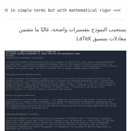
>>> Explain quantum entanglement in simple terms but with mathematical rigor.

يستجيب النموذج بتفسيرات واضحة، غالبًا ما تتضمن
معادلات بتنسيق LaTeX.