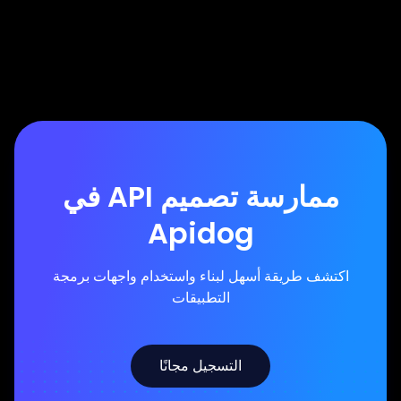
زر
ممارسة تصميم API في
Apidog
اكتشف طريقة أسهل لبناء واستخدام واجهات برمجة
التطبيقات
التسجيل مجانًا