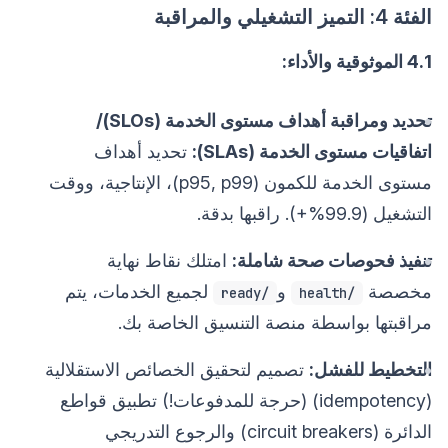
الفئة 4: التميز التشغيلي والمراقبة
4.1 الموثوقية والأداء:
تحديد ومراقبة أهداف مستوى الخدمة (SLOs)/
اتفاقيات مستوى الخدمة (SLAs):
تحديد أهداف
مستوى الخدمة للكمون (p95, p99)، الإنتاجية، ووقت
التشغيل (99.9%+). راقبها بدقة.
تنفيذ فحوصات صحة شاملة:
امتلك نقاط نهاية
مخصصة
و
لجميع الخدمات، يتم
/ready
/health
مراقبتها بواسطة منصة التنسيق الخاصة بك.
التخطيط للفشل:
تصميم لتحقيق الخصائص الاستقلالية
(idempotency) (حرجة للمدفوعات!) تطبيق قواطع
الدائرة (circuit breakers) والرجوع التدريجي