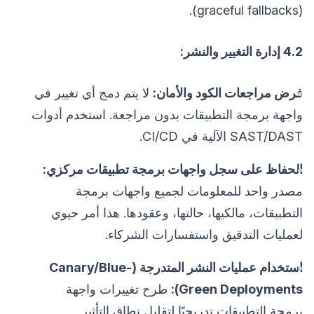
(graceful fallbacks).
4.2 إدارة التغيير والنشر:
فرض مراجعات الكود والأمان:
لا يتم دمج أي تغيير في
واجهة برمجة التطبيقات بدون مراجعة. استخدم أدوات
SAST/DAST الآلية في CI/CD.
الحفاظ على سجل واجهات برمجة تطبيقات مركزي:
مصدر واحد للمعلومات لجميع واجهات برمجة
التطبيقات، مالكيها، حالتها، وعقودها. هذا أمر حيوي
لعمليات التدقيق واستفسارات الشركاء.
استخدام عمليات النشر المتدرجة (Canary/Blue-
Green Deployments):
طرح تغييرات واجهة
برمجة التطبيقات تدريجيًا لتقليل نطاق التأثير.