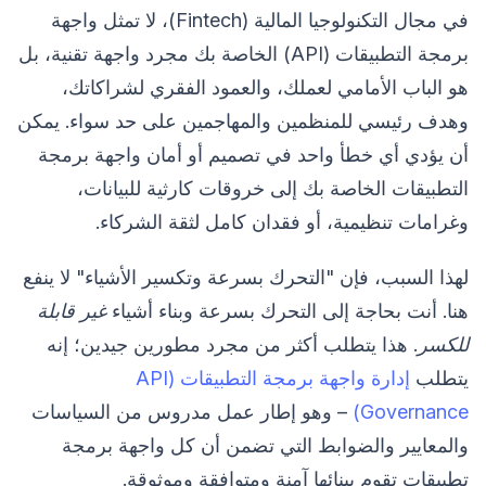
في مجال التكنولوجيا المالية (Fintech)، لا تمثل واجهة
برمجة التطبيقات (API) الخاصة بك مجرد واجهة تقنية، بل
هو الباب الأمامي لعملك، والعمود الفقري لشراكاتك،
وهدف رئيسي للمنظمين والمهاجمين على حد سواء. يمكن
أن يؤدي أي خطأ واحد في تصميم أو أمان واجهة برمجة
التطبيقات الخاصة بك إلى خروقات كارثية للبيانات،
وغرامات تنظيمية، أو فقدان كامل لثقة الشركاء.
لهذا السبب، فإن "التحرك بسرعة وتكسير الأشياء" لا ينفع
هنا. أنت بحاجة إلى التحرك بسرعة وبناء أشياء
غير قابلة
للكسر
. هذا يتطلب أكثر من مجرد مطورين جيدين؛ إنه
يتطلب
إدارة واجهة برمجة التطبيقات (API
Governance)
– وهو إطار عمل مدروس من السياسات
والمعايير والضوابط التي تضمن أن كل واجهة برمجة
تطبيقات تقوم ببنائها آمنة ومتوافقة وموثوقة.