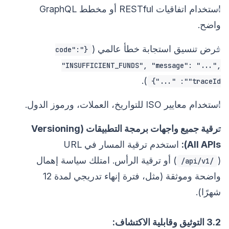
استخدام اتفاقيات RESTful أو مخطط GraphQL
واضح.
فرض تنسيق استجابة خطأ عالمي (
{"code":
"INSUFFICIENT_FUNDS", "message": "...",
).
"traceId": "..."}
استخدام معايير ISO للتواريخ، العملات، ورموز الدول.
ترقية جميع واجهات برمجة التطبيقات (Versioning
All APIs):
استخدم ترقية المسار في URL
(
) أو ترقية الرأس. امتلك سياسة إهمال
/api/v1/
واضحة وموثقة (مثل، فترة إنهاء تدريجي لمدة 12
شهرًا).
3.2 التوثيق وقابلية الاكتشاف: