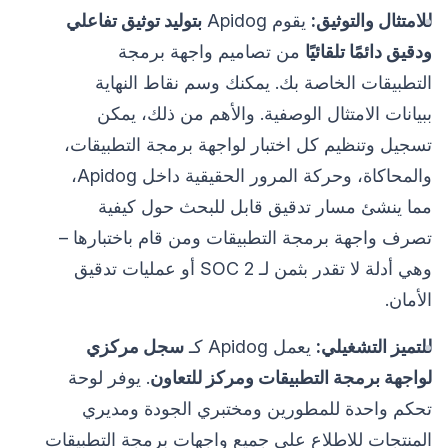
للامتثال والتوثيق:
يقوم Apidog
بتوليد توثيق تفاعلي
ودقيق دائمًا تلقائيًا
من تصاميم واجهة برمجة
التطبيقات الخاصة بك. يمكنك وسم نقاط النهاية
ببيانات الامتثال الوصفية. والأهم من ذلك، يمكن
تسجيل وتنظيم كل اختبار لواجهة برمجة التطبيقات،
والمحاكاة، وحركة المرور الحقيقية داخل Apidog،
مما ينشئ مسار تدقيق قابل للبحث حول كيفية
تصرف واجهة برمجة التطبيقات ومن قام باختبارها –
وهي أدلة لا تقدر بثمن لـ SOC 2 أو عمليات تدقيق
الأمان.
للتميز التشغيلي:
يعمل Apidog كـ
سجل مركزي
لواجهة برمجة التطبيقات ومركز للتعاون
. يوفر لوحة
تحكم واحدة للمطورين ومختبري الجودة ومديري
المنتجات للاطلاع على جميع واجهات برمجة التطبيقات