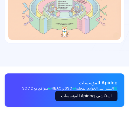
Apidog للمؤسسات
النشر على الخوادم المحلية
SSO و RBAC
متوافق مع SOC 2
استكشف Apidog للمؤسسات