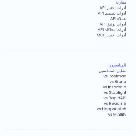
مقارنة
أدوات اختبار API
أدوات تصميم API
عملاء API
أدوات توثيق API
أدوات محاكاة API
أدوات اختبار MCP
المنافسون
مقابل المنافسين
vs Postman
vs Bruno
vs Insomnia
vs Stoplight
vs RapidAPI
vs Readme
vs Hoppscotch
vs Mintlify