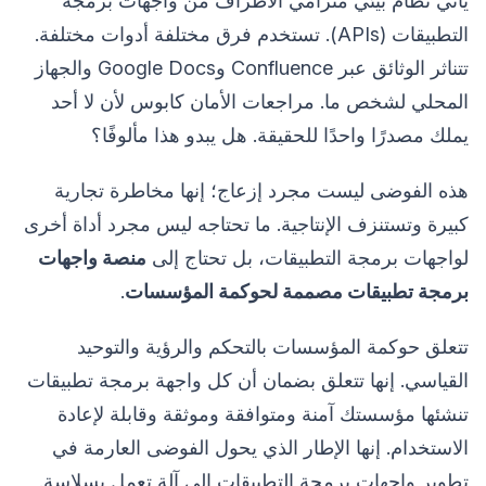
يأتي نظام بيئي مترامي الأطراف من واجهات برمجة
التطبيقات (APIs). تستخدم فرق مختلفة أدوات مختلفة.
تتناثر الوثائق عبر Confluence وGoogle Docs والجهاز
المحلي لشخص ما. مراجعات الأمان كابوس لأن لا أحد
يملك مصدرًا واحدًا للحقيقة. هل يبدو هذا مألوفًا؟
هذه الفوضى ليست مجرد إزعاج؛ إنها مخاطرة تجارية
كبيرة وتستنزف الإنتاجية. ما تحتاجه ليس مجرد أداة أخرى
لواجهات برمجة التطبيقات، بل تحتاج إلى
منصة واجهات
برمجة تطبيقات مصممة لحوكمة المؤسسات
.
تتعلق حوكمة المؤسسات بالتحكم والرؤية والتوحيد
القياسي. إنها تتعلق بضمان أن كل واجهة برمجة تطبيقات
تنشئها مؤسستك آمنة ومتوافقة وموثقة وقابلة لإعادة
الاستخدام. إنها الإطار الذي يحول الفوضى العارمة في
تطوير واجهات برمجة التطبيقات إلى آلة تعمل بسلاسة.