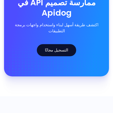
ممارسة تصميم API في
Apidog
اكتشف طريقة أسهل لبناء واستخدام واجهات برمجة
التطبيقات
التسجيل مجانًا