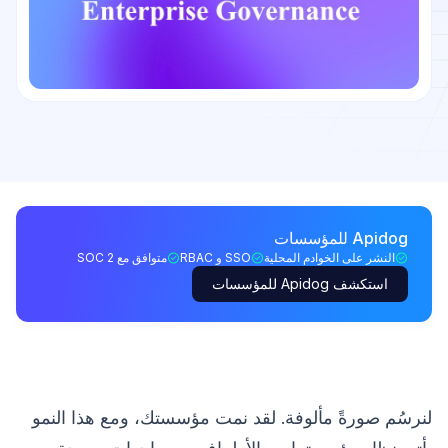
Apidog للمؤسسات
النشر على الخوادم المحلية
SSO و RBAC
متوافق مع SOC 2
استكشف Apidog للمؤسسات
لنرسُم صورةً مألوفة. لقد نمت مؤسستك، ومع هذا النمو