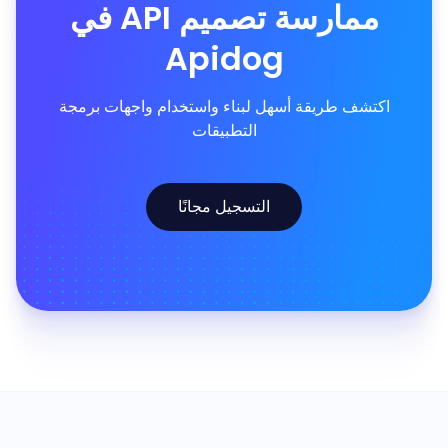
ممارسة تصميم API في
Apidog
اكتشف طريقة أسهل لبناء واستخدام واجهات برمجة
التطبيقات
التسجيل مجانًا