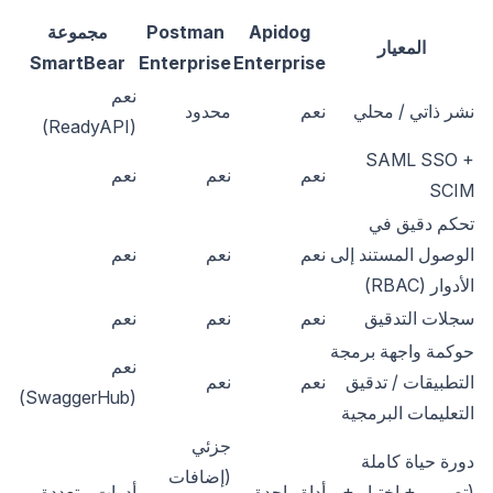
Apidog
Postman
مجموعة
المعيار
SmartBear
Enterprise
Enterprise
نعم
نشر ذاتي / محلي
نعم
محدود
(ReadyAPI)
SAML SSO +
نعم
نعم
نعم
SCIM
تحكم دقيق في
الوصول المستند إلى
نعم
نعم
نعم
الأدوار (RBAC)
سجلات التدقيق
نعم
نعم
نعم
حوكمة واجهة برمجة
نعم
التطبيقات / تدقيق
نعم
نعم
(SwaggerHub)
التعليمات البرمجية
جزئي
دورة حياة كاملة
(إضافات
(تصميم + اختبار +
أداة واحدة
أدوات متعددة