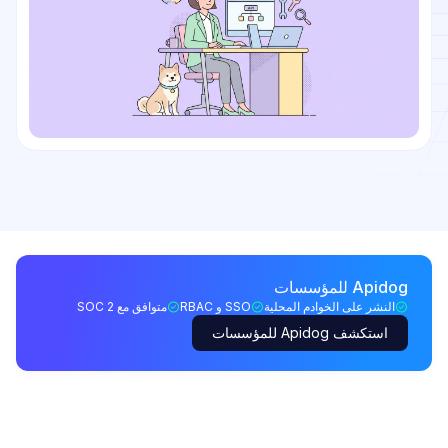
Apidog للمؤسسات
النشر على الخوادم المحلية
SSO و RBAC
متوافق مع SOC 2
استكشف Apidog للمؤسسات