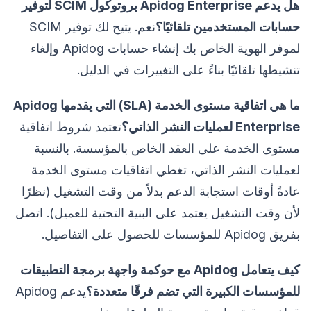
هل يدعم Apidog Enterprise بروتوكول SCIM لتوفير
حسابات المستخدمين تلقائيًا؟
نعم. يتيح لك توفير SCIM
لموفر الهوية الخاص بك إنشاء حسابات Apidog وإلغاء
تنشيطها تلقائيًا بناءً على التغييرات في الدليل.
ما هي اتفاقية مستوى الخدمة (SLA) التي يقدمها Apidog
Enterprise لعمليات النشر الذاتي؟
تعتمد شروط اتفاقية
مستوى الخدمة على العقد الخاص بالمؤسسة. بالنسبة
لعمليات النشر الذاتي، تغطي اتفاقيات مستوى الخدمة
عادةً أوقات استجابة الدعم بدلاً من وقت التشغيل (نظرًا
لأن وقت التشغيل يعتمد على البنية التحتية للعميل). اتصل
بفريق Apidog للمؤسسات للحصول على التفاصيل.
كيف يتعامل Apidog مع حوكمة واجهة برمجة التطبيقات
للمؤسسات الكبيرة التي تضم فرقًا متعددة؟
يدعم Apidog