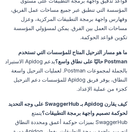
قواعد تدقيق واجهة برمجة التطبيقات على مستوى
المؤسسة التي تنطبق عبر جميع مساحات عمل الفريق،
وفهارس واجهة برمجة التطبيقات المركزية، وعزل
مساحات العمل بين الفرق. يمكن لمسؤولي المؤسسة
تكوين قواعد الحوكمة.
ما هو مسار الترحيل المتاح للمؤسسات التي تستخدم
Postman حاليًا على نطاق واسع؟
يدعم Apidog الاستيراد
بالجملة لمجموعات Postman. لعمليات الترحيل واسعة
النطاق، يوفر فريق Apidog للمؤسسات دعم الترحيل
كجزء من عملية الإعداد.
كيف يقارن Apidog بـ SwaggerHub على وجه التحديد
لحوكمة تصميم واجهة برمجة التطبيقات؟
يتمتع
SwaggerHub بميزات حوكمة أعمق ومحددة النطاق
لتصميم واجهة برمجة التطبيقات. يغطي Apidog دورة