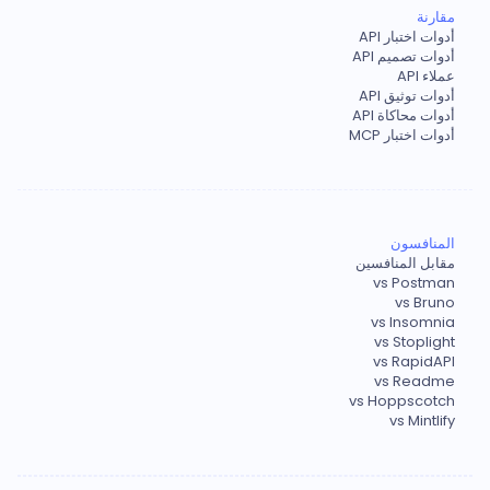
مقارنة
أدوات اختبار API
أدوات تصميم API
عملاء API
أدوات توثيق API
أدوات محاكاة API
أدوات اختبار MCP
المنافسون
مقابل المنافسين
vs Postman
vs Bruno
vs Insomnia
vs Stoplight
vs RapidAPI
vs Readme
vs Hoppscotch
vs Mintlify