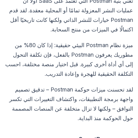
تعني بنية Postman التي تعتمد على SaaS أولاً أن
عمليات النشر المعزولة تمامًا أو المحلية معقدة. لقد قدم
Postman خيارات للنشر الذاتي ولكنها كانت تاريخيًا أقل
اكتمالًا في الميزات من منتج السحابة.
ميزة نظام Postman البيئي حقيقية: إذا كان 80% من
مطوريك يعرفون Postman بالفعل، فإن تكلفة التحول
إلى أي أداة أخرى كبيرة. قبل اختيار منصة مختلفة، احسب
التكلفة الحقيقية للهجرة وإعادة التدريب.
لقد تحسنت ميزات حوكمة Postman – تدقيق تصميم
واجهة برمجة التطبيقات، واكتشاف التغييرات التي تكسر
التوافق – ولكنها لا تزال متخلفة عن المنصات المصممة
حول الحوكمة منذ البداية.