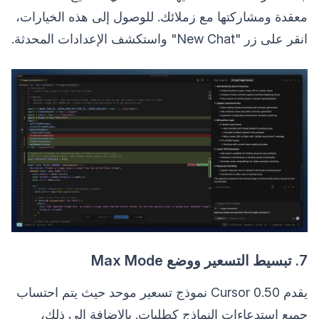
معقدة ومشاركتها مع زملائك. للوصول إلى هذه الخيارات،
انقر على زر "New Chat" واستكشف الإعدادات المحدثة.
7. تبسيط التسعير ووضع Max Mode
يقدم Cursor 0.50 نموذج تسعير موحد حيث يتم احتساب
جميع استدعاءات النماذج كطلبات. بالإضافة إلى ذلك،