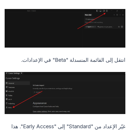
انتقل إلى القائمة المنسدلة "Beta" في الإعدادات.
غيّر الإعداد من "Standard" إلى "Early Access". هذا