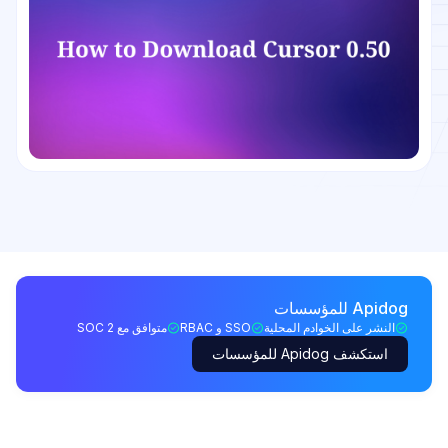
Apidog للمؤسسات
النشر على الخوادم المحلية
SSO و RBAC
متوافق مع SOC 2
استكشف Apidog للمؤسسات